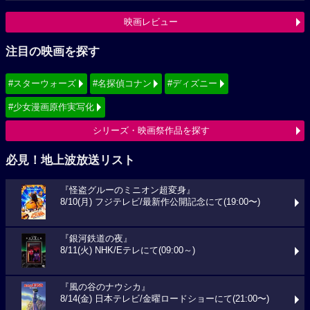
映画レビュー
注目の映画を探す
#スターウォーズ
#名探偵コナン
#ディズニー
#少女漫画原作実写化
シリーズ・映画祭作品を探す
必見！地上波放送リスト
『怪盗グルーのミニオン超変身』
8/10(月) フジテレビ/最新作公開記念にて(19:00〜)
『銀河鉄道の夜』
8/11(火) NHK/Eテレにて(09:00～)
『風の谷のナウシカ』
8/14(金) 日本テレビ/金曜ロードショーにて(21:00〜)