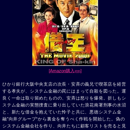
[Amazon購入
]
(PR)
ひかり銀行大阪中央支店の次長・安斉の義兄で喫茶店を経営
する孝夫が、システム金融の罠にはまって自殺を図った。運
良く一命は取り留めたものの、安斉は怒りを爆発。折しもシ
ステム金融の実態捜査に乗り出していた浪花南署刑事の水沼
と、新たな借金を抱えていた怜子と共に、悪徳システム金
融”向井グループ“から裏金を奪うべく作戦を開始した。偽の
システム金融会社を作り、向井たちに顧客リストを売ると見