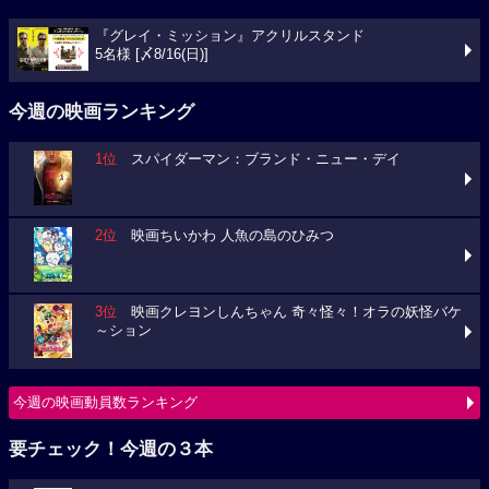
『グレイ・ミッション』アクリルスタンド
5名様 [〆8/16(日)]
今週の映画ランキング
1位
スパイダーマン：ブランド・ニュー・デイ
2位
映画ちいかわ 人魚の島のひみつ
3位
映画クレヨンしんちゃん 奇々怪々！オラの妖怪バケ
～ション
今週の映画動員数ランキング
要チェック！今週の３本