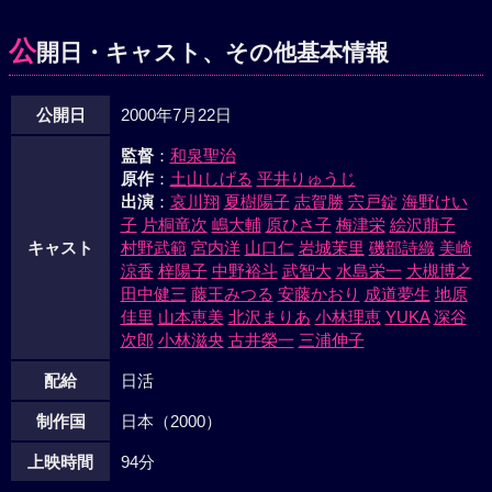
公
開日・キャスト、その他基本情報
公開日
2000年7月22日
監督
：
和泉聖治
原作
：
土山しげる
平井りゅうじ
出演
：
哀川翔
夏樹陽子
志賀勝
宍戸錠
海野けい
子
片桐竜次
嶋大輔
原ひさ子
梅津栄
絵沢萠子
キャスト
村野武範
宮内洋
山口仁
岩城茉里
磯部詩織
美崎
涼香
梓陽子
中野裕斗
武智大
水島栄一
大槻博之
田中健三
藤王みつる
安藤かおり
成道夢生
地原
佳里
山本恵美
北沢まりあ
小林理恵
YUKA
深谷
次郎
小林滋央
古井榮一
三浦伸子
配給
日活
制作国
日本（2000）
上映時間
94分