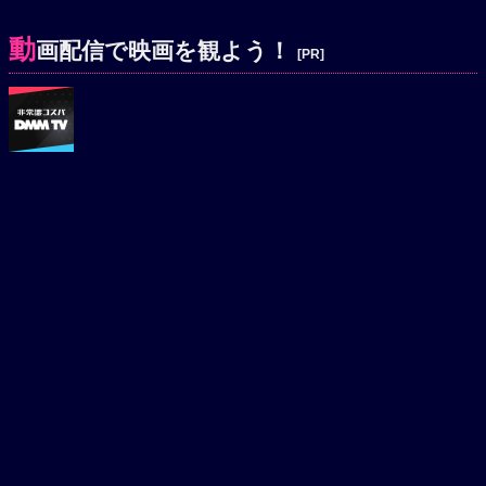
動
画配信で映画を観よう！
[PR]