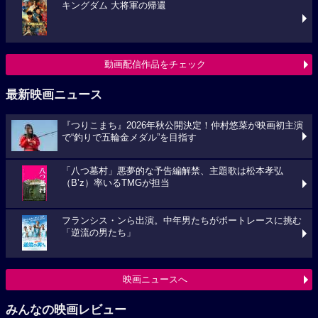
キングダム 大将軍の帰還
動画配信作品をチェック
最新映画ニュース
『つりこまち』2026年秋公開決定！仲村悠菜が映画初主演
で“釣りで五輪金メダル”を目指す
「八つ墓村」悪夢的な予告編解禁、主題歌は松本孝弘
（B’z）率いるTMGが担当
フランシス・ンら出演。中年男たちがボートレースに挑む
「逆流の男たち」
映画ニュースへ
みんなの映画レビュー