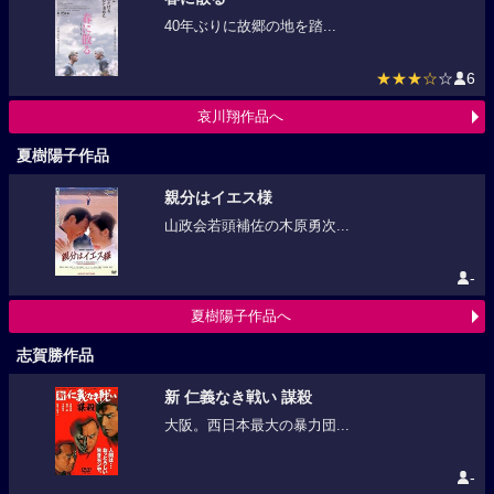
40年ぶりに故郷の地を踏...
★★★☆
☆
6
哀川翔作品へ
夏樹陽子作品
親分はイエス様
山政会若頭補佐の木原勇次...
-
夏樹陽子作品へ
志賀勝作品
新 仁義なき戦い 謀殺
大阪。西日本最大の暴力団...
-