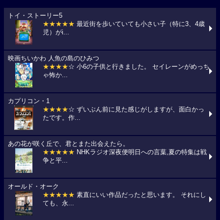
トイ・ストーリー5
★★★★★
最近街を歩いていても小さい子（特に3、4歳
児）がi...
映画ちいかわ 人魚の島のひみつ
★★★★
☆ 小6の子供と行きました。 セイレーンがめっち
ゃ怖か...
カプリコン・1
★★★★
☆ ずいぶん前に見た感じがしますが、面白かっ
たです。作...
あの花が咲く丘で、君とまた出会えたら。
★★★★★
NHKラジオ深夜便明日への言葉,夏の特集は戦
争と平...
オールド・オーク
★★★★★
素直にいい作品だったと思います。 それにし
ても、永...