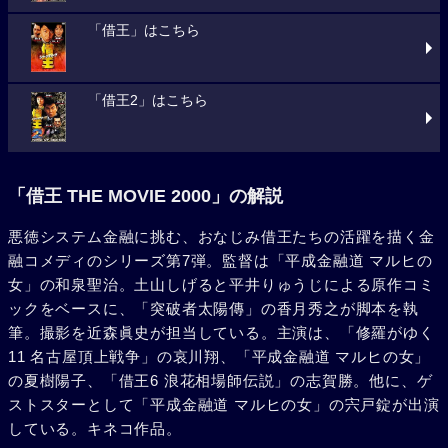
「借王」はこちら
「借王2」はこちら
「借王 THE MOVIE 2000」の解説
悪徳システム金融に挑む、おなじみ借王たちの活躍を描く金
融コメディのシリーズ第7弾。監督は「平成金融道 マルヒの
女」の和泉聖治。土山しげると平井りゅうじによる原作コミ
ックをベースに、「突破者太陽傳」の香月秀之が脚本を執
筆。撮影を近森眞史が担当している。主演は、「修羅がゆく
11 名古屋頂上戦争」の哀川翔、「平成金融道 マルヒの女」
の夏樹陽子、「借王6 浪花相場師伝説」の志賀勝。他に、ゲ
ストスターとして「平成金融道 マルヒの女」の宍戸錠が出演
している。キネコ作品。