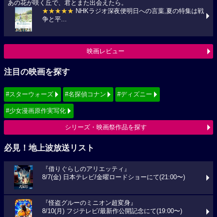
あの花が咲く丘で、君とまた出会えたら。
★★★★★
NHKラジオ深夜便明日への言葉,夏の特集は戦
争と平...
映画レビュー
注目の映画を探す
#スターウォーズ
#名探偵コナン
#ディズニー
#少女漫画原作実写化
シリーズ・映画祭作品を探す
必見！地上波放送リスト
『借りぐらしのアリエッティ』
8/7(金) 日本テレビ/金曜ロードショーにて(21:00〜)
『怪盗グルーのミニオン超変身』
8/10(月) フジテレビ/最新作公開記念にて(19:00〜)