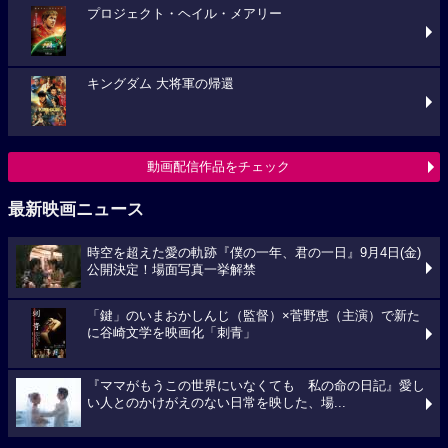
プロジェクト・ヘイル・メアリー
キングダム 大将軍の帰還
動画配信作品をチェック
最新映画ニュース
時空を超えた愛の軌跡『僕の一年、君の一日』9月4日(金)
公開決定！場面写真一挙解禁
「鍵」のいまおかしんじ（監督）×菅野恵（主演）で新た
に谷崎文学を映画化「刺青」
『ママがもうこの世界にいなくても 私の命の日記』愛し
い人とのかけがえのない日常を映した、場...