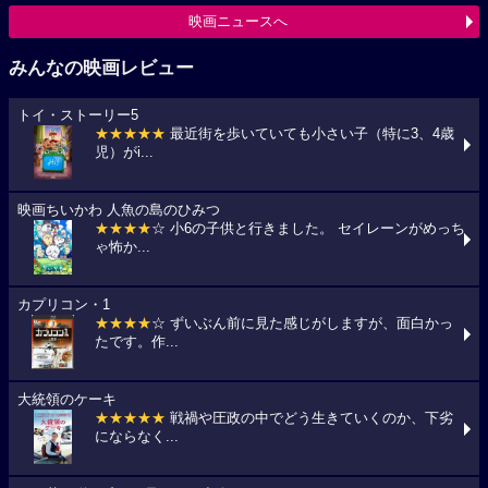
映画ニュースへ
みんなの映画レビュー
トイ・ストーリー5
★★★★★
最近街を歩いていても小さい子（特に3、4歳
児）がi...
映画ちいかわ 人魚の島のひみつ
★★★★
☆ 小6の子供と行きました。 セイレーンがめっち
ゃ怖か...
カプリコン・1
★★★★
☆ ずいぶん前に見た感じがしますが、面白かっ
たです。作...
大統領のケーキ
★★★★★
戦禍や圧政の中でどう生きていくのか、下劣
にならなく...