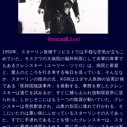
[Amazon購入
]
(PR)
1953年、スターリン政権下ソビエトでは不穏な空気が立ちこ
めていた。モスクワの大病院の脳外科医にして赤軍の将軍で
もあるクレンスキー（ユーリー・ツリロ）は、病院と家庭
と、愛人のところを行き来する毎日を送っている。そんなな
か、スターリンの指示の元、KGBはユダヤ人医師の迫害計画
である「医師団陰謀事件」を発動する。事態を察したクレン
スキーは逃亡を試みるが、すぐに捕らえられ強制収容所に送
られる。しかしそこにはもう一つの陰謀が動いていた。クレ
ンスキーは突然釈放され、山奥の別荘に連れて行かれる。そ
こにいたのは重い病にふせっているスターリンその人であっ
た。すでに手遅れであることを悟ったクレンスキーは、スタ
ーリンに最後の放屁をさせる。家に戻ったクレンスキーは家