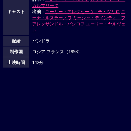
カルマリータ
キャスト
出演
：
ユーリー・アレクセーヴィチ・ツリロ
ニ
ーナ・ルスラーノワ
ミーシャ・デメンティエフ
アレクサンドル・バシロフ
ユーリー・ヤルヴェ
ト
配給
パンドラ
制作国
ロシア フランス（1998）
上映時間
142分