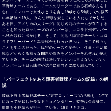
草野球チームである。チームのリーダーである石崎さんを中
心に、メンバーは女性ひとりを含む19歳から54歳までの幅広
い年齢層の19人。みんな野球を愛している人たちばかりだ。
ある日、アメリカの大リーグに同じ名前のチームが存在する
ことを知ったロッキーズのメンバーは、コロラド州デンバー
へ試合観戦に出かける。そして、同地の障害者チーム・コロ
ラドフリーバードと親善試合を行った彼らは、そこで様々な
ことを学ぶのだった。障害のケースや度合い、仕事・生活環
境などからくる様々な問題や悩みをメンバーそれぞれが抱え
ている為、チームの内情は決していいとは言えない。だが、
メンバーは今日も練習や試合に前向きに取り組んでいく。
「パーフェクト9 ある障害者野球チームの記録」の解
説
肢体不自由者草野球チーム"東京ロッキーズ"の活動を、1年間
に渡って記録した長篇ドキュメンタリー。監督は金高謙二。
撮影を小林靖らが担当している。16ミリキネコ。