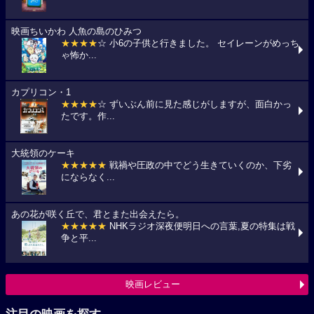
映画ちいかわ 人魚の島のひみつ
★★★★
☆ 小6の子供と行きました。 セイレーンがめっち
ゃ怖か...
カプリコン・1
★★★★
☆ ずいぶん前に見た感じがしますが、面白かっ
たです。作...
大統領のケーキ
★★★★★
戦禍や圧政の中でどう生きていくのか、下劣
にならなく...
あの花が咲く丘で、君とまた出会えたら。
★★★★★
NHKラジオ深夜便明日への言葉,夏の特集は戦
争と平...
映画レビュー