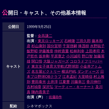
公
開日・キャスト、その他基本情報
公開日
1999年9月25日
監督
：
金高謙二
出演
：
東京ロッキーズ
石崎隆
三田久郎
藤本和
彦
杉山康則
国分宣明
千賀啓嗣
捧茂樹
水野聡子
飯野昭
伊藤雅章
仲村貴重
松林利幸
上田孝司
木
戸哲也
坂井剛
平原寛之
小川誠司
野口智
加藤英
雄
関口悟
大阪ジャガーズ
コロラドフリーバー
キャスト
ド
東京女子体育大学軟式野球部
小金井アトム
ズ
名古屋ビクトリー
横浜PWL
ダンディーズ
日
本プロ野球OBクラブ
江本孟紀
大里晴信
村上雅
則
豊田泰光
土井淳
江夏豊
川藤幸三
香川伸行
吉村禎章
深沢弘
マーティー・キーナート
及川
真
陣内貴美子
出演（声）
：
佐藤B作
配給
シネマボックス