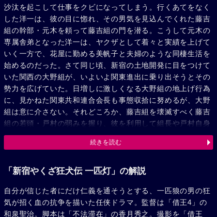
沙汰を起こして仕事をクビになってしまう。行くあてをなく
した洋一は、彼の目に惚れ、その男気を見込んでくれた藤吉
組の幹部・元木を頼って藤吉組の門を潜る。こうして元木の
専属舎弟となった洋一は、ヤクザとして着々と実績を上げて
いく一方で、花屋に勤める美帆子と夫婦のような同棲生活を
始めるのだった。さて同じ頃、新宿の土地開発に目をつけて
いた関西の大野組が、いよいよ関東進出に乗り出そうとその
勢力を広げていた。日増しに激しくなる大野組の地上げ行為
に、見かねた関東共和連合会長も事態収拾に努めるが、大野
組は意に介さない。それどころか、藤吉組を壊滅すべく藤吉
組の若頭・戸村の弱みを握り、彼を利用して組長や戸村自身
を血祭りにあげていくのだった。そんな大野組の卑劣なやり
続きを読む
方に、ひとり牙を剥く洋一。彼は、美帆子との別れを決心す
ると、警察が警戒体制を張っているにもかかわらず、単身大
野組に乗り込み組長を射殺してみせる。しかし、彼のこれ以
「新宿やくざ狂犬伝 一匹灯」の解説
上の暴走は関東と関西のヤクザの戦争を招きかねない。その
自分が信じた者にだけ仁義を通そうとする、一匹狼の男の狂
ことを恐れた元木は、洋一を暫く外国に逃がそうと、彼を船
気が招く血の抗争を描いた任侠ドラマ。監督は「借王4」の
に乗せた…。
和泉聖治。脚本は「不法滞在」の香月秀之。撮影を「借王