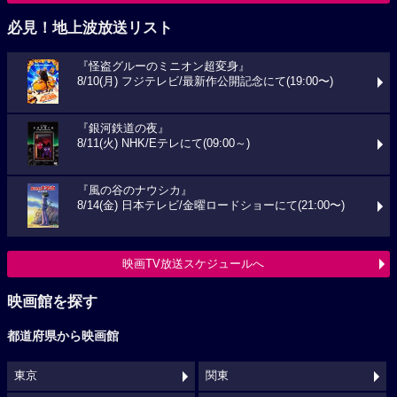
必見！地上波放送リスト
『怪盗グルーのミニオン超変身』
8/10(月) フジテレビ/最新作公開記念にて(19:00〜)
『銀河鉄道の夜』
8/11(火) NHK/Eテレにて(09:00～)
『風の谷のナウシカ』
8/14(金) 日本テレビ/金曜ロードショーにて(21:00〜)
映画TV放送スケジュールへ
映画館を探す
都道府県から映画館
東京
関東