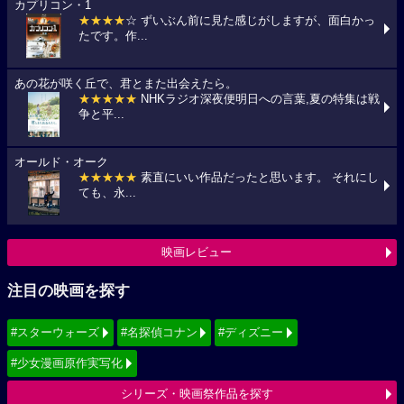
カプリコン・1
★★★★
☆ ずいぶん前に見た感じがしますが、面白かっ
たです。作...
あの花が咲く丘で、君とまた出会えたら。
★★★★★
NHKラジオ深夜便明日への言葉,夏の特集は戦
争と平...
オールド・オーク
★★★★★
素直にいい作品だったと思います。 それにし
ても、永...
映画レビュー
注目の映画を探す
#スターウォーズ
#名探偵コナン
#ディズニー
#少女漫画原作実写化
シリーズ・映画祭作品を探す