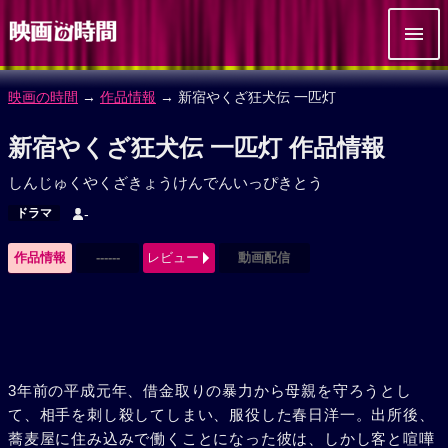
映画の時間
→
作品情報
→ 新宿やくざ狂犬伝 一匹灯
新宿やくざ狂犬伝 一匹灯 作品情報
しんじゅくやくざきょうけんでんいっぴきとう
ドラマ
-
作品情報
------
レビュー
動画配信
3年前の平成元年、借金取りの暴力から母親を守ろうとし
て、相手を刺し殺してしまい、服役した春日洋一。出所後、
蕎麦屋に住み込みで働くことになった彼は、しかし客と喧嘩