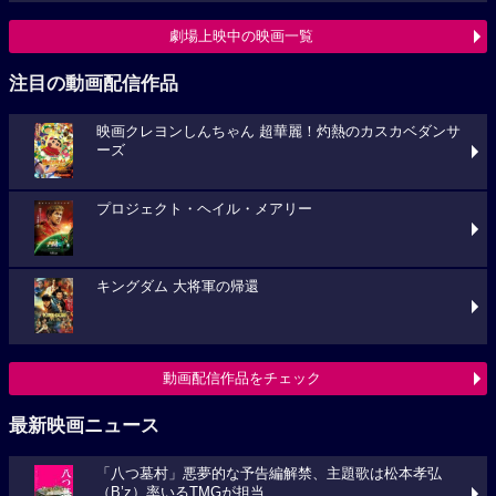
劇場上映中の映画一覧
注目の動画配信作品
映画クレヨンしんちゃん 超華麗！灼熱のカスカベダンサ
ーズ
プロジェクト・ヘイル・メアリー
キングダム 大将軍の帰還
動画配信作品をチェック
最新映画ニュース
「八つ墓村」悪夢的な予告編解禁、主題歌は松本孝弘
（B’z）率いるTMGが担当