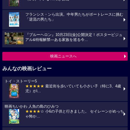
フランシス・ンら出演。中年男たちがボートレースに挑む
「逆流の男たち」
『ブルーヘロン』10月23日(金)公開決定！ポスタービジュ
アル&特報解禁―ある家族を巡る今...
映画ニュースへ
みんなの映画レビュー
トイ・ストーリー5
★★★★★
最近街を歩いていても小さい子（特に3、4歳
児）がi...
映画ちいかわ 人魚の島のひみつ
★★★★
☆ 小6の子供と行きました。 セイレーンがめっち
ゃ怖か...