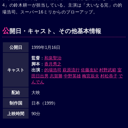
4」の鈴木耕一が担当している。主演は「大いなる完」の的
場浩司。スーパー16ミリからのブローアップ。
公
開日・キャスト、その他基本情報
公開日
1999年1月16日
監督
：
和泉聖治
脚本
：
香月秀之
キャスト
出演
：
的場浩司
萩原流行
佐藤友紀
村野武範
室
田日出男
志賀勝
中野英雄
梅宮辰夫
村松恭子
で
んでん
配給
大映
制作国
日本（1999）
上映時間
90分