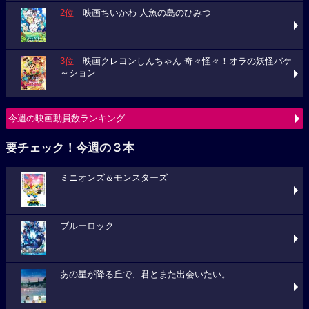
2位
映画ちいかわ 人魚の島のひみつ
3位
映画クレヨンしんちゃん 奇々怪々！オラの妖怪バケ
～ション
今週の映画動員数ランキング
要チェック！今週の３本
ミニオンズ＆モンスターズ
ブルーロック
あの星が降る丘で、君とまた出会いたい。