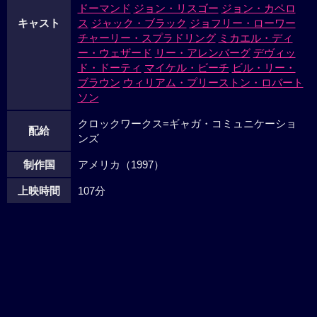
ドーマンド
ジョン・リスゴー
ジョン・カペロ
キャスト
ス
ジャック・ブラック
ジョフリー・ローワー
チャーリー・スプラドリング
ミカエル・ディ
ー・ウェザード
リー・アレンバーグ
デヴィッ
ド・ドーティ
マイケル・ビーチ
ビル・リー・
ブラウン
ウィリアム・プリーストン・ロバート
ソン
クロックワークス=ギャガ・コミュニケーショ
配給
ンズ
制作国
アメリカ（1997）
上映時間
107分