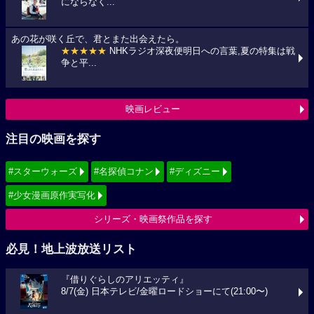
にならなく...
あの花が咲く丘で、君とまた出会えたら。
★★★★★
NHKラジオ深夜便明日への言葉,夏の特集は戦
争と平...
映画レビュー
注目の映画を探す
#スターウォーズ
#名探偵コナン
#ディズニー
#少女漫画原作実写化
シリーズ・映画祭作品を探す
必見！地上波放送リスト
『借りぐらしのアリエッティ』
8/7(金) 日本テレビ/金曜ロードショーにて(21:00〜)