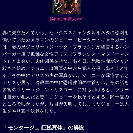
[Amazon購入
]
(PR)
妻に先立たれてから、セックススキャンダルをネタに恐喝を
働いていたカメラマンのジョニー（ピーター・ギャラガー）
は、妻の兄ジェリー（ジャック・ブラック）が経営するハン
バーガー店で孤独な女性アリス（フランシス・マクドーマン
ド）と出会い、肉体関係を持つ。ある日、恐喝仲間が次々と
殺され始め、ジョニーは写真の中から犯人を探し出そうとす
る。その中にアリスの夫の写真が…。ジョニーが帰宅すると
アリスが居り、冷蔵庫の中に恐喝仲間の生首が…。その話を
警官のラリー（ジョン・リスゴー）に打ち明けると、ラリー
は自分が犯人だと告白。ジョニーを殺そうとする。間一髪の
ところで助かったが、片目が失明してしまったジョニーは人
生をやり直す決意をした。
「モンタージュ 証拠死体」の解説