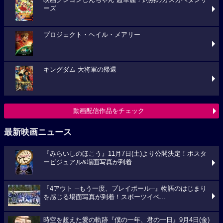
映画クレヨンしんちゃん 超華麗！灼熱のカスカベダンサ
ーズ
プロジェクト・ヘイル・メアリー
キングダム 大将軍の帰還
動画配信作品をチェック
最新映画ニュース
『みらいしのほこう』11月7日(土)より公開決定！ポスタ
ービジュアル&場面写真が到着
『4アウト ─もう一度、プレイボール─』物語のはじまり
を感じる場面写真が到着！スポーツイベ...
時空を超えた愛の軌跡『僕の一年、君の一日』9月4日(金)