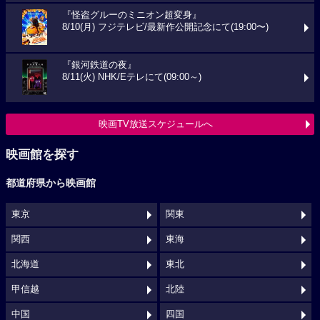
『怪盗グルーのミニオン超変身』
8/10(月) フジテレビ/最新作公開記念にて(19:00〜)
『銀河鉄道の夜』
8/11(火) NHK/Eテレにて(09:00～)
映画TV放送スケジュールへ
映画館を探す
都道府県から映画館
東京
関東
関西
東海
北海道
東北
甲信越
北陸
中国
四国