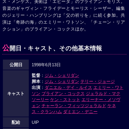
ス・メンゲス。美術は「エビータ」のブライアン・モリス。
音楽のギャヴィン・フライデーとモーリス・シーザー、編集
のジェリー・ハンブリングは「父の祈りを」に続く参加。共
演は「奇跡の海」のエミリー・ワトソン、「チェーン・リア
クション」のブライアン・コックスほか。
公
開日・キャスト、その他基本情報
公開日
1998年6月13日
監督
：
ジム・シェリダン
脚本
：
ジム・シェリダン
テリー・ジョージ
出演
：
ダニエル・デイ・ルイス
エミリー・ワト
キャスト
ソン
ブライアン・コックス
ジェラルド・マク
ソーリー
ケン・ストット
エリーナー・メソヴ
ェン
チャーラン・フィッツジェラルド
ケネ
ス・クランハム
ダミエン・デニー
配給
UIP