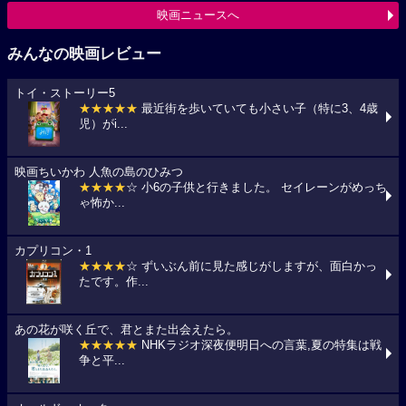
映画ニュースへ
みんなの映画レビュー
トイ・ストーリー5
★★★★★
最近街を歩いていても小さい子（特に3、4歳
児）がi...
映画ちいかわ 人魚の島のひみつ
★★★★
☆ 小6の子供と行きました。 セイレーンがめっち
ゃ怖か...
カプリコン・1
★★★★
☆ ずいぶん前に見た感じがしますが、面白かっ
たです。作...
あの花が咲く丘で、君とまた出会えたら。
★★★★★
NHKラジオ深夜便明日への言葉,夏の特集は戦
争と平...