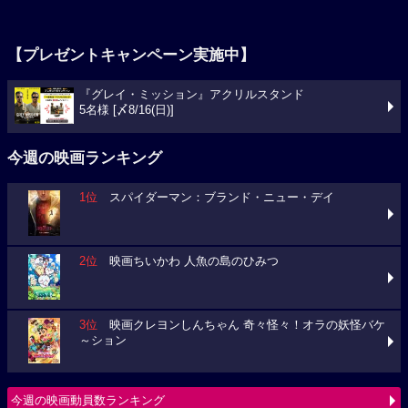
【プレゼントキャンペーン実施中】
『グレイ・ミッション』アクリルスタンド
5名様 [〆8/16(日)]
今週の映画ランキング
1位
スパイダーマン：ブランド・ニュー・デイ
2位
映画ちいかわ 人魚の島のひみつ
3位
映画クレヨンしんちゃん 奇々怪々！オラの妖怪バケ
～ション
今週の映画動員数ランキング