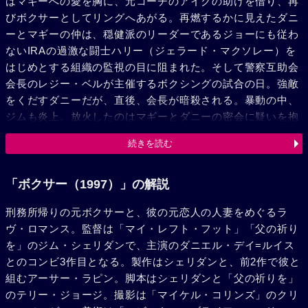
はマギーへの愛を胸に、元コーチのアイクの助けを借り、再
びボクサーとしてリングへあがる。再燃するかに見えたダニ
ーとマギーの仲は、穏健派のリーダーであるジョーにも従わ
ないIRAの過激な闘士ハリー（ジェラード・マクソレー）を
はじめとする組織の監視の目に阻まれた。そして警察互助会
会長のレジー・ベルが主催するボクシングの試合の日。強敵
をくだすダニーだが、直後、会長が暗殺される。暴動の中、
ジムも炎上。放火したのはマギーとダニーの密会に疑いを抱
いたリアムだった。マギーからことの次第を聞き、ショック
続きを読む
を受けるダニー。そこをハリーたち過激派が急襲、ダニーは
拉致される。トンネルの中、ダニーを殺そうとするハリーは
ジョーの手で倒された。かくしてダニーは町にとどまること
「ボクサー（1997）」の解説
を誓うのだった。
刑務所帰りの元ボクサーと、彼の元恋人の人妻をめぐるラ
ヴ・ロマンス。監督は「マイ・レフト・フット」「父の祈り
を」のジム・シェリダンで、主演のダニエル・デイ=ルイス
とのコンビ3作目となる。製作はシェリダンと、前2作で彼と
組むアーサー・ラピン。脚本はシェリダンと「父の祈りを」
のテリー・ジョージ。撮影は「マイケル・コリンズ」のクリ