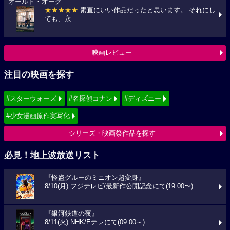
オールド・オーク
★★★★★
素直にいい作品だったと思います。 それにし
ても、永...
映画レビュー
注目の映画を探す
#スターウォーズ
#名探偵コナン
#ディズニー
#少女漫画原作実写化
シリーズ・映画祭作品を探す
必見！地上波放送リスト
『怪盗グルーのミニオン超変身』
8/10(月) フジテレビ/最新作公開記念にて(19:00〜)
『銀河鉄道の夜』
8/11(火) NHK/Eテレにて(09:00～)