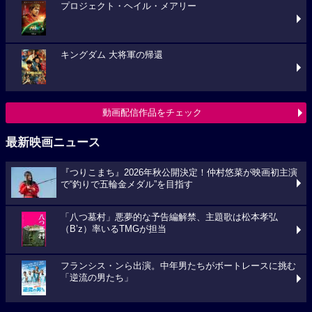
プロジェクト・ヘイル・メアリー
キングダム 大将軍の帰還
動画配信作品をチェック
最新映画ニュース
『つりこまち』2026年秋公開決定！仲村悠菜が映画初主演
で“釣りで五輪金メダル”を目指す
「八つ墓村」悪夢的な予告編解禁、主題歌は松本孝弘
（B’z）率いるTMGが担当
フランシス・ンら出演。中年男たちがボートレースに挑む
「逆流の男たち」