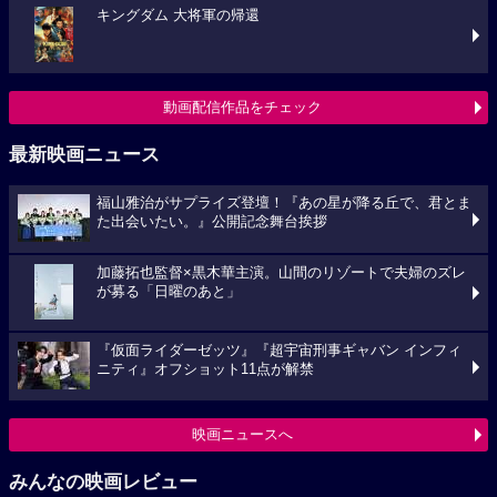
キングダム 大将軍の帰還
動画配信作品をチェック
最新映画ニュース
福山雅治がサプライズ登壇！『あの星が降る丘で、君とま
た出会いたい。』公開記念舞台挨拶
加藤拓也監督×黒木華主演。山間のリゾートで夫婦のズレ
が募る「日曜のあと」
『仮面ライダーゼッツ』『超宇宙刑事ギャバン インフィ
ニティ』オフショット11点が解禁
映画ニュースへ
みんなの映画レビュー