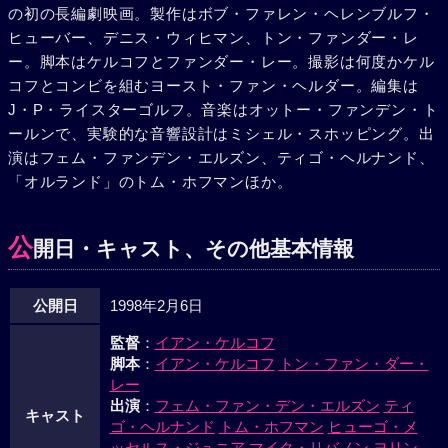
の初の長編劇映画。製作はボブ・ファレン・ヘレンブルフ・
ジャッキーは自分の取り分をよこせと迫るがはぐらかされ
ヒューバー、デニス・ウィヒマン、トン・ファンダー・レ
る。もみ合いの末に金を返してもらったもののマネジャーに
ー。脚本はケルコフとファンダー・レー。撮影は何度かケル
叩き出されてジャッキーは心身ともにぼろぼろだった。ウィ
コフとコンビを組むヨースト・ファン・ヘルダー。編集は
ンストンのところに行くと彼はドラッグ取引のいざこざから
J・P・ライスターゴルフ。音楽はオットー・ファンデン・ト
JPに殺されていた。一方マーティンはウィンストンを殺して
ールンで、実験的な音響設計はミシェル・スホッピング。出
出てきたJPをパーティの余韻でハイになっている仲間たちと
演はフェム・ファンデン・エルズン、ティゴ・ヘルナンド、
襲い袋だたきにする。ウィンストンからくすねてきたドラッ
「オルランド」のトム・ホフマンほか。
グとJPから奪った大金を持って、ジャッキーとマーティンは
故郷に帰ることにした。
公
開日・キャスト、その他基本情報
公開日
1998年2月6日
監督
：
イアン・ケルコフ
脚本
：
イアン・ケルコフ
トン・ファン・ダー・
レー
出演
：
フェム・ファン・デン・エルズン
ティ
キャスト
ゴ・ヘルナンド
トム・ホフマン
ヒューゴ・メ
ッセルス・ジュニア
マイク・リバノン
ヨリン