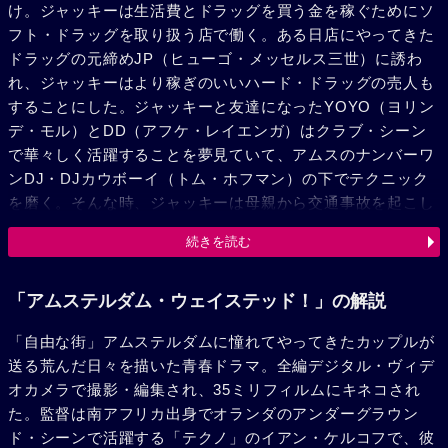
け。ジャッキーは生活費とドラッグを買う金を稼ぐためにソ
フト・ドラッグを取り扱う店で働く。ある日店にやってきた
ドラッグの元締めJP（ヒューゴ・メッセルス三世）に誘わ
れ、ジャッキーはより稼ぎのいいハード・ドラッグの売人も
することにした。ジャッキーと友達になったYOYO（ヨリン
デ・モル）とDD（アフケ・レイエンガ）はクラブ・シーン
で華々しく活躍することを夢見ていて、アムスのナンバーワ
ンDJ・DJカウボーイ（トム・ホフマン）の下でテクニック
を磨く。そんな時、ジャッキーは母親から交通事故を起こし
た父親を保釈させるために大金が必要だと知らされる。身体
続きを読む
と引き換えにJPから金を借りるジャッキー。それに気付いた
マーティンは家を出てYOYOと暮らし始める。YOYOとDD
はDJカウボーイのテクニックを盗めるだけ盗み、クラブ・シ
「アムステルダム・ウェイステッド！」の解説
ーンでは今や彼を凌ぐ存在になっていた。JPとの関係を清算
「自由な街」アムステルダムに憧れてやってきたカップルが
したいジャッキーはレコーディング資金として店の売り上げ
送る荒んだ日々を描いた青春ドラマ。全編デジタル・ヴィデ
の一部を無断でふたりに融資して一儲けをたくらむ。しかし
オカメラで撮影・編集され、35ミリフィルムにキネコされ
店の金に手をつけたことがボスのウィンストン（マイク・リ
た。監督は南アフリカ出身でオランダのアンダーグラウン
ンバノン）に知られ、早く返さないと痛い目を見ることにな
ド・シーンで活躍する「テクノ」のイアン・ケルコフで、彼
ると脅される。YOYOとDDがメインDJを務めるパーティで