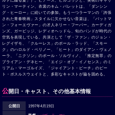
ルトに綴る愛」）。ピアース、ビルコックと、美術のキャサ
リン・マーティン、衣裳のキム・バレットは、「ダンシン
グ・ヒーロー」に続いての参加。もう一つラーマンの「誇張
された青春映画」スタイルに欠かせない音楽は、「バットマ
ン・フォーエヴァー」の才人ネリー・フーパー。カーディガ
ンズ、ガービッジ、レディオヘッドら、旬のバンドが時代の
空気を表現している。共演として「ザ・ファン」のジョン・
レグイザモ、「クルーレス」のポール・ラッド、「スモー
ク」のハロルド・ペリノー、「ヒート」のダイアン・ヴェノ
ーラ、「ニクソン」のポール・ソルヴィノ、「推定無罪」の
ブライアン・デネヒー、「エイジ・オブ・イノセンス」のミ
リアム・マーゴルイズ、「ジャイアント・ピーチ」のピー
ト・ポスルスウェイトと、多彩なキャストが脇を固める。
公
開日・キャスト、その他基本情報
公開日
1997年4月19日