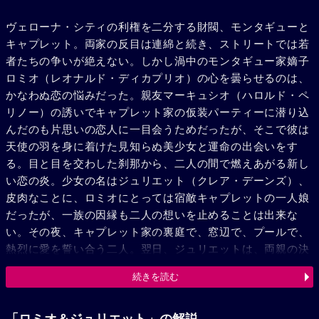
ヴェローナ・シティの利権を二分する財閥、モンタギューと
キャプレット。両家の反目は連綿と続き、ストリートでは若
者たちの争いが絶えない。しかし渦中のモンタギュー家嫡子
ロミオ（レオナルド・ディカプリオ）の心を曇らせるのは、
かなわぬ恋の悩みだった。親友マーキュシオ（ハロルド・ペ
リノー）の誘いでキャプレット家の仮装パーティーに潜り込
んだのも片思いの恋人に一目会うためだったが、そこで彼は
天使の羽を身に着けた見知らぬ美少女と運命の出会いをす
る。目と目を交わした刹那から、二人の間で燃えあがる新し
い恋の炎。少女の名はジュリエット（クレア・デーンズ）、
皮肉なことに、ロミオにとっては宿敵キャプレットの一人娘
だったが、一族の因縁も二人の想いを止めることは出来な
い。その夜、キャプレット家の裏庭で、窓辺で、プールで、
熱烈に愛を誓い合う二人。翌日、ジュリエットは、両親の決
めた許婚を振り切って教会へと向かう。秘密の結婚式に立ち
続きを読む
会ったのは、理解ある神父ロレンス（ピート・ポスルスウェ
イト）と介添えの少年達だけだった……。その直後、事件が
起こる。かねてからモンタギュー家を目の敵にしていたキャ