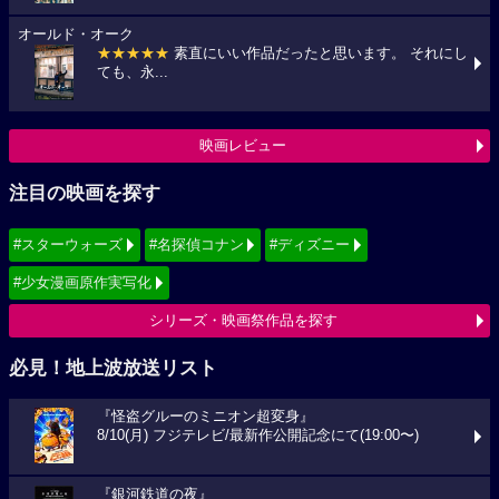
オールド・オーク
★★★★★
素直にいい作品だったと思います。 それにし
ても、永...
映画レビュー
注目の映画を探す
#スターウォーズ
#名探偵コナン
#ディズニー
#少女漫画原作実写化
シリーズ・映画祭作品を探す
必見！地上波放送リスト
『怪盗グルーのミニオン超変身』
8/10(月) フジテレビ/最新作公開記念にて(19:00〜)
『銀河鉄道の夜』