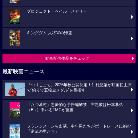
プロジェクト・ヘイル・メアリー
キングダム 大将軍の帰還
動画配信作品をチェック
最新映画ニュース
『つりこまち』2026年秋公開決定！仲村悠菜が映画初主演
で“釣りで五輪金メダル”を目指す
「八つ墓村」悪夢的な予告編解禁、主題歌は松本孝弘
（B’z）率いるTMGが担当
フランシス・ンら出演。中年男たちがボートレースに挑む
「逆流の男たち」