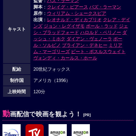
監督
：
バズ・ラーマン
脚本
：
クレイグ・ピアース
バズ・ラーマン
原作
：
ウィリアム・シェークスピア
出演
：
レオナルド・ディカプリオ
クレア・デイ
ンズ
ジョン・レグイザモ
ポール・ラッド
ジェ
キャスト
シ・ブラッドフォード
ハロルド・ペリノー
ダ
ッシュ・ミホク
ダイアン・ヴェノーラ
ポー
ル・ソルビノ
ブライアン・デネヒー
ミリア
ム・マーゴリーズ
ピート・ポスルスウェイト
ヴォンディ・カールス・ホール
配給
20世紀フォックス
制作国
アメリカ（1996）
上映時間
120分
動
画配信で映画を観よう！
[PR]