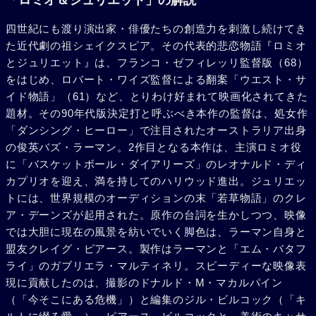
「ロミオ＆ジュリエット」の解説
プレット家のティボルト（ジョン・レグイザモ）がついに牙
四世紀にも渡り演出家・俳優たちの創造力を刺激し続けてき
をむく。ジュリエットとの関係を考え、じっと侮辱に耐える
た近代劇の祖シェイクスピア。その代表的悲恋物語『ロミオ
ロミオだったが、見かねたマーキュシオが身代わりのように
とジュリエット』は、フランコ・ゼフィレッリ監督版（68）
ティボルトのナイフで命を落としてしまう。逆上するロミオ
をはじめ、ロバート・ワイズ監督による翻案「ウエスト・サ
が我に戻ったときにはティボルトを自らの手にかけていた。
イド物語」（61）など、とりわけ好まれて映画化されてきた
ロミオは街を追放となり、二重の失意に暮れるジュリエッ
題材。その90年代版決定打と呼ぶべき本作の監督は、処女作
ト……。同情したロレンス神父が、一計を案じる。薬でジュ
「ダンシング・ヒーロー」で注目されたオーストラリア出身
リエットを死んだように見せかけ、葬儀の後でロミオと駆け
の俊英バズ・ラーマン。2作目となる本作は、主演ロミオ役
落ちさせようというのだ。しかし、計画を知らせる手紙を読
に「バスケットボール・ダイアリーズ」のレオナルド・ディ
む前に、ロミオはジュリエットの訃報を耳にしてしまう。遺
カプリオを迎え、満を持してのハリウッド進出。ジュリエッ
体の傍らで悲しみに暮れるロミオが自らも毒をあおった瞬
トには、世界規模のオーディションの末「若草物語」のクレ
間、ジュリエットが仮死から目覚める。驚きと喜び、そして
ア・デーンズが起用された。原作の台詞を生かしつつ、映像
後悔が駆け巡る。安らかなロミオの死を看取って、ジュリエ
では大胆に現在の風景を紡いでいく脚色は、ラーマン自身と
ットも静かにピストルを手に取る……。ヴェローナの街に、
盟友クレイグ・ピアース。製作はラーマンと「エム・バタフ
いつもと違う苦い朝が訪れた。
ライ」のガブリエラ・マルティネリ。スピーディーな映像表
現に貢献したのは、撮影のドナルド・M・マカルパイン
（「今そこにある危機」）と編集のジル・ビルコック（「キ