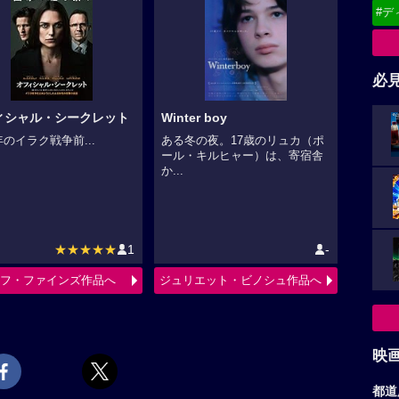
#デ
必
ィシャル・シークレット
Winter boy
3年のイラク戦争前...
ある冬の夜。17歳のリュカ（ポ
ール・キルヒャー）は、寄宿舎
か...
★★★★★
1
-
フ・ファインズ作品へ
ジュリエット・ビノシュ作品へ
映
都道