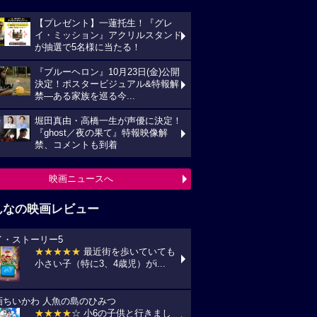
【プレゼント】一蓮托生！『グレ
イ・ミッション』アクリルスタンド
が抽選で5名様に当たる！
『ブルーヘロン』10月23日(金)公開
決定！ポスタービジュアル&特報解
禁―ある家族を巡る今...
堀田真由・高橋一生が声優に決定！
『ghost／夜の果て』特報映像解
禁、コメントも到着
映画ニュースへ
んなの映画レビュー
イ・ストーリー5
★★★★★
最近街を歩いていても
小さい子（特に3、4歳児）がi...
画ちいかわ 人魚の島のひみつ
★★★★
☆ 小6の子供と行きまし