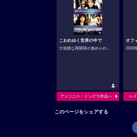
こわれゆく世界の中で
オフ
大規模な再開発が進められ...
200
-
アンソニー・ミンゲラ作品へ
レイ
このページをシェアする