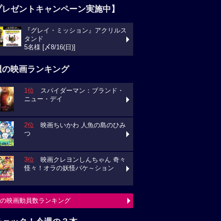
プレゼントキャンペーン実施中】
『グレイ・ミッション』アクリルス
タンド
5名様 [〆8/16(日)]
週の映画ランキング
1位
スパイダーマン：ブランド・
ニュー・デイ
2位
映画ちいかわ 人魚の島のひみ
つ
3位
映画クレヨンしんちゃん 奇々
怪々！オラの妖怪バケ～ション
の映画動員数ランキング