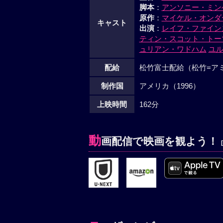
脚本
：
アンソニー・ミン
原作
：
マイケル・オンダ
キャスト
出演
：
レイフ・ファイン
ティン・スコット・トー
ュリアン・ワドハム
ユ
配給
松竹富士配給（松竹=ア
制作国
アメリカ（1996）
上映時間
162分
動
画配信で映画を観よう！