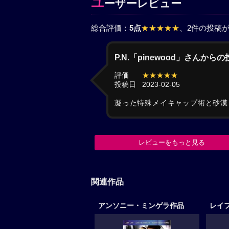
ユ
ーザーレビュー
総合評価：
5点
★★★★★
、2件の投稿
P.N.「pinewood」さんから
評価
★★★★★
投稿日
2023-02-05
凝った特殊メイキャップ術と砂漠
レビューをもっと見る
関連作品
アンソニー・ミンゲラ作品
レイ