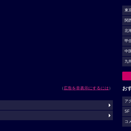
東
関
北
甲
中
九
（
広告を非表示にするには
）
お
ア
SF
コ