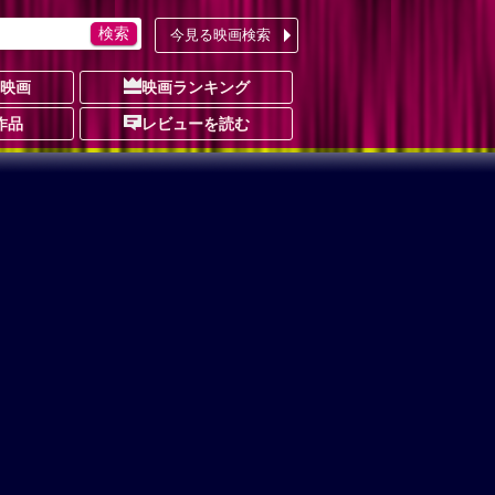
今見る映画検索
の映画
映画ランキング
作品
レビューを読む