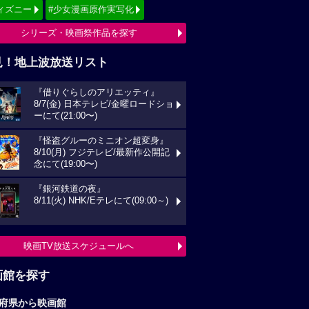
ィズニー
#少女漫画原作実写化
シリーズ・映画祭作品を探す
見！地上波放送リスト
『借りぐらしのアリエッティ』
8/7(金) 日本テレビ/金曜ロードショ
ーにて(21:00〜)
『怪盗グルーのミニオン超変身』
8/10(月) フジテレビ/最新作公開記
念にて(19:00〜)
『銀河鉄道の夜』
8/11(火) NHK/Eテレにて(09:00～)
映画TV放送スケジュールへ
画館を探す
府県から映画館