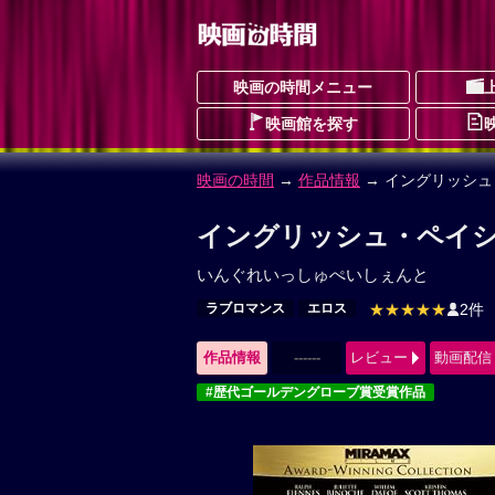
映画の時間メニュー
映画館を探す
映画の時間
→
作品情報
→ イングリッシ
イングリッシュ・ペイシ
いんぐれいっしゅぺいしぇんと
ラブロマンス
エロス
★★★★★
2件
作品情報
------
レビュー
動画配信
#歴代ゴールデングローブ賞受賞作品