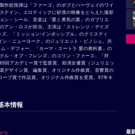
製作総指揮は「ファーゴ」のボブとハーヴェイのワイ
シーの記憶が一気に甦った。あの日、キャサリンとア
ステイン。エロティックに砂漠の映像をとらえた撮影
ジェフリーは、地上のアルマシーに向かって飛行機を
ョン・シール、音楽は「愛と勇気の翼」のガブリエ
し、アルマシーは瀕死の重傷を負ったキャサリンを洞
のアン・ロスが担当。主演は「ストレンジ・デイズ
し、三日三晩、砂漠を歩き続ける。だが、ようやくた
ァインズ、「ミッション:インポッシブル」のクリスティ
護送列車から脱走したアルマシーは愛する人の命を救
イン・ニューヨーク」のジュリエット・ビノシュ。共
渡し、飛行機でキャサリンの元へ急いだ。だが、時既
レム・デフォー、「カーマ・スートラ 愛の教科書」の
シーは彼女の亡骸を乗せ、飛行機で彼女の故国イギリ
クル・オブ・フレンズ」のコリン・ファース、「対
、彼の機は撃墜され、彼は英国人の患者として収容さ
69回アカデミー賞で監督賞、助演女優賞（ジュリエッ
ヴァッジョの胸からは、報復の決意は消えていた。や
裳デザイン賞、編集賞、オリジナル作曲賞、音響賞の
ナの心にも、死を乗り越えて存在する愛の奇跡が深く
ローブ賞で作品賞、オリジナル作曲賞を受賞。97年キ
。
基本情報
最
ゲラ