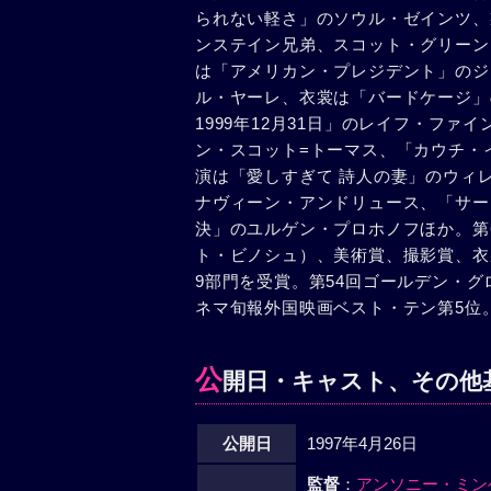
られない軽さ」のソウル・ゼインツ、
殺したんだぞ」という言葉に、アルマ
ンステイン兄弟、スコット・グリーン
ルマシーもろとも自殺をもくろんだだ
は「アメリカン・プレジデント」のジ
突進させるが失敗。ジェフリーは絶命
ル・ヤーレ、衣裳は「バードケージ」
窟に運ぶと「必ず戻ってくる」と約束
1999年12月31日」のレイフ・フ
どり着いた町で彼はスパイと疑われ、
ン・スコット=トーマス、「カウチ・
いたい一心で、地図をドイツ軍に売り
演は「愛しすぎて 詩人の妻」のウィ
に遅く、彼女は息絶えていた。アルマ
ナヴィーン・アンドリュース、「サー
スを目指して砂漠を飛び立つ。やがて
決」のユルゲン・プロホノフほか。第
れたのだった…。話を聞き終えたカラ
ト・ビノシュ）、美術賞、撮影賞、衣
がて、アルマシーの最後を看取ったハ
9部門を受賞。第54回ゴールデン・グ
刻み込まれた。
ネマ旬報外国映画ベスト・テン第5位
公
開日・キャスト、その他
公開日
1997年4月26日
監督
：
アンソニー・ミン