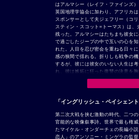
はアルマシー（レイフ・ファインズ）
英国地理学協会に加わり、アフリカは
スポンサーとして夫ジェフリー（コリ
スティン・スコット=トーマス）は、
残った。アルマシーはたちまち彼女に
で過ごしたジープの中で互いの心を知
れた。人目を忍び密会を重ねる日々に
感の狭間で揺れる。折りしも戦争の機
するが、彼には彼女のいない人生は考
れ、彼は嫉妬に狂った復讐の決意を胸
ビールの“泳ぐ人の洞窟”近くでキャ
た…。ハナと患者の前にカナダ人のカ
居候する。戦前のカイロで英国情報部
（ユルゲン・プロホノフ）に親指を切
「イングリッシュ・ペイシェント
果たそうと行方を探していたのだ。さ
第二次大戦を挟む激動の時代、二つの
ン・アンドリュース）が修道院の中庭
官能的な映像叙事詩。世界で最も権威
芽生える。やがて迎えた終戦の日。人
たマイケル・オンダーチェの長編小説
は悲しみを分かち合おうとする。一方
恋人」のアンソニー・ミンゲラの監督
ルマシーがスパイだと知って、おまえ