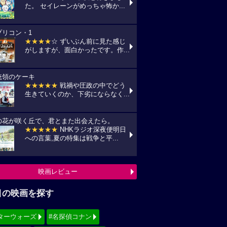
た。 セイレーンがめっちゃ怖か...
プリコン・1
★★★★
☆ ずいぶん前に見た感じ
がしますが、面白かったです。作...
統領のケーキ
★★★★★
戦禍や圧政の中でどう
生きていくのか、下劣にならなく...
の花が咲く丘で、君とまた出会えたら。
★★★★★
NHKラジオ深夜便明日
への言葉,夏の特集は戦争と平...
映画レビュー
目の映画を探す
ターウォーズ
#名探偵コナン