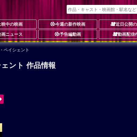
上映中の映画
今週の新作映画
近日公開
映画ニュース
予告編動画
動画配信
ュ・ペイシェント
ェント 作品情報