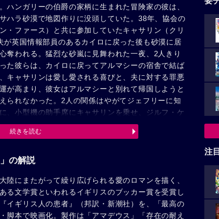
要
。ハンガリーの伯爵の家柄に生まれた冒険家の彼は、
サハラ砂漠で地図作りに没頭していた。38年、協会の
ン・ファース）と共に参加していたキャサリン（クリ
夫が英国情報部員のあるカイロに戻った後も砂漠に居
心奪われる。猛烈な砂嵐に見舞われた一夜、2人きり
った彼らは、カイロに戻ってアルマシーの宿舎で結ば
、キャサリンは愛し愛される喜びと、夫に対する罪悪
運が高まり、彼女はアルマシーと別れて帰国しようと
えられなかった。2人の関係はやがてジェフリーに知
に、小型機の助手席にキャサリンを乗せ、ジルフ・ケ
ンプの引き上げ作業にあたるアルマシーの元へ向かっ
続きを読む
ラヴァッジョ（ウィレム・デフォー）が現れ、納屋に
に出入りしていた彼は、スパイ容疑でドイツ軍将校
注
り取られ、その原因がアルマシーと思い込み、報復を
」の解説
らに、爆弾処理専門のインド人中尉キップ（ナヴィー
大陸にまたがって繰り広げられる愛のロマンを描く、
にテントを張って住み始め、ハナとキップの間に愛が
ある文学賞といわれるイギリスのブッカー賞を受賞し
々が祝うさなか、キップの部下が事故で爆死し、ハナ
『イギリス人の患者』（邦訳・新潮社）を、「最高の
、カラヴァッジョが敵意を剥き出しにして言った「ア
・脚本で映画化。製作は「アマデウス」「存在の耐え
の親友マドックス（ジュリアン・ワドハム）は拳銃自