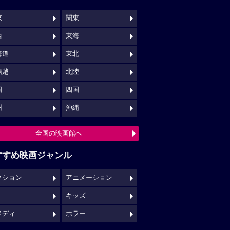
京
関東
西
東海
海道
東北
信越
北陸
国
四国
州
沖縄
全国の映画館へ
すすめ映画ジャンル
クション
アニメーション
キッズ
メディ
ホラー