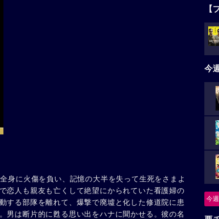
【
今
で全身に火傷を負い、記憶の大半を失って生死をさまよ
で恋人も親友も亡くして絶望にかられていた看護婦の
今週
動する部隊を離れて、爆撃で廃墟と化した修道院に患
。男は断片的に甦る思い出をハナに聞かせる。彼の名