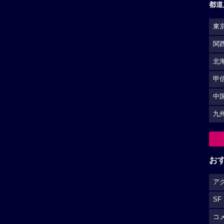
都道
東
関
北
甲
中
九
お
ア
SF
コ