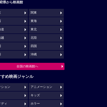
府県から映画館
京
関東
西
東海
海道
東北
信越
北陸
国
四国
州
沖縄
全国の映画館へ
すすめ映画ジャンル
クション
アニメーション
キッズ
メディ
ホラー