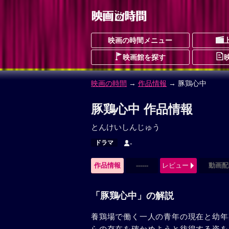
映画の時間メニュー
映画館を探す
映画の時間
→
作品情報
→ 豚鶏心中
豚鶏心中 作品情報
とんけいしんじゅう
ドラマ
-
作品情報
------
レビュー
動画配
「豚鶏心中」の解説
養鶏場で働く一人の青年の現在と幼年
らの存在を確かめようと彷徨する姿を