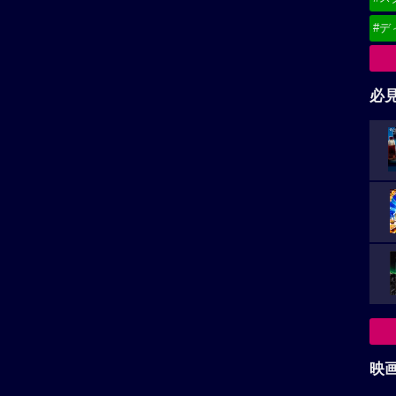
#デ
必
映