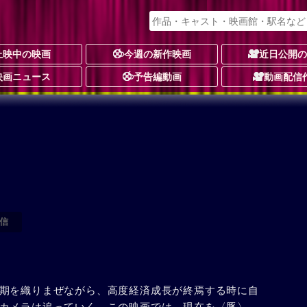
上映中の映画
今週の新作映画
近日公開
映画ニュース
予告編動画
動画配信
信
期を織りまぜながら、高度経済成長が終焉する時に自
カメラは追っていく。この映画では、現在を〈豚〉、