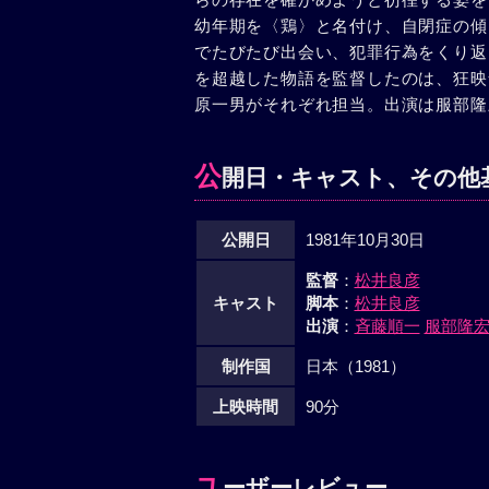
幼年期を〈鶏〉と名付け、自閉症の傾
でたびたび出会い、犯罪行為をくり返
を超越した物語を監督したのは、狂映
原一男がそれぞれ担当。出演は服部隆
公
開日・キャスト、その他
公開日
1981年10月30日
監督
：
松井良彦
キャスト
脚本
：
松井良彦
出演
：
斉藤順一
服部隆
制作国
日本（1981）
上映時間
90分
ユ
ーザーレビュー