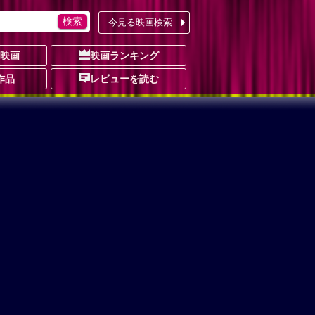
今見る映画検索
の映画
映画ランキング
作品
レビューを読む