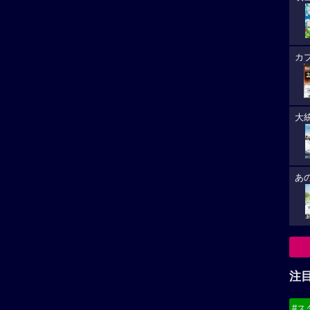
カ
大
あ
注
#ス