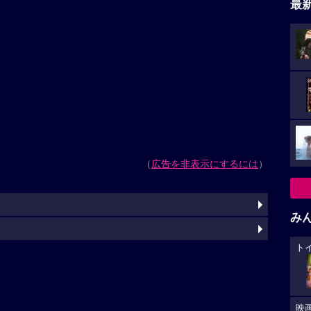
最
（
広告を非表示にするには
）
み
ト
映