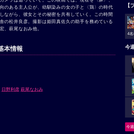
【
向のある主人公が、幼馴染みの女の子と〈鶏〉の時代
しながら、彼女とその秘密を共有していく。この時間
舎の松井良彦。撮影は姫田真佐久の助手を務めている
宏、萩尾なおみ他。
4名
今
基本情報
宏
日野利彦
萩尾なおみ
今週