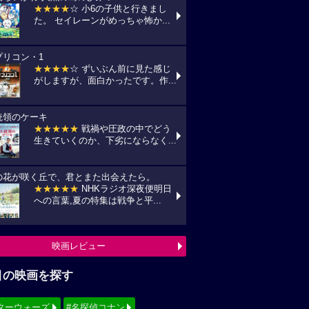
★★★★
☆ 小6の子供と行きまし
た。 セイレーンがめっちゃ怖か...
プリコン・1
★★★★
☆ ずいぶん前に見た感じ
がしますが、面白かったです。作...
統領のケーキ
★★★★★
戦禍や圧政の中でどう
生きていくのか、下劣にならなく...
の花が咲く丘で、君とまた出会えたら。
★★★★★
NHKラジオ深夜便明日
への言葉,夏の特集は戦争と平...
映画レビュー
目の映画を探す
ターウォーズ
#名探偵コナン