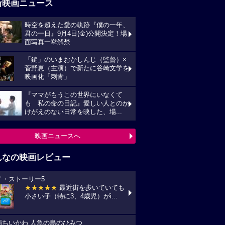
新映画ニュース
時空を超えた愛の軌跡『僕の一年、
君の一日』9月4日(金)公開決定！場
面写真一挙解禁
「鍵」のいまおかしんじ（監督）×
菅野恵（主演）で新たに谷崎文学を
映画化「刺青」
『ママがもうこの世界にいなくて
も 私の命の日記』愛しい人とのか
けがえのない日常を映した、場...
映画ニュースへ
んなの映画レビュー
イ・ストーリー5
★★★★★
最近街を歩いていても
小さい子（特に3、4歳児）がi...
画ちいかわ 人魚の島のひみつ