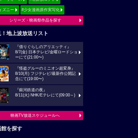
ィズニー
#少女漫画原作実写化
シリーズ・映画祭作品を探す
見！地上波放送リスト
『借りぐらしのアリエッティ』
8/7(金) 日本テレビ/金曜ロードショ
ーにて(21:00〜)
『怪盗グルーのミニオン超変身』
8/10(月) フジテレビ/最新作公開記
念にて(19:00〜)
『銀河鉄道の夜』
8/11(火) NHK/Eテレにて(09:00～)
映画TV放送スケジュールへ
画館を探す