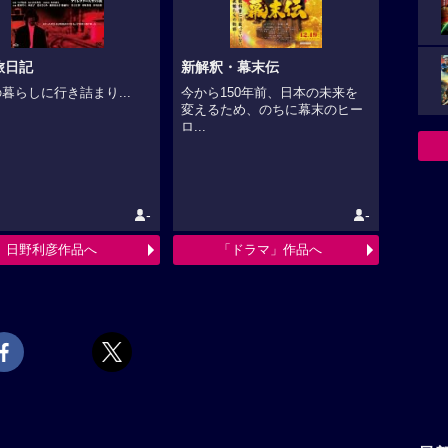
旅日記
新解釈・幕末伝
暮らしに行き詰まり...
今から150年前、日本の未来を
変えるため、のちに幕末のヒー
ロ...
-
-
日野利彦作品へ
「ドラマ」作品へ