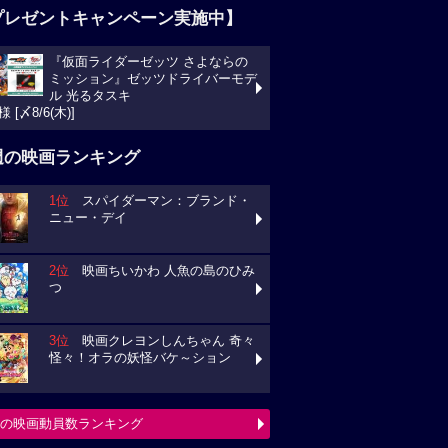
プレゼントキャンペーン実施中】
『仮面ライダーゼッツ さよならの
ミッション』ゼッツドライバーモデ
ル 光るタスキ
様 [〆8/6(木)]
週の映画ランキング
1位
スパイダーマン：ブランド・
ニュー・デイ
2位
映画ちいかわ 人魚の島のひみ
つ
3位
映画クレヨンしんちゃん 奇々
怪々！オラの妖怪バケ～ション
の映画動員数ランキング