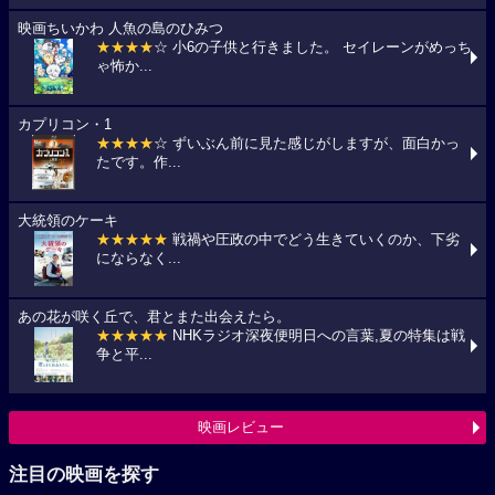
映画ちいかわ 人魚の島のひみつ
★★★★
☆ 小6の子供と行きました。 セイレーンがめっち
ゃ怖か...
カプリコン・1
★★★★
☆ ずいぶん前に見た感じがしますが、面白かっ
たです。作...
大統領のケーキ
★★★★★
戦禍や圧政の中でどう生きていくのか、下劣
にならなく...
あの花が咲く丘で、君とまた出会えたら。
★★★★★
NHKラジオ深夜便明日への言葉,夏の特集は戦
争と平...
映画レビュー
注目の映画を探す