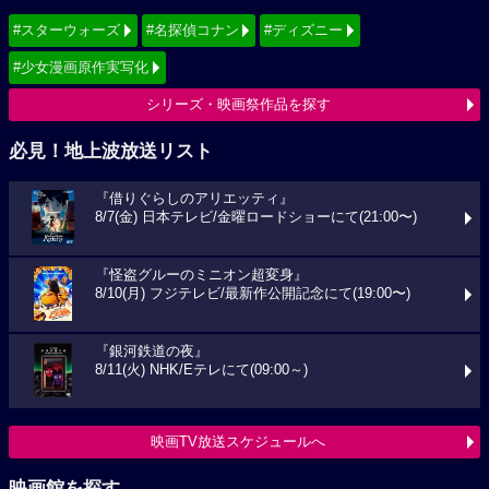
#スターウォーズ
#名探偵コナン
#ディズニー
#少女漫画原作実写化
シリーズ・映画祭作品を探す
必見！地上波放送リスト
『借りぐらしのアリエッティ』
8/7(金) 日本テレビ/金曜ロードショーにて(21:00〜)
『怪盗グルーのミニオン超変身』
8/10(月) フジテレビ/最新作公開記念にて(19:00〜)
『銀河鉄道の夜』
8/11(火) NHK/Eテレにて(09:00～)
映画TV放送スケジュールへ
映画館を探す