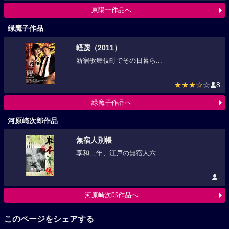
東陽一作品へ
緑魔子作品
軽蔑（2011）
新宿歌舞伎町でその日暮ら...
★★★☆
☆
8
緑魔子作品へ
河原崎次郎作品
無宿人別帳
享和二年、江戸の無宿人六...
-
河原崎次郎作品へ
このページをシェアする