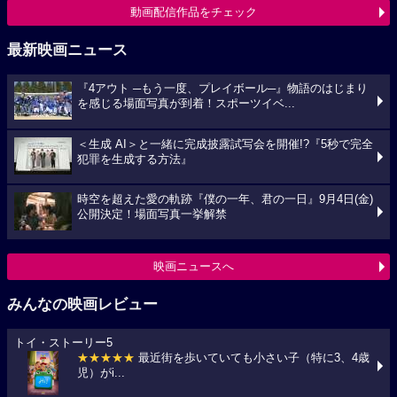
動画配信作品をチェック
最新映画ニュース
『4アウト ─もう一度、プレイボール─』物語のはじまり
を感じる場面写真が到着！スポーツイベ...
＜生成 AI＞と一緒に完成披露試写会を開催!?『5秒で完全
犯罪を生成する方法』
時空を超えた愛の軌跡『僕の一年、君の一日』9月4日(金)
公開決定！場面写真一挙解禁
映画ニュースへ
みんなの映画レビュー
トイ・ストーリー5
★★★★★
最近街を歩いていても小さい子（特に3、4歳
児）がi...