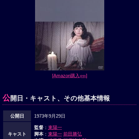
[Amazon購入
]
(PR)
公
開日・キャスト、その他基本情報
公開日
1973年9月29日
監督
：
東陽一
キャスト
脚本
：
東陽一
前田勝弘