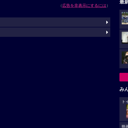
最
（
広告を非表示にするには
）
み
ト
映