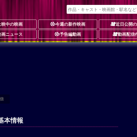
上映中の映画
今週の新作映画
近日公開
映画ニュース
予告編動画
動画配信
信
基本情報