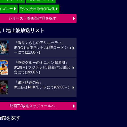
ィズニー
#少女漫画原作実写化
シリーズ・映画祭作品を探す
見！地上波放送リスト
『借りぐらしのアリエッティ』
8/7(金) 日本テレビ/金曜ロードショ
ーにて(21:00〜)
『怪盗グルーのミニオン超変身』
8/10(月) フジテレビ/最新作公開記
念にて(19:00〜)
『銀河鉄道の夜』
8/11(火) NHK/Eテレにて(09:00～)
映画TV放送スケジュールへ
画館を探す