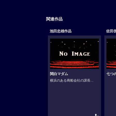
関連作品
池田忠雄作品
佐田
関白マダム
七つ
横浜のある商船会社の課長...
-