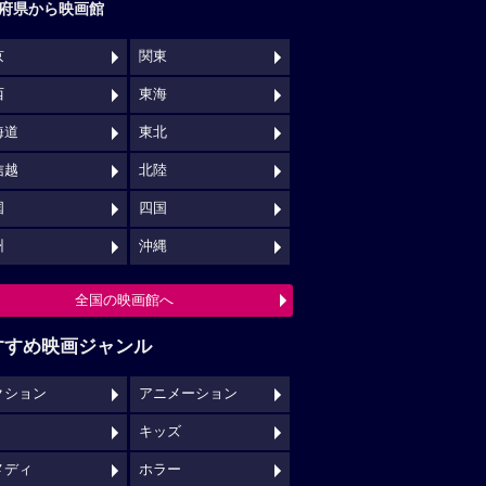
府県から映画館
京
関東
西
東海
海道
東北
信越
北陸
国
四国
州
沖縄
全国の映画館へ
すすめ映画ジャンル
クション
アニメーション
キッズ
メディ
ホラー