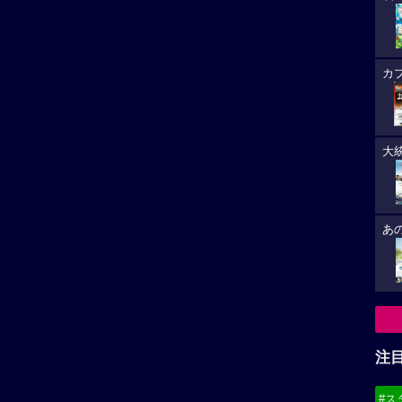
カ
大
あ
注
#ス