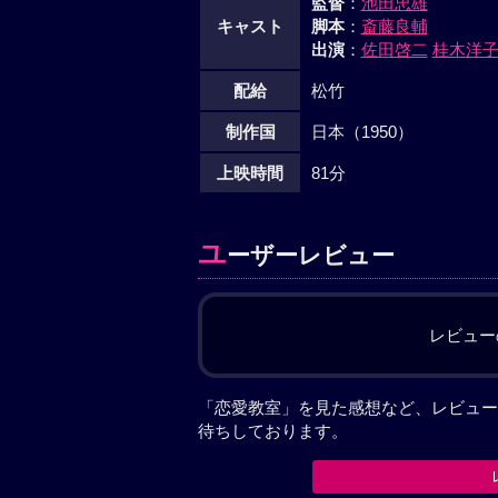
監督
：
池田忠雄
キャスト
脚本
：
斎藤良輔
出演
：
佐田啓二
桂木洋
配給
松竹
制作国
日本（1950）
上映時間
81分
ユ
ーザーレビュー
レビュー
「恋愛教室」を見た感想など、レビュー
待ちしております。