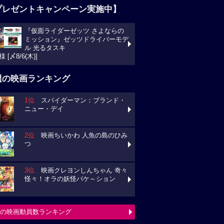
プレゼントキャンペーン実施中】
『仮面ライダーゼッツ さよならの
ミッション』ゼッツドライバーモデ
ル 光るタスキ
様 [〆8/6(木)]
週の映画ランキング
1位
スパイダーマン：ブランド・
ニュー・デイ
2位
映画ちいかわ 人魚の島のひみ
つ
3位
映画クレヨンしんちゃん 奇々
怪々！オラの妖怪バケ～ション
の映画動員数ランキング