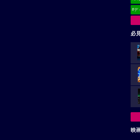
#デ
必
映