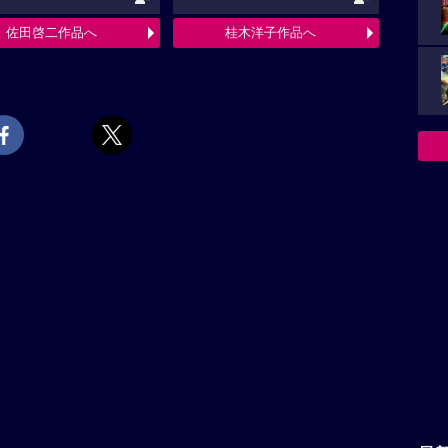
佐田啓二作品へ
桂木洋子作品へ