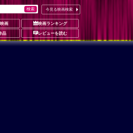
今見る映画検索
の映画
映画ランキング
作品
レビューを読む