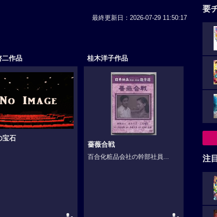
要
最終更新日：2026-07-29 11:50:17
啓二作品
桂木洋子作品
の宝石
薔薇合戦
百合化粧品会社の幹部社員...
注
-
-