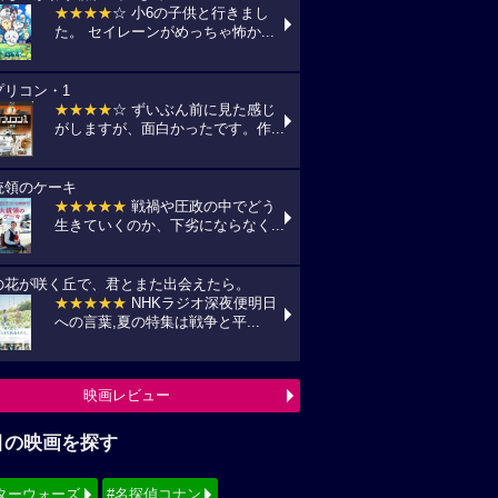
★★★★
☆ 小6の子供と行きまし
た。 セイレーンがめっちゃ怖か...
プリコン・1
★★★★
☆ ずいぶん前に見た感じ
がしますが、面白かったです。作...
統領のケーキ
★★★★★
戦禍や圧政の中でどう
生きていくのか、下劣にならなく...
の花が咲く丘で、君とまた出会えたら。
★★★★★
NHKラジオ深夜便明日
への言葉,夏の特集は戦争と平...
映画レビュー
目の映画を探す
ターウォーズ
#名探偵コナン