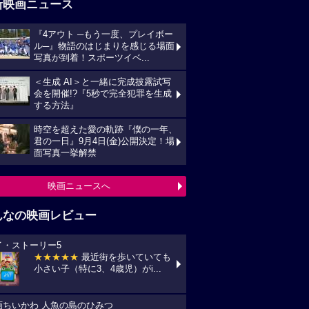
新映画ニュース
『4アウト ─もう一度、プレイボー
ル─』物語のはじまりを感じる場面
写真が到着！スポーツイベ...
＜生成 AI＞と一緒に完成披露試写
会を開催!?『5秒で完全犯罪を生成
する方法』
時空を超えた愛の軌跡『僕の一年、
君の一日』9月4日(金)公開決定！場
面写真一挙解禁
映画ニュースへ
んなの映画レビュー
イ・ストーリー5
★★★★★
最近街を歩いていても
小さい子（特に3、4歳児）がi...
画ちいかわ 人魚の島のひみつ