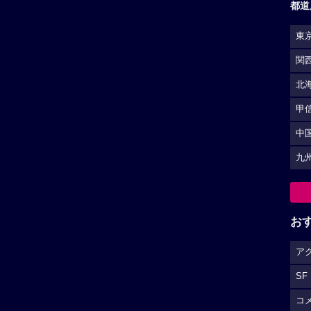
都道
東
関
北
甲
中
九
お
ア
SF
コ