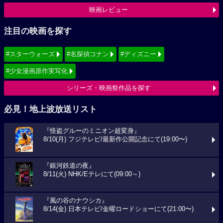
映画レビュー
注目の映画を探す
#スターウォーズ
#名探偵コナン
#ディズニー
#少女漫画原作実写化
シリーズ・映画祭作品を探す
必見！地上波放送リスト
『怪盗グルーのミニオン超変身』
8/10(月) フジテレビ/最新作公開記念にて(19:00〜)
『銀河鉄道の夜』
8/11(火) NHK/Eテレにて(09:00～)
『風の谷のナウシカ』
8/14(金) 日本テレビ/金曜ロードショーにて(21:00〜)