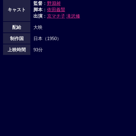
監督
：
野淵昶
キャスト
脚本
：
依田義賢
出演
：
京マチ子
滝沢修
配給
大映
制作国
日本（1950）
上映時間
93分