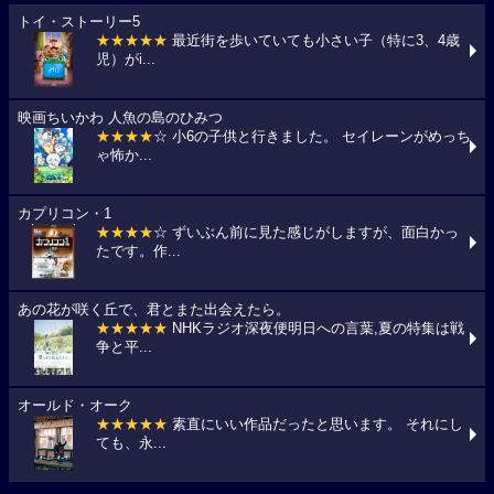
トイ・ストーリー5
★★★★★
最近街を歩いていても小さい子（特に3、4歳
児）がi...
映画ちいかわ 人魚の島のひみつ
★★★★
☆ 小6の子供と行きました。 セイレーンがめっち
ゃ怖か...
カプリコン・1
★★★★
☆ ずいぶん前に見た感じがしますが、面白かっ
たです。作...
あの花が咲く丘で、君とまた出会えたら。
★★★★★
NHKラジオ深夜便明日への言葉,夏の特集は戦
争と平...
オールド・オーク
★★★★★
素直にいい作品だったと思います。 それにし
ても、永...