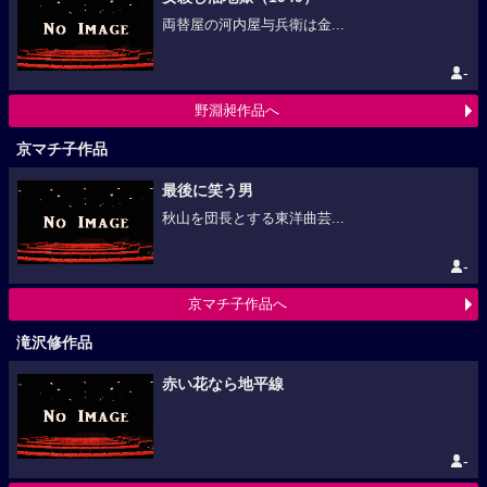
両替屋の河内屋与兵衛は金...
-
野淵昶作品へ
京マチ子作品
最後に笑う男
秋山を団長とする東洋曲芸...
-
京マチ子作品へ
滝沢修作品
赤い花なら地平線
-