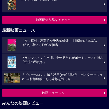
動画配信作品をチェック
最新映画ニュース
「八つ墓村」悪夢的な予告編解禁、主題歌は松本孝弘
（B’z）率いるTMGが担当
フランシス・ンら出演。中年男たちがボートレースに挑む
「逆流の男たち」
『ブルーヘロン』10月23日(金)公開決定！ポスタービジュ
アル&特報解禁―ある家族を巡る今...
映画ニュースへ
みんなの映画レビュー