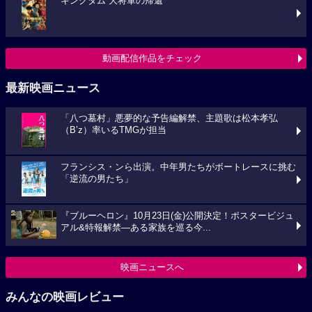
キングダム 大将軍の帰還
動画配信作品をチェック
最新映画ニュース
「八つ墓村」悪夢的な予告編解禁、主題歌は松本孝弘
（B’z）率いるTMGが担当
フランシス・ンら出演。中年男たちがボートレースに挑む
「逆流の男たち」
『ブルーヘロン』10月23日(金)公開決定！ポスタービジュ
アル&特報解禁―ある家族を巡る今...
映画ニュースへ
みんなの映画レビュー