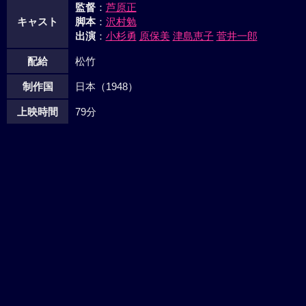
監督
：
芦原正
キャスト
脚本
：
沢村勉
出演
：
小杉勇
原保美
津島恵子
菅井一郎
配給
松竹
制作国
日本（1948）
上映時間
79分