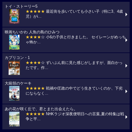
トイ・ストーリー5
★★★★★
最近街を歩いていても小さい子（特に3、4歳
児）がi...
映画ちいかわ 人魚の島のひみつ
★★★★
☆ 小6の子供と行きました。 セイレーンがめっち
ゃ怖か...
カプリコン・1
★★★★
☆ ずいぶん前に見た感じがしますが、面白かっ
たです。作...
大統領のケーキ
★★★★★
戦禍や圧政の中でどう生きていくのか、下劣
にならなく...
あの花が咲く丘で、君とまた出会えたら。
★★★★★
NHKラジオ深夜便明日への言葉,夏の特集は戦
争と平...