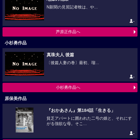
N新聞の見習記者牧は、や...
-
芦原正作品へ
小杉勇作品
真珠夫人 後篇
〔後篇人妻の巻〕最初、瑠...
-
小杉勇作品へ
原保美作品
『おかあさん』第184話「生きる」
貧乏アパートに囲われた二号の娘と、それにす
がる強欲な母。そこ...
-