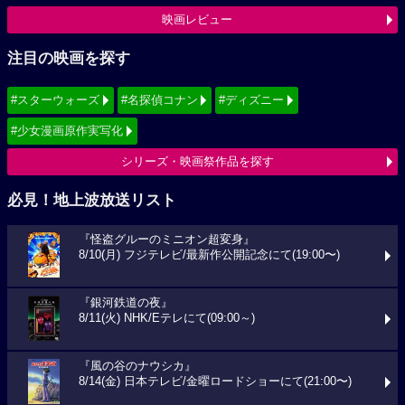
映画レビュー
注目の映画を探す
#スターウォーズ
#名探偵コナン
#ディズニー
#少女漫画原作実写化
シリーズ・映画祭作品を探す
必見！地上波放送リスト
『怪盗グルーのミニオン超変身』
8/10(月) フジテレビ/最新作公開記念にて(19:00〜)
『銀河鉄道の夜』
8/11(火) NHK/Eテレにて(09:00～)
『風の谷のナウシカ』
8/14(金) 日本テレビ/金曜ロードショーにて(21:00〜)