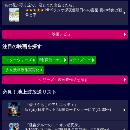
あの花が咲く丘で、君とまた出会えたら。
★★★★★
NHKラジオ深夜便明日への言葉,夏の特集は戦
争と平...
映画レビュー
注目の映画を探す
#スターウォーズ
#名探偵コナン
#ディズニー
#少女漫画原作実写化
シリーズ・映画祭作品を探す
必見！地上波放送リスト
『借りぐらしのアリエッティ』
8/7(金) 日本テレビ/金曜ロードショーにて(21:00〜)
『怪盗グルーのミニオン超変身』
8/10(月) フジテレビ/最新作公開記念にて(19:00〜)