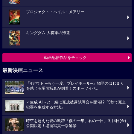
プロジェクト・ヘイル・メアリー
キングダム 大将軍の帰還
動画配信作品をチェック
最新映画ニュース
『4アウト ─もう一度、プレイボール─』物語のはじまり
を感じる場面写真が到着！スポーツイベ...
＜生成 AI＞と一緒に完成披露試写会を開催!?『5秒で完全
犯罪を生成する方法』
時空を超えた愛の軌跡『僕の一年、君の一日』9月4日(金)
公開決定！場面写真一挙解禁