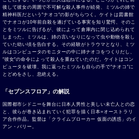
後して彼女の周囲で不可解な殺人事件が続発、ミツルの姉で
精神科医だという″ナオコ″の影がちらつく。ケイトは図書館
でナオコが10年前自殺を遂げている事実を知り驚愕、そのこ
とをミツルに告げるが、彼によって倉庫内に閉じ込められて
しまった。ミツルは、姉の言いなりになって虫や動物を殺し
ていた幼い頃を告白する。その経験がトラウマとなり、ミツ
ルはコンピュータのモニターの中に姉ナオコをつくりだし、
″彼女″の命令によって殺人を重ねていたのだ。ケイトはコン
ピュータを破壊、我に返ったミツルも自らの手で″ナオコ″に
とどめをさし、息絶える。
「セブンスフロア」の解説
国際都市シドニーを舞台に日本人男性と美しい未亡人との恋
と、彼らが巻き込まれていく犯罪を描く日本=オーストラリ
ア合作作品。監督は「クライムブローカー 仮面の誘惑」のイ
アン・バリー。