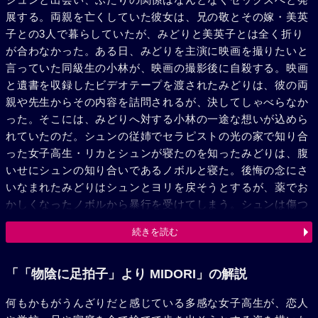
展する。両親を亡くしていた彼女は、兄の敬とその嫁・美英
子との3人で暮らしていたが、みどりと美英子とは全く折り
が合わなかった。ある日、みどりを主演に映画を撮りたいと
言っていた同級生の小林が、映画の撮影後に自殺する。映画
と遺書を収録したビデオテープを渡されたみどりは、彼の両
親や先生からその内容を詰問されるが、決してしゃべらなか
った。そこには、みどりへ対する小林の一途な想いが込めら
れていたのだ。シュンの従姉でセラピストの光の家で知り合
った女子高生・リカとシュンが寝たのを知ったみどりは、腹
いせにシュンの知り合いであるノボルと寝た。後悔の念にさ
いなまれたみどりはシュンとヨリを戻そうとするが、薬でお
かしくなったノボルから暴行を受けてしまう。シュンは傷つ
いたみどりを優しく抱くのだった。ノボルはその後、光を殺
続きを読む
し、シュンは光の死に脅えて泣いた。そんな彼を見ながら、
みどりは「人って簡単に死ぬんだ」と感じていた。みどりの
家では、彼女の無軌道ぶりとそんな妹を溺愛してかばう敬に
「「物陰に足拍子」より MIDORI」の解説
ヒステリーを起こした美英子が家出をしてしまっていた。な
何もかもがうんざりだと感じている多感な女子高生が、恋人
にもかもがうんざりだと思ったみどりは、どこかぐっすりと