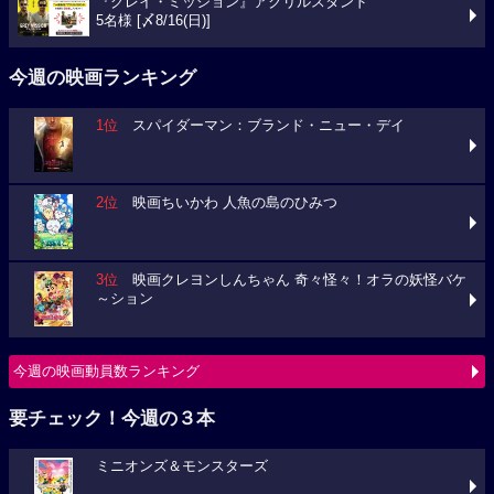
『グレイ・ミッション』アクリルスタンド
5名様 [〆8/16(日)]
今週の映画ランキング
1位
スパイダーマン：ブランド・ニュー・デイ
2位
映画ちいかわ 人魚の島のひみつ
3位
映画クレヨンしんちゃん 奇々怪々！オラの妖怪バケ
～ション
今週の映画動員数ランキング
要チェック！今週の３本
ミニオンズ＆モンスターズ