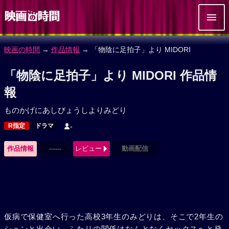
映画の時間
→
作品情報
→ 「物陰に足拍子」より MIDORI
「物陰に足拍子」より MIDORI 作品情
報
ものかげにあしびょうしよりみどり
R指定
ドラマ
-
作品情報
------
レビュー
動画配信
仮病で保健室へ行った高校3年生のみどりは、そこで2年生の
シュンと出会い、ふたりの関係はなんとなくセックスへと発