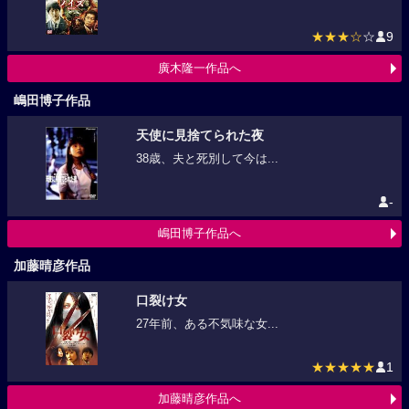
★★★☆
☆
9
廣木隆一作品へ
嶋田博子作品
天使に見捨てられた夜
38歳、夫と死別して今は...
-
嶋田博子作品へ
加藤晴彦作品
口裂け女
27年前、ある不気味な女...
★★★★★
1
加藤晴彦作品へ