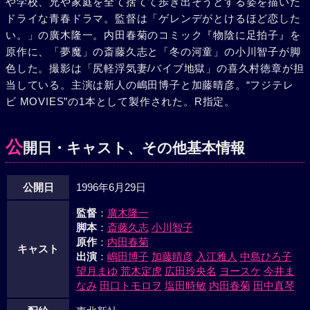
や学校、兄や家庭を全て捨てて歩き出そうとする姿を描いた
眠れる場所を探すために、夜明け近くに家を出ていった。
ドライな青春ドラマ。監督は「ゲレンデがとけるほど恋した
い。」の廣木隆一。内田春菊のコミック『物陰に足拍子』を
原作に、「夢魔」の斎藤久志と「冬の河童」の小川智子が脚
色した。撮影は「尻軽浮気妻/バイブ地獄」の喜久村徳章が担
当している。主演は新人の嶋田博子と加藤晴彦。“フジテレ
ビ MOVIES”の1本として製作された。R指定。
公
開日・キャスト、その他基本情報
公開日
1996年6月29日
監督
：
廣木隆一
脚本
：
斎藤久志
小川智子
原作
：
内田春菊
キャスト
出演
：
嶋田博子
加藤晴彦
入江雅人
中島ひろ子
望月まゆ
荒木定虎
広田玲央名
ヨースケ
今井ま
なみ
田口トモロヲ
塩田時敏
内田春菊
田中真琴