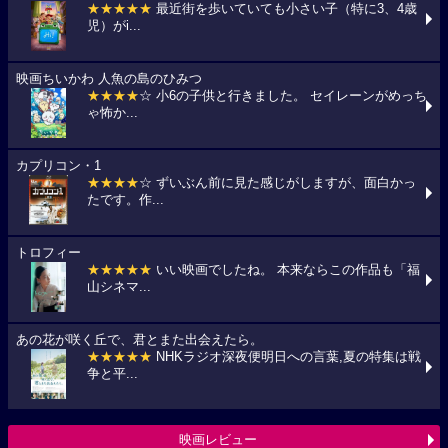
★★★★★
最近街を歩いていても小さい子（特に3、4歳
児）がi...
映画ちいかわ 人魚の島のひみつ
★★★★
☆ 小6の子供と行きました。 セイレーンがめっち
ゃ怖か...
カプリコン・1
★★★★
☆ ずいぶん前に見た感じがしますが、面白かっ
たです。作...
トロフィー
★★★★★
いい映画でしたね。 本来ならこの作品も「福
山シネマ...
あの花が咲く丘で、君とまた出会えたら。
★★★★★
NHKラジオ深夜便明日への言葉,夏の特集は戦
争と平...
映画レビュー