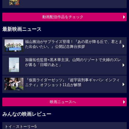
動画配信作品をチェック
最新映画ニュース
福山雅治がサプライズ登壇！『あの星が降る丘で、君とま
た出会いたい。』公開記念舞台挨拶
加藤拓也監督×黒木華主演。山間のリゾートで夫婦のズレ
が募る「日曜のあと」
『仮面ライダーゼッツ』『超宇宙刑事ギャバン インフィ
ニティ』オフショット11点が解禁
映画ニュースへ
みんなの映画レビュー
トイ・ストーリー5