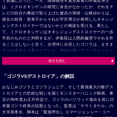
て会議に入った。一方、国際物理学賞受賞者の伊集院博士
は、ミクロオキシゲンの研究に余念がなかったが、それをテ
レビの自分の番組で取り上げた健吉の実姉・山根ゆかりは、
彼女の叔母・恵美子からそれが芹沢博士が発明したオキシジ
ェンデストロイヤーではないかとの相談を受ける。果たし
て、ミクロオキシゲンはオキシジェンデストロイヤーの一歩
手前のものだと判明するが、伊集院は人間的倫理でそれを作
ることはしないと言う。台湾沖に出現したゴジラは、ますま
すその体温を上昇させていた。健吉の調べでゴジラはメルト
ダウンを起こすのではないかという予測が立てられる。これ
続きを読む
をくい止めるには、オキシジェンデストロイヤーを使うしか
方法がない。ゆかりや恵美子の心配をよそに伊集院博士にオ
キシジェンデストロイヤーの開発を依頼する健吉。その頃、
「ゴジラVSデストロイア」の解説
水族館で魚が一瞬にして骨になってしまうという快事件が発
おなじみゴジラとゴジラジュニア、そして最強最大の敵デス
生した。原因は42年前に東京湾に沈んだオキシジェンデスト
トロイアとの壮絶な戦いを描くモンスターパニック映画。東
ロイヤーによって異常成育した微生物が、東京湾海底トンネ
宝の96年度お正月作品で、ゴジラのハリウッド進出を前に日
ル工事で地上に出現したことにあった。その微生物は急速に
本版ゴジラ終焉が話題となった。監督は「ヤマトタケル」の
巨大化し、ついに人間を襲うほどまで成長した。謎の生物が
大河原孝夫。脚本は「緊急呼出し エマージェンシー・コー
逃げ込んだ臨海副都心は地獄の様相を呈する。政府も自衛隊