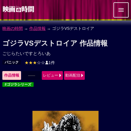
映画の時間
→
作品情報
→ ゴジラVSデストロイア
ゴジラVSデストロイア 作品情報
ごじらたいですとろいあ
パニック
★★★
☆☆
1件
作品情報
------
レビュー
動画配信
#ゴジラシリーズ