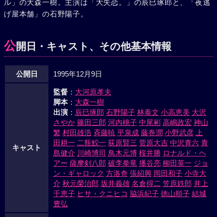
ル」の大森一樹。主演は「大失恋。」の辰巳琢郎と、「夜逃
を派遣して、デストロイアと名づけられたその怪獣を攻撃す
げ屋本舗」の石野陽子。
るが、全く歯が立たない。そこでGサミットは、デストロイ
アとゴジラを戦わせるために、未希と芽留のテレパシーを使
ってゴジラジュニアをデストロイアの囮にすることにした。
公
開日・キャスト、その他基本情報
ジュニアが来ればゴジラも後を追って来るはずだ。ジュニア
とデストロイアの壮絶なバトルが展開される。だが、デスト
公開日
1995年12月9日
ロイアはジュニアのエネルギーを吸ってパワーアップした。
そこへゴジラが現れ、一旦はデストロイアを倒したかにみえ
監督
：
大河原孝夫
たが、デストロイアは完全体へと変身し、さらに巨大化す
脚本
：
大森一樹
る。デストロイアはジュニアを倒し、ゴジラへと向かう。だ
出演
：
辰巳琢郎
石野陽子
林泰文
小高恵美
大沢
が、最強の敵と目されたデストロイアも、ジュニアを殺され
さやか
篠田三郎
河内桃子
中尾彬
高嶋政宏
神山
たゴジラの怒りには勝てなかった。デストロイアを倒したゴ
繁
村田雄浩
斉藤暁
平泉成
藤巻潤
小野武彦
上
田耕一
二瓶鮫一
荻原賢三
菅原大吉
中沢青六
青
ジラはジュニアの亡骸のそばに立つと、自衛隊の冷凍兵器攻
キャスト
島健介
川崎博司
鳥木元博
桜井勝
ロナルド・ヘ
撃も空しく、ついにメルトダウンを始める。それが人々を恐
アー
薩摩剣八郎
破李拳竜
播谷亮
柳田英一
ジョ
怖に陥れたゴジラの最期だった。しかし次の瞬間、もうもう
ン・ギャロック
方洛奇
張紹興
岡田和子
小寺大
と立つ蒸気の中にすっくと立ち上がるゴジラジュニアの姿が
介
秋元榮治郎
坂井義雄
名倉得二
笠原鉄郎
井上
あった。
千恵子
ヒサ・クニヒコ
脇浜紀子
徳山順子
結城
豊弘