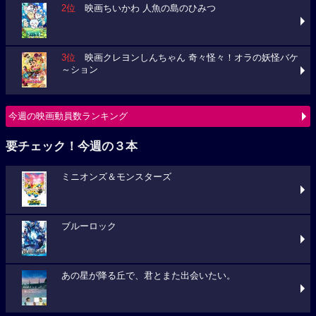
2位
映画ちいかわ 人魚の島のひみつ
3位
映画クレヨンしんちゃん 奇々怪々！オラの妖怪バケ
～ション
今週の映画動員数ランキング
要チェック！今週の３本
ミニオンズ＆モンスターズ
ブルーロック
あの星が降る丘で、君とまた出会いたい。