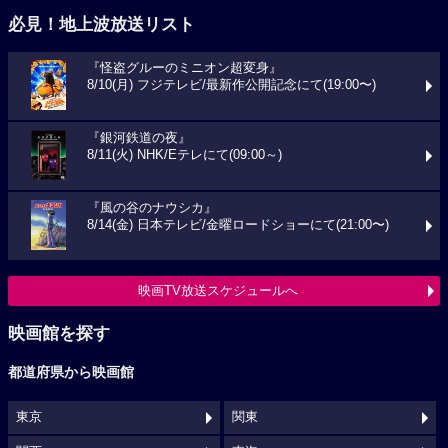
必見！地上波放送リスト
『怪盗グルーのミニオン超変身』
8/10(月) フジテレビ/最新作公開記念にて(19:00〜)
『銀河鉄道の夜』
8/11(火) NHK/Eテレにて(09:00～)
『風の谷のナウシカ』
8/14(金) 日本テレビ/金曜ロードショーにて(21:00〜)
映画TV放送スケジュールへ
映画館を探す
都道府県から映画館
東京
関東