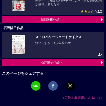
某県X市で起きた汚職事件により市長と議員数名
が辞職。新たな市...
★★☆
☆☆
2
辰巳琢郎作品へ
石野陽子作品
ストロベリーショートケイクス
泣いてすがった2年前の大...
-
石野陽子作品へ
このページをシェアする
（
広告を非表示にするには
）