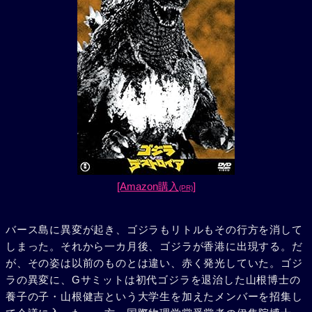
[Amazon購入
]
(PR)
バース島に異変が起き、ゴジラもリトルもその行方を消して
しまった。それから一カ月後、ゴジラが香港に出現する。だ
が、その姿は以前のものとは違い、赤く発光していた。ゴジ
ラの異変に、Gサミットは初代ゴジラを退治した山根博士の
養子の子・山根健吉という大学生を加えたメンバーを招集し