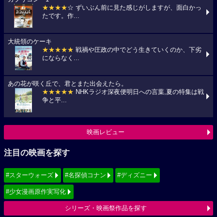
★★★★
☆ ずいぶん前に見た感じがしますが、面白かっ
たです。作...
大統領のケーキ
★★★★★
戦禍や圧政の中でどう生きていくのか、下劣
にならなく...
あの花が咲く丘で、君とまた出会えたら。
★★★★★
NHKラジオ深夜便明日への言葉,夏の特集は戦
争と平...
映画レビュー
注目の映画を探す
#スターウォーズ
#名探偵コナン
#ディズニー
#少女漫画原作実写化
シリーズ・映画祭作品を探す