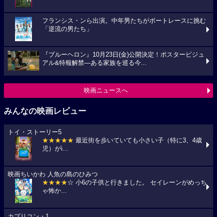
フランシス・ンら出演。中年男たちがボートレースに挑む
「逆流の男たち」
『ブルーヘロン』10月23日(金)公開決定！ポスタービジュ
アル&特報解禁―ある家族を巡る今...
映画ニュースへ
みんなの映画レビュー
トイ・ストーリー5
★★★★★
最近街を歩いていても小さい子（特に3、4歳
児）がi...
映画ちいかわ 人魚の島のひみつ
★★★★
☆ 小6の子供と行きました。 セイレーンがめっち
ゃ怖か...
カプリコン・1