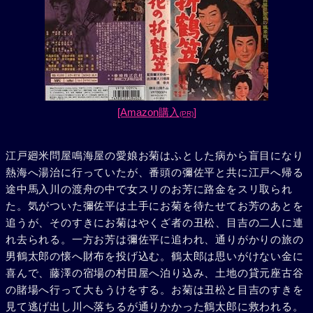
[Amazon購入
]
(PR)
江戸廻米問屋鳴海屋の愛娘お菊はふとした病から盲目になり
熱海へ湯治に行っていたが、番頭の彌佐平と共に江戸へ帰る
途中馬入川の渡舟の中で女スリのお芳に路金をスリ取られ
た。気がついた彌佐平は土手にお菊を待たせてお芳のあとを
追うが、そのすきにお菊はやくざ者の丑松、目吉の二人に連
れ去られる。一方お芳は彌佐平に追われ、通りがかりの旅の
男鶴太郎の懐へ財布を投げ込む。鶴太郎は思いがけない金に
喜んで、藤澤の宿場の村田屋へ泊り込み、土地の貸元座古谷
の賭場へ行って大もうけをする。お菊は丑松と目吉のすきを
見て逃げ出し川へ落ちるが通りかかった鶴太郎に救われる。