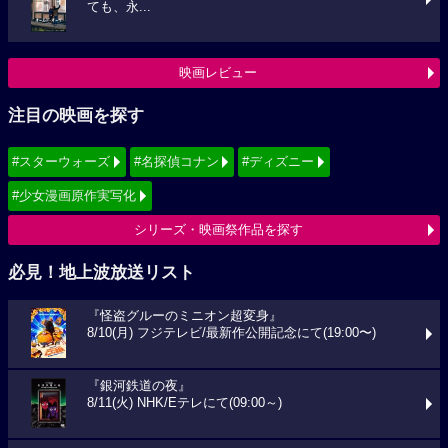
ても、永...
映画レビュー
注目の映画を探す
#スターウォーズ
#名探偵コナン
#ディズニー
#少女漫画原作実写化
シリーズ・映画祭作品を探す
必見！地上波放送リスト
『怪盗グルーのミニオン超変身』
8/10(月) フジテレビ/最新作公開記念にて(19:00〜)
『銀河鉄道の夜』
8/11(火) NHK/Eテレにて(09:00～)