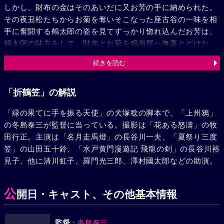
しかし、財布の金はそのあいだに又お芳の手に納められた。
その夜丑松たちからお菊を奪いそこなった座古谷の一味を相
手に奮闘する鶴太郎の姿を見てすっかり惚れ込んだお芳は、
鶴太郎の味方をして、財布とお菊を鳴海屋へ無事とどけた。
丑松は厚顔ましくお菊の恩人だと鳴海屋へゆすりに行くがお
続きを読む
芳に見破られ、あばれ出したところを鶴太郎にやっつけられ
る。鶴太郎は下へも置かぬ鳴海屋を逃げ出して再び母を訪ね
て水戸への旅に出るが、お芳もまたそのあとを追うのだっ
「折鶴笠」の解説
た。
「緑の果てに手を振る天使」の犬塚稔の脚本で、「上州鴉」
の冬島泰三が監督に当っている。撮影は「花ある怒濤」の牧
田行正。主演は「名月走馬燈」の長谷川一夫、「夏祭り三度
笠」の山田五十鈴、「水戸黄門漫遊記 飛龍の剣」の長谷川裕
見子、他に清川虹子、羅門光三郎、澤村國太郎などの助演。
公
開日・キャスト、その他基本情報
監督
：
冬島泰三