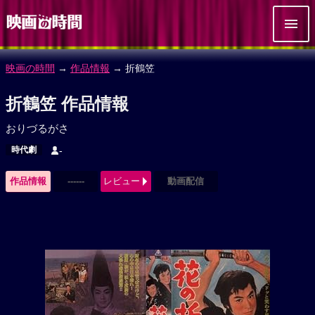
映画の時間
→
作品情報
→ 折鶴笠
折鶴笠 作品情報
おりづるがさ
時代劇
-
作品情報
------
レビュー
動画配信