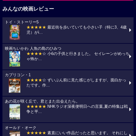
みんなの映画レビュー
トイ・ストーリー5
★★★★★
最近街を歩いていても小さい子（特に3、4歳
児）がi...
映画ちいかわ 人魚の島のひみつ
★★★★
☆ 小6の子供と行きました。 セイレーンがめっち
ゃ怖か...
カプリコン・1
★★★★
☆ ずいぶん前に見た感じがしますが、面白かっ
たです。作...
あの花が咲く丘で、君とまた出会えたら。
★★★★★
NHKラジオ深夜便明日への言葉,夏の特集は戦
争と平...
オールド・オーク
★★★★★
素直にいい作品だったと思います。 それにし