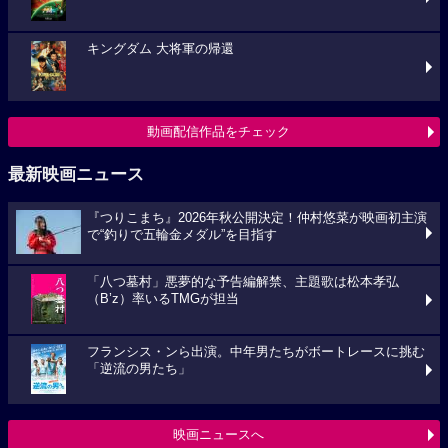
キングダム 大将軍の帰還
動画配信作品をチェック
最新映画ニュース
『つりこまち』2026年秋公開決定！仲村悠菜が映画初主演
で“釣りで五輪金メダル”を目指す
「八つ墓村」悪夢的な予告編解禁、主題歌は松本孝弘
（B’z）率いるTMGが担当
フランシス・ンら出演。中年男たちがボートレースに挑む
「逆流の男たち」
映画ニュースへ