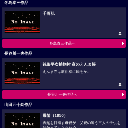
冬島泰三作品
千両肌
-
冬島泰三作品へ
長谷川一夫作品
銭形平次捕物控 夜のえんま帳
えんま寺は教祖様に願をか...
-
長谷川一夫作品へ
山田五十鈴作品
母情（1950）
再起を目指す母親が、父親の違う三人の子供を
預かってもらうため...