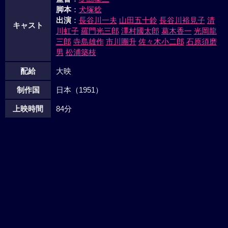
脚本
：
犬塚稔
出演
：
長谷川一夫
山田五十鈴
長谷川裕見子
清
キャスト
川虹子
羅門光三郎
澤村國太郎
葛木香一
光岡龍
三郎
寺島雄作
市川團升
佐々木小二郎
石原須磨
男
松浦築枝
配給
大映
制作国
日本（1951）
上映時間
84分