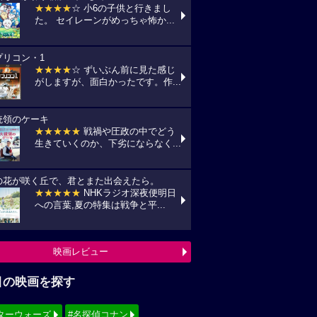
★★★★
☆ 小6の子供と行きまし
た。 セイレーンがめっちゃ怖か...
プリコン・1
★★★★
☆ ずいぶん前に見た感じ
がしますが、面白かったです。作...
統領のケーキ
★★★★★
戦禍や圧政の中でどう
生きていくのか、下劣にならなく...
の花が咲く丘で、君とまた出会えたら。
★★★★★
NHKラジオ深夜便明日
への言葉,夏の特集は戦争と平...
映画レビュー
目の映画を探す
ターウォーズ
#名探偵コナン