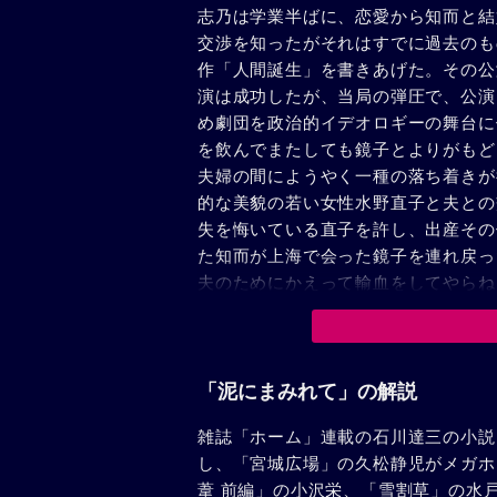
志乃は学業半ばに、恋愛から知而と結
交渉を知ったがそれはすでに過去のも
作「人間誕生」を書きあげた。その公
演は成功したが、当局の弾圧で、公演
め劇団を政治的イデオロギーの舞台に
を飲んでまたしても鏡子とよりがもど
夫婦の間にようやく一種の落ち着きが
的な美貌の若い女性水野直子と夫との
失を悔いている直子を許し、出産その
た知而が上海で会った鏡子を連れ戻っ
夫のためにかえって輸血をしてやらね
幸せを築くための苦節だった。園子は
を悟り、明るい心持ちで再び夫の待つ
「泥にまみれて」の解説
雑誌「ホーム」連載の石川達三の小説
し、「宮城広場」の久松静児がメガホ
葦 前編」の小沢栄、「雪割草」の水