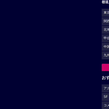
都道
東
関
北
甲
中
九
お
ア
SF
コ