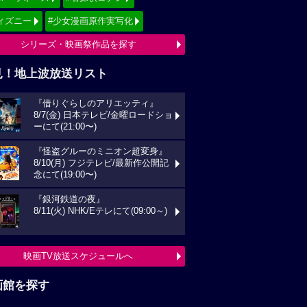
ィズニー
#少女漫画原作実写化
シリーズ・映画祭作品を探す
見！地上波放送リスト
『借りぐらしのアリエッティ』
8/7(金) 日本テレビ/金曜ロードショ
ーにて(21:00〜)
『怪盗グルーのミニオン超変身』
8/10(月) フジテレビ/最新作公開記
念にて(19:00〜)
『銀河鉄道の夜』
8/11(火) NHK/Eテレにて(09:00～)
映画TV放送スケジュールへ
画館を探す