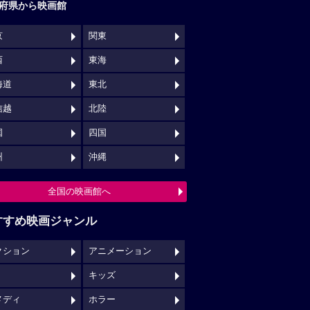
府県から映画館
京
関東
西
東海
海道
東北
信越
北陸
国
四国
州
沖縄
全国の映画館へ
すすめ映画ジャンル
クション
アニメーション
キッズ
メディ
ホラー