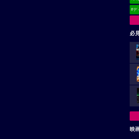
#デ
必
映