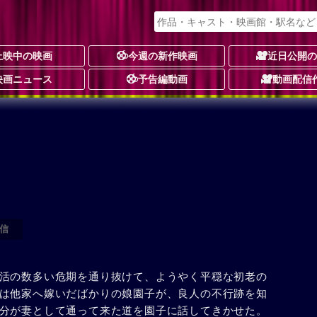
上映中の映画
今週の新作映画
近日公開
映画ニュース
予告編動画
動画配信
信
活の数多い危期を通り抜けて、ようやく平穏な初老の
は他家へ嫁いだばかりの娘園子が、良人の不行跡を知
分が妻として通って来た道を園子に話してきかせた。