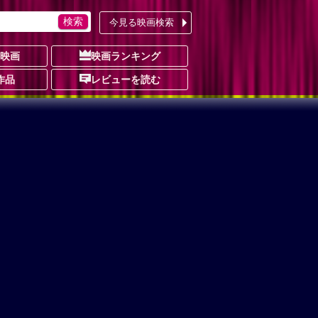
今見る映画検索
の映画
映画ランキング
作品
レビューを読む