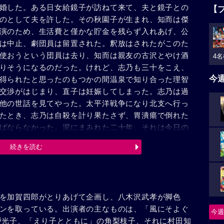
婚した。ある日女給鏡子が訪ねて来て、夫と鏡子との
【
のとして夫を許した。その秋園子が生まれ、知而は傑
演のため、生活費と僅かな貯金を残らず入れあげ、公
は中止、劇団員は留置された。釈放はされたがこのた
使おうという団員は去り、知而は親友の古沢とやけ酒
4名
りそうになるのだった。けれど、志乃も三十をこえ、
今
得られたと思ったのもつかの間温泉で知り合った理智
交渉がはじまり、直子は妊娠してしまった。志乃は過
他の世話を見てやった。太平洋戦争になり北支へ行っ
たとき、志乃は自殺を計り果たさず、胃潰瘍で倒れた
ばならなかった。泥にまみれた二十年、それは今日の
母の言葉に、夫への憎しみが愛するが故であったこと
続きを読む
家へ帰って行った。
を加賀四郎がとりあげて企画し、八木沢武孝が脚色
ンを取っている。出演者の主なものは、「風にそよぐ
今週
戸光子、「えり子とともに」の角梨枝子、それに村田知