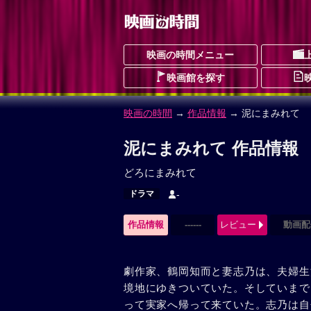
映画の時間メニュー
映画館を探す
映画の時間
→
作品情報
→ 泥にまみれて
泥にまみれて 作品情報
どろにまみれて
ドラマ
-
作品情報
------
レビュー
動画配
劇作家、鶴岡知而と妻志乃は、夫婦生
境地にゆきついていた。そしていまで
って実家へ帰って来ていた。志乃は自