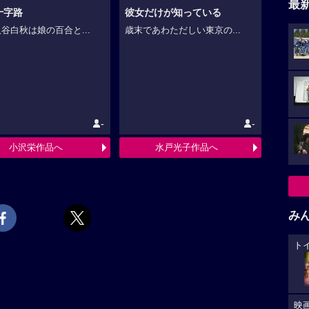
最
十字路
彼女だけが知っている
谷白秋は娘の百合と...
歳末であわただしい東京の...
-
-
小沢栄作品へ
水戸光子作品へ
み
ト
映