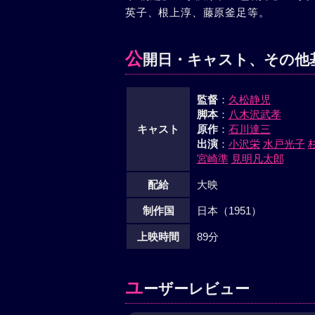
英子、根上淳、藤原釜足等。
公
開日・キャスト、その他
監督
：
久松静児
脚本
：
八木沢武孝
キャスト
原作
：
石川達三
出演
：
小沢栄
水戸光子
宮崎準
見明凡太郎
配給
大映
制作国
日本（1951）
上映時間
89分
ユ
ーザーレビュー