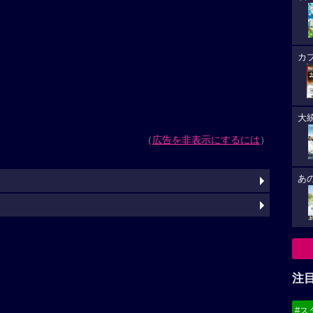
カ
大
（
広告を非表示にするには
）
あ
注
#ス