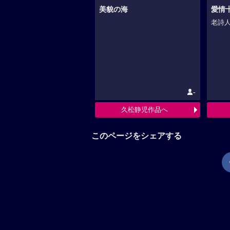
美貌の海
愛情
老詩人
-
久松静児作品へ
このページをシェアする