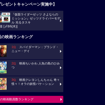
プレゼントキャンペーン実施中】
『仮面ライダーゼッツ さよならの
ミッション』ゼッツドライバーモデ
ル 光るタスキ
様 [〆8/6(木)]
週の映画ランキング
1位
スパイダーマン：ブランド・
ニュー・デイ
2位
映画ちいかわ 人魚の島のひみ
つ
3位
映画クレヨンしんちゃん 奇々
怪々！オラの妖怪バケ～ション
の映画動員数ランキング