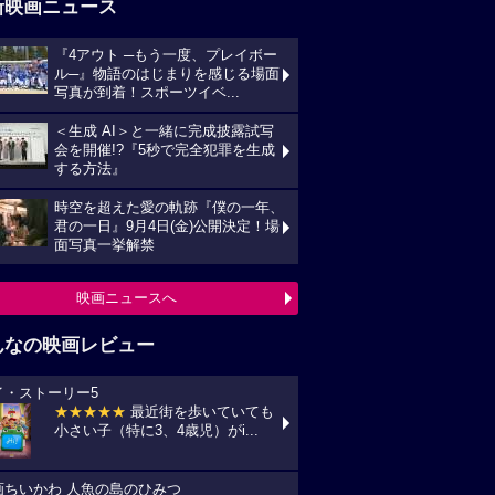
新映画ニュース
『4アウト ─もう一度、プレイボー
ル─』物語のはじまりを感じる場面
写真が到着！スポーツイベ...
＜生成 AI＞と一緒に完成披露試写
会を開催!?『5秒で完全犯罪を生成
する方法』
時空を超えた愛の軌跡『僕の一年、
君の一日』9月4日(金)公開決定！場
面写真一挙解禁
映画ニュースへ
んなの映画レビュー
イ・ストーリー5
★★★★★
最近街を歩いていても
小さい子（特に3、4歳児）がi...
画ちいかわ 人魚の島のひみつ