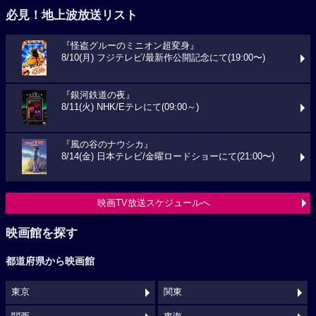
必見！地上波放送リスト
『怪盗グルーのミニオン超変身』
8/10(月) フジテレビ/最新作公開記念にて(19:00〜)
『銀河鉄道の夜』
8/11(火) NHK/Eテレにて(09:00～)
『風の谷のナウシカ』
8/14(金) 日本テレビ/金曜ロードショーにて(21:00〜)
映画TV放送スケジュールへ
映画館を探す
都道府県から映画館
東京
関東