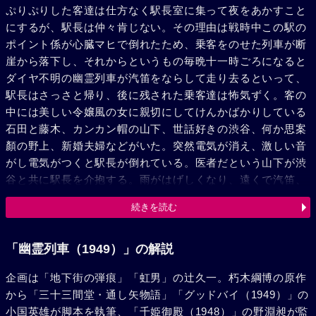
ぷりぷりした客達は仕方なく駅長室に集って夜をあかすこと
にするが、駅長は仲々肯じない。その理由は戦時中この駅の
ポイント係が心臓マヒで倒れたため、乗客をのせた列車が断
崖から落下し、それからというもの毎晩十一時ごろになると
ダイヤ不明の幽霊列車が汽笛をならして走り去るといって、
駅長はさっさと帰り、後に残された乗客達は怖気ずく。客の
中には美しい令嬢風の女に親切にしてけんかばかりしている
石田と藤木、カンカン帽の山下、世話好きの渋谷、何か思案
顏の野上、新婚夫婦などがいた。突然電気が消え、激しい音
がし電気がつくと駅長が倒れている。医者だという山下が渋
谷と共に駅長を介抱する。雨がはげしくなり、遠くで汽笛、
シグナルが聞える。部屋の中には不安な空気が流れている
続きを読む
時、戸外に変なかっ好をし踊り回る狂女がやみの中に浮び出
た。運転手の大川が飛び出してなだめたが、女の顏を見た野
上は近附き、彼女が昔知合いだった踊り子京子であり、狂い
「幽霊列車（1949）」の解説
は大川とぐるになった狂言だった事を見抜く。彼は妹が大川
企画は「地下街の弾痕」「虹男」の辻久一。朽木綱博の原作
のために傷つけられ自殺したので、復しゅうに来たのだった
から「三十三間堂・通し矢物語」「グッドバイ（1949）」の
が、その大川も逃げかくれているすきに胸をぐさりとやられ
小国英雄が脚本を執筆、「千姫御殿（1948）」の野淵昶が監
た。犯行を否定する野上に、渋谷は自分が刑事だと名のり彼