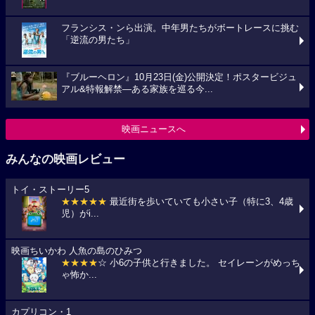
フランシス・ンら出演。中年男たちがボートレースに挑む
「逆流の男たち」
『ブルーヘロン』10月23日(金)公開決定！ポスタービジュ
アル&特報解禁―ある家族を巡る今...
映画ニュースへ
みんなの映画レビュー
トイ・ストーリー5
★★★★★
最近街を歩いていても小さい子（特に3、4歳
児）がi...
映画ちいかわ 人魚の島のひみつ
★★★★
☆ 小6の子供と行きました。 セイレーンがめっち
ゃ怖か...
カプリコン・1