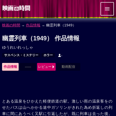
映画の時間
→
作品情報
→ 幽霊列車（1949）
幽霊列車（1949） 作品情報
ゆうれいれっしゃ
サスペンス・ミステリー
ホラー
-
作品情報
------
レビュー
動画配信
とある温泉をひかえた軽便鉄道の駅。激しい雨の温泉客をの
せたバスは山へかかる途中ガソリンがきれた為め折返しの列
車に間にあうべく又駅に引返したが、既に列車は去った後。