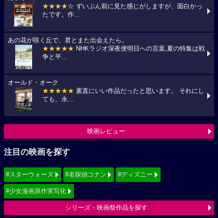
★★★★
☆ ずいぶん前に見た感じがしますが、面白かっ
たです。作...
あの花が咲く丘で、君とまた出会えたら。
★★★★★
NHKラジオ深夜便明日への言葉,夏の特集は戦
争と平...
オールド・オーク
★★★★★
素直にいい作品だったと思います。 それにし
ても、永...
映画レビュー
注目の映画を探す
#スターウォーズ
#名探偵コナン
#ディズニー
#少女漫画原作実写化
シリーズ・映画祭作品を探す