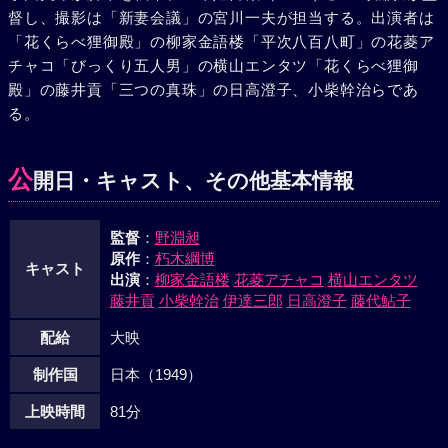
督し、撮影は「新妻会議」の宮川一夫が担当する。出演者は
女に手錠をかけ、幽霊列車などはまっかのうそでこの先にあ
「花くらべ狸御殿」の柳家金語楼「平次八百八町」の花菱ア
る軍需工場の隠匿物質を運び出す上の狂言で、駅長はその一
チャコ「びっくり五人男」の横山エンタツ「花くらべ狸御
味だった事、バスの故障は彼が大川をおどかして仕くんだ芝
殿」の藤井貢「三つの真珠」の日高澄子、小柴幹治らであ
居だった事を述べた。丁度その時列車が近くに見え出し、息
る。
を取りもどした駅長は渋谷の強制で列車を停止させるが、次
の一瞬彼はすばやくも運転台に飛びのり、運転士をピストル
でおどかし自分で列車を動かし始めた。事の成行に気づいた
公
開日・キャスト、その他基本情報
野上は動く汽車に飛び乗った。必死に運転する渋谷の背後に
現われたのは、カンカン帽をかむりおどけた山下だった。驚
監督
：
野淵昶
いた渋谷はピストルを発射するが、山下は防弾チョッキをき
原作
：
朽木綱博
ているので仲々死なない。その内野上の救援でニセ刑事の渋
キャスト
出演
：
柳家金語楼
花菱アチャコ
横山エンタツ
谷をとらえた。駅であわてふためいている石田と藤木は土地
藤井貢
小柴幹治
伊達三郎
日高澄子
藤代鮎子
の探てい山下の部下だった。大川を殺したのも渋谷で、藤木
達が盛んに親切にしたお嬢さんは実は彼の情婦だったのでが
配給
大映
っかり。間もなく列車が入って来た。犯人は警察の手に渡さ
制作国
日本（1949）
れ、今は幸福そうな野上と京子、そして新婚の夫がバスの車
掌圭子と昔関係があったのを知った若妻もまた新しい結婚に
上映時間
81分
再出発。駅にたむろした乗客たちも不安の夜が明けそれぞれ