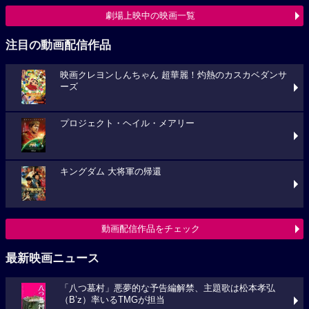
劇場上映中の映画一覧
注目の動画配信作品
映画クレヨンしんちゃん 超華麗！灼熱のカスカベダンサ
ーズ
プロジェクト・ヘイル・メアリー
キングダム 大将軍の帰還
動画配信作品をチェック
最新映画ニュース
「八つ墓村」悪夢的な予告編解禁、主題歌は松本孝弘
（B’z）率いるTMGが担当