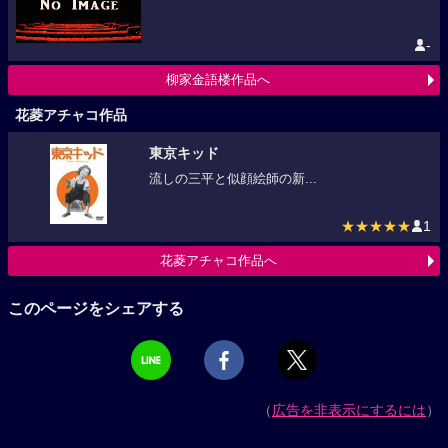
-
柳家金語楼作品へ
花菱アチャコ作品
東京キッド
流しの三平と似顔絵師の新...
★★★★★
1
花菱アチャコ作品へ
このページをシェアする
（
広告を非表示にするには
）