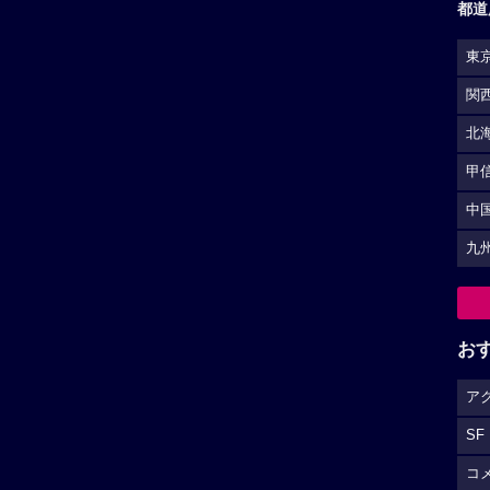
都道
東
関
北
甲
中
九
お
ア
SF
コ