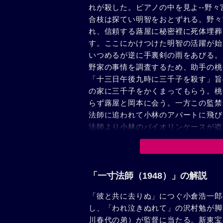
れが殺した。ピアノの中を見よ--野
合枝は探てい明智をおとずれる。野々
れ、信頼する蕗屋に秘密裡に死体埋葬
す。ここにかけつけた明智の活躍が始
いつめるが逆に手裏剣の雨をあびる。
野家の事情を調査するため、助手の桃
「十三日午後九時に三千子を殺す」旨
の家に三千子をかくまってもらう。桃
らず蕗屋と岡本に会う。一方この監禁
法師に追われて小林のアパートに飛び
法師より小林のバイオリンケースが盗
スが落ち、巷間の話題をさらう。明智
から犯人は小林と報じる。小林は変装
子は小林の犯行を知り、戸外に走り去
は加代子の部屋に休ませ、刻々迫る午
「一寸法師（1948）」の解説
をかけ、明智は蕗屋宅に走る。岡本は
「彼と共に去りぬ」につぐ小倉浩一郎
なる。本物の岡本医師は縛られ、蕗屋
し、「われ泣きぬれて」の沢村勉が脚
山野宅にしのび込んだ一寸法師は三千
川春代の弟）が監督に当たる。新東宝