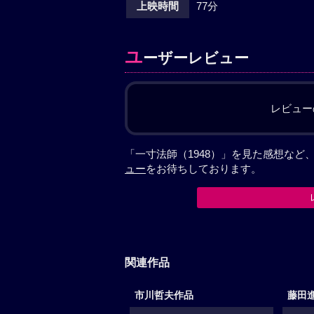
上映時間
77分
ユ
ーザーレビュー
レビュー
「一寸法師（1948）」を見た感想な
ュー
をお待ちしております。
関連作品
市川哲夫作品
藤田