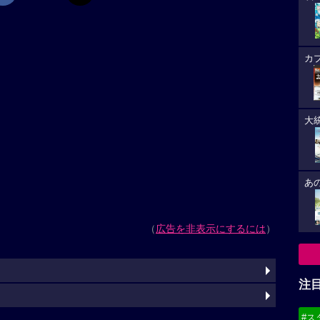
カ
大
あ
（
広告を非表示にするには
）
注
#ス