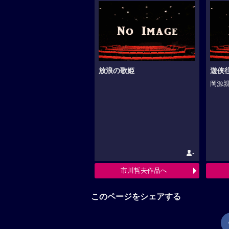
放浪の歌姫
遊侠
岡源親
-
市川哲夫作品へ
このページをシェアする