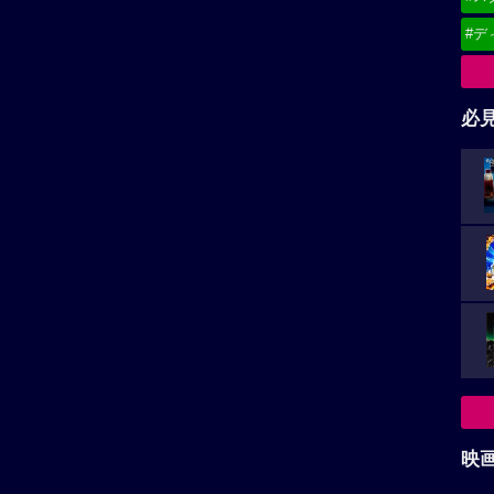
#デ
必
映