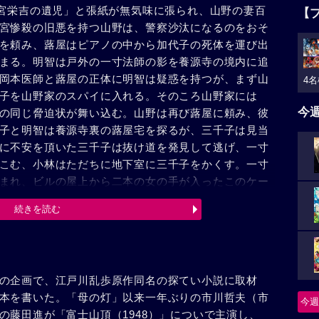
々宮栄吉の遺児」と張紙が無気味に張られ、山野の妻百
【
宮惨殺の旧悪を持つ山野は、警察沙汰になるのをおそ
を頼み、蕗屋はピアノの中から加代子の死体を運び出
まる。明智は戸外の一寸法師の影を養源寺の境内に追
岡本医師と蕗屋の正体に明智は疑惑を持つが、まず山
4名
子を山野家のスパイに入れる。そのころ山野家には
今
の同じ脅迫状が舞い込む。山野は再び蕗屋に頼み、彼
子と明智は養源寺裏の蕗屋宅を探るが、三千子は見当
に不安を頂いた三千子は抜け道を発見して逃げ、一寸
こむ、小林はただちに地下室に三千子をかくす。一寸
まれ、ビルの屋上から二本の女の手が入ったこのケー
はこの手を加代子のものと断じ、新聞はケースの署名
続きを読む
して三千子のため食糧をあつめ、包紙の新聞から三千
る、警察の保護をうけ自宅に帰った、三千子を、明智
後九時を待つ。一方桃子は蕗屋を追って出先から電話
二人にピストルをつきつけ白髪をむしりとって蕗屋と
の企画で、江戸川乱歩原作同名の探てい小説に取材
宅は野々宮が岡本と二役を演じたのだ。九時きっかり
本を書いた。「母の灯」以来一年ぶりの市川哲夫（市
子に化けた婦人警察官に捕縛された。
今週
の藤田進が「富士山頂（1948）」についで主演し、