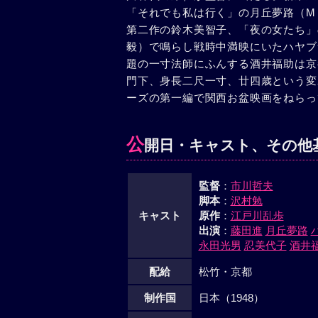
「それでも私は行く」の月丘夢路（M・
第二作の鈴木美智子、「夜の女たち」
毅）で鳴らし戦時中満映にいたハヤブ
題の一寸法師にふんする酒井福助は京
門下、身長二尺一寸、廿四歳という変
ーズの第一編で関西お盆映画をねらっ
公
開日・キャスト、その他
監督
：
市川哲夫
脚本
：
沢村勉
キャスト
原作
：
江戸川乱歩
出演
：
藤田進
月丘夢路
永田光男
忍美代子
酒井
配給
松竹・京都
制作国
日本（1948）