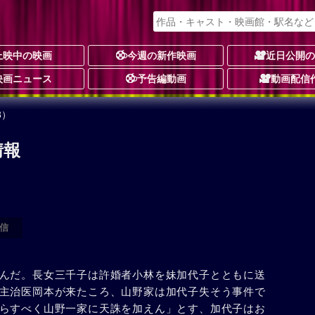
上映中の映画
今週の新作映画
近日公開
映画ニュース
予告編動画
動画配信
8）
情報
信
んだ。長女三千子は許婚者小林を妹加代子とともに送
主治医岡本が来たころ、山野家は加代子失そう事件で
らすべく山野一家に天誅を加えん」とす、加代子はお