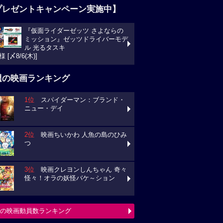
プレゼントキャンペーン実施中】
『仮面ライダーゼッツ さよならの
ミッション』ゼッツドライバーモデ
ル 光るタスキ
様 [〆8/6(木)]
週の映画ランキング
1位
スパイダーマン：ブランド・
ニュー・デイ
2位
映画ちいかわ 人魚の島のひみ
つ
3位
映画クレヨンしんちゃん 奇々
怪々！オラの妖怪バケ～ション
の映画動員数ランキング