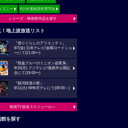
ィズニー
#少女漫画原作実写化
シリーズ・映画祭作品を探す
見！地上波放送リスト
『借りぐらしのアリエッティ』
8/7(金) 日本テレビ/金曜ロードショ
ーにて(21:00〜)
『怪盗グルーのミニオン超変身』
8/10(月) フジテレビ/最新作公開記
念にて(19:00〜)
『銀河鉄道の夜』
8/11(火) NHK/Eテレにて(09:00～)
映画TV放送スケジュールへ
画館を探す