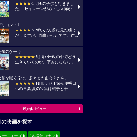
★★★★
☆ 小6の子供と行きまし
た。 セイレーンがめっちゃ怖か...
プリコン・1
★★★★
☆ ずいぶん前に見た感じ
がしますが、面白かったです。作...
統領のケーキ
★★★★★
戦禍や圧政の中でどう
生きていくのか、下劣にならなく...
の花が咲く丘で、君とまた出会えたら。
★★★★★
NHKラジオ深夜便明日
への言葉,夏の特集は戦争と平...
映画レビュー
目の映画を探す
ターウォーズ
#名探偵コナン