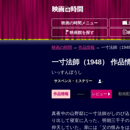
映画の時間メニュー
映画館を探す
映画の時間
→
作品情報
→ 一寸法師（194
一寸法師（1948） 作品
いっすんぼうし
サスペンス・ミステリー
-
作品情報
------
レビュー
動画配
真夜中の山野邸に一寸法師がしのび込
り出して寝室に入った。明朝三千子の
仰天していた。扉には「父の恨みをは