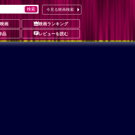
今見る映画検索
の映画
映画ランキング
作品
レビューを読む