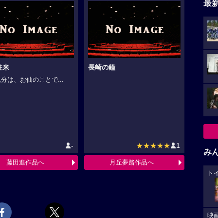
最
往来
長崎の鐘
分は、お仙のことで...
-
★★★★★
1
み
藤田進作品へ
月丘夢路作品へ
ト
映