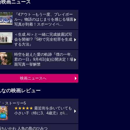
新映画ニュース
『4アウト ─もう一度、プレイボー
ル─』物語のはじまりを感じる場面
写真が到着！スポーツイベ...
＜生成 AI＞と一緒に完成披露試写
会を開催!?『5秒で完全犯罪を生成
する方法』
時空を超えた愛の軌跡『僕の一年、
君の一日』9月4日(金)公開決定！場
面写真一挙解禁
映画ニュースへ
んなの映画レビュー
イ・ストーリー5
★★★★★
最近街を歩いていても
小さい子（特に3、4歳児）がi...
画ちいかわ 人魚の島のひみつ