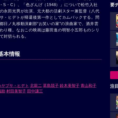
S・C）、「色ざんげ（1948）」についで松竹入社
要
の永田光男が出演、元大都の活劇スター兼監督（八代
サ・ヒデトが帰還後第一作としてカムバックする。問
都日ノ丸移動演劇部“お笑いの家”の浪曲家で、酒井雲
わり種。なおこの映画は藤田進の明智小五郎ものシリ
て封切られる。
基本情報
ハヤブサ・ヒデト
北龍二
草島競子
鈴木美智子
青山和子
注
福助
村田美智子
田中謙三