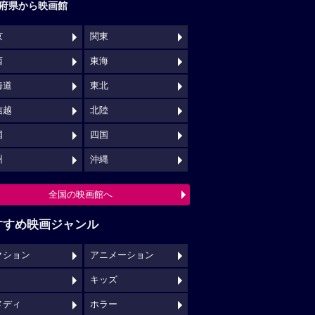
府県から映画館
京
関東
西
東海
海道
東北
信越
北陸
国
四国
州
沖縄
全国の映画館へ
すすめ映画ジャンル
クション
アニメーション
キッズ
メディ
ホラー