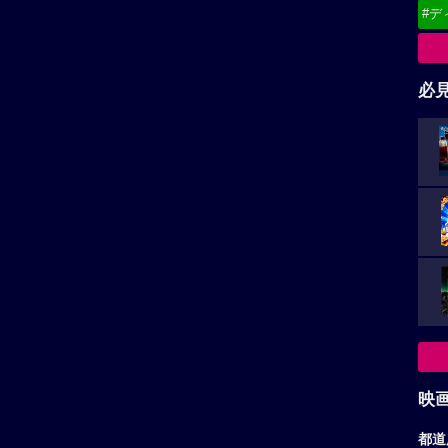
#デ
必
映
都道