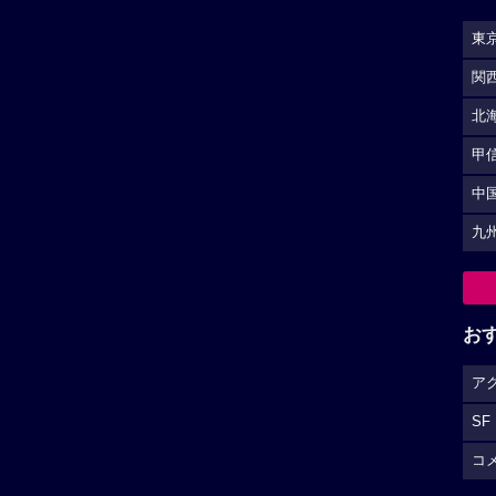
東
関
北
甲
中
九
お
ア
SF
コ