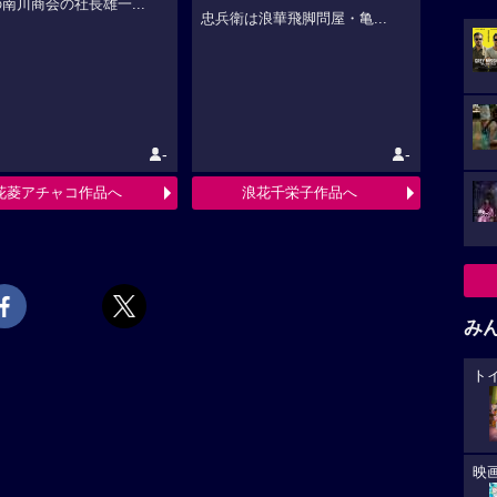
南川商会の社長雄一...
忠兵衛は浪華飛脚問屋・亀...
-
-
花菱アチャコ作品へ
浪花千栄子作品へ
み
ト
映