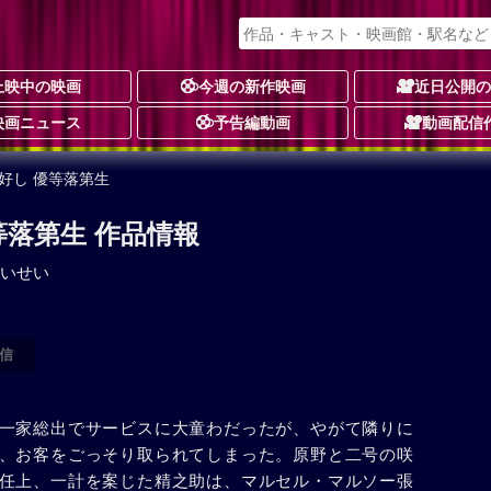
上映中の映画
今週の新作映画
近日公開
映画ニュース
予告編動画
動画配信
好し 優等落第生
等落第生 作品情報
いせい
信
一家総出でサービスに大童わだったが、やがて隣りに
、お客をごっそり取られてしまった。原野と二号の咲
任上、一計を案じた精之助は、マルセル・マルソー張