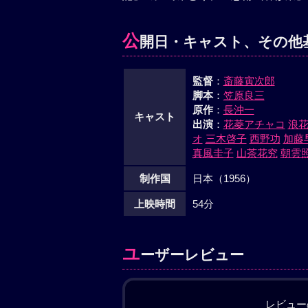
公
開日・キャスト、その他
監督
：
斎藤寅次郎
脚本
：
笠原良三
原作
：
長沖一
キャスト
出演
：
花菱アチャコ
浪
オ
三木啓子
西野功
加藤
真風圭子
山茶花究
朝雲
制作国
日本（1956）
上映時間
54分
ユ
ーザーレビュー
レビュー