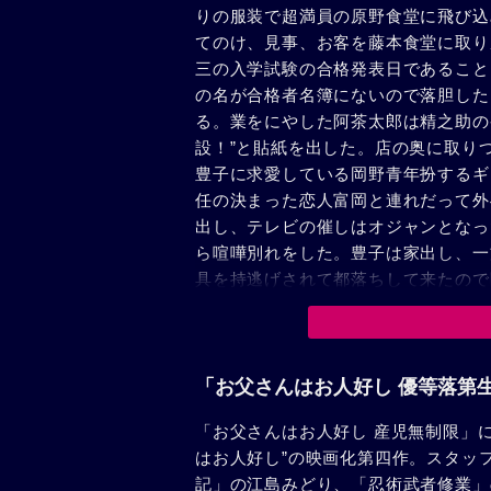
りの服装で超満員の原野食堂に飛び込
てのけ、見事、お客を藤本食堂に取り
三の入学試験の合格発表日であること
の名が合格者名簿にないので落胆した
る。業をにやした阿茶太郎は精之助の
設！”と貼紙を出した。店の奥に取り
豊子に求愛している岡野青年扮するギ
任の決まった恋人富岡と連れだって外
出し、テレビの催しはオジャンとなっ
ら喧嘩別れをした。豊子は家出し、一
具を持逃げされて都落ちして来たので
PTA総会用の弁当で中毒事件が起り
た。又、浜三のガールフレンド美恵子
受験料を取っておいたことも判明した
果、改めて新婚旅行に出かけることに
「お父さんはお人好し 優等落第
「お父さんはお人好し 産児無制限」
はお人好し”の映画化第四作。スタッ
記」の江島みどり、「忍術武者修業」