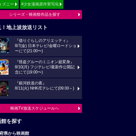
ィズニー
#少女漫画原作実写化
シリーズ・映画祭作品を探す
見！地上波放送リスト
『借りぐらしのアリエッティ』
8/7(金) 日本テレビ/金曜ロードショ
ーにて(21:00〜)
『怪盗グルーのミニオン超変身』
8/10(月) フジテレビ/最新作公開記
念にて(19:00〜)
『銀河鉄道の夜』
8/11(火) NHK/Eテレにて(09:00～)
映画TV放送スケジュールへ
画館を探す
府県から映画館