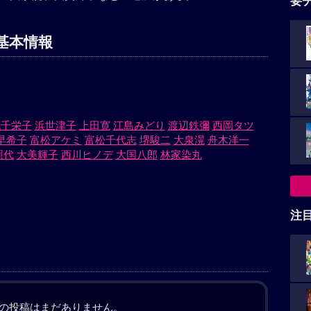
要
基本情報
花千栄子
浜世津子
上田寛
江島みどり
渡辺鉄彌
西岡タツ
早希子
富松アケミ
富松千代志
堺駿二
大泉滉
舟木洋一
照代
大美輝子
西川ヒノデ
大国八郎
林家染丸
注
の投稿はまだありません。