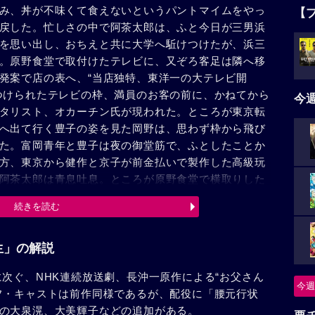
み、丼が不味くて食えないというパントマイムをやっ
【
戻した。忙しさの中で阿茶太郎は、ふと今日が三男浜
を思い出し、おちえと共に大学へ駈けつけたが、浜三
。原野食堂で取付けたテレビに、又ぞろ客足は隣へ移
発案で店の表へ、“当店独特、東洋一の大テレビ開
つけられたテレビの枠、満員のお客の前に、かねてから
今
タリスト、オカーチン氏が現われた。ところが東京転
へ出て行く豊子の姿を見た岡野は、思わず枠から飛び
た。富岡青年と豊子は夜の御堂筋で、ふとしたことか
方、東京から健作と京子が前金払いで製作した高級玩
阿茶太郎は青息吐息。ところが原野食堂で横取りした
、お詑びに配った人形から玩具持逃げ犯人は原野と判っ
続きを読む
の説明で、父の苦労を察した浜三が大学を受験せず、
。豊子と富岡は結ばれ、阿茶太郎夫婦は子供会議の結
なった。
生」の解説
に次ぐ、NHK連続放送劇、長沖一原作による“お父さん
今週
フ・キャストは前作同様であるが、配役に「腰元行状
の大泉滉、大美輝子などの追加がある。