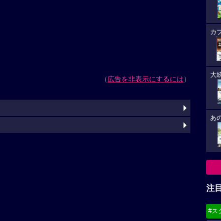
カ
大
（
広告を非表示にするには
）
あ
注
#ス