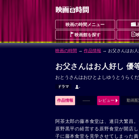
映画の時間メニュー
映画館を探す
映画の時間
→
作品情報
→ お父さんはお人
お父さんはお人好し 優
おとうさんはおひとよしゆうとうらくだ
ドラマ
-
作品情報
------
レビュー
動画配
阿茶太郎の藤本食堂は、連日大繁昌。
原野黒平の経営する原野食堂が開店し
子に藤本食堂を見学させてしまった責