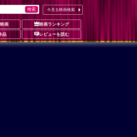
今見る映画検索
の映画
映画ランキング
作品
レビューを読む