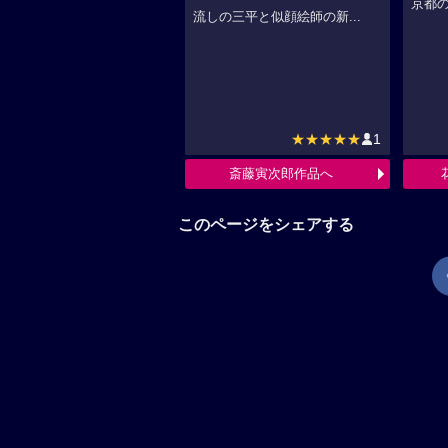
京都の
流しの三平と似顔絵師の新...
★★★★★
1
斎藤寅次郎作品へ
このページをシェアする