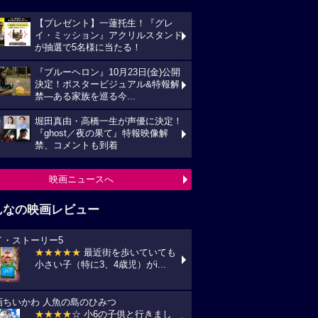
【プレゼント】一蓮托生！『グレ
イ・ミッション』アクリルスタンド
が抽選で5名様に当たる！
『ブルーヘロン』10月23日(金)公開
決定！ポスタービジュアル&特報解
禁―ある家族を巡る今...
堀田真由・高橋一生が声優に決定！
『ghost／夜の果て』特報映像解
禁、コメントも到着
映画ニュースへ
んなの映画レビュー
イ・ストーリー5
★★★★★
最近街を歩いていても
小さい子（特に3、4歳児）がi...
画ちいかわ 人魚の島のひみつ
★★★★
☆ 小6の子供と行きまし