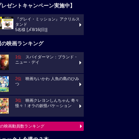
プレゼントキャンペーン実施中】
『グレイ・ミッション』アクリルス
タンド
5名様 [〆8/16(日)]
週の映画ランキング
1位
スパイダーマン：ブランド・
ニュー・デイ
2位
映画ちいかわ 人魚の島のひみ
つ
3位
映画クレヨンしんちゃん 奇々
怪々！オラの妖怪バケ～ション
の映画動員数ランキング