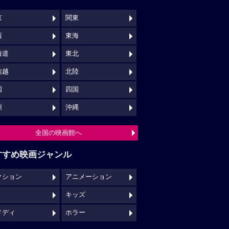
京
関東
西
東海
海道
東北
信越
北陸
国
四国
州
沖縄
全国の映画館へ
すすめ映画ジャンル
クション
アニメーション
キッズ
メディ
ホラー