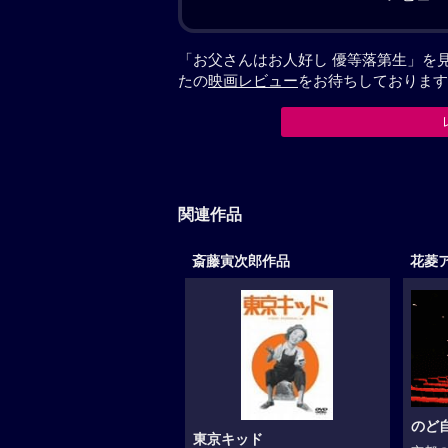
「お父さんはお人好し 優等落第生」を
たの
映画レビュー
をお待ちしております
関連作品
斎藤寅次郎作品
花菱
のど
東京キッド