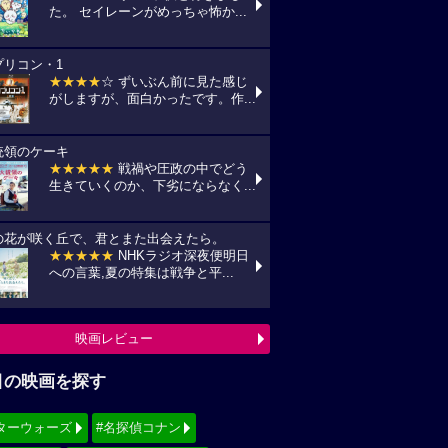
た。 セイレーンがめっちゃ怖か...
プリコン・1
★★★★
☆ ずいぶん前に見た感じ
がしますが、面白かったです。作...
統領のケーキ
★★★★★
戦禍や圧政の中でどう
生きていくのか、下劣にならなく...
の花が咲く丘で、君とまた出会えたら。
★★★★★
NHKラジオ深夜便明日
への言葉,夏の特集は戦争と平...
映画レビュー
目の映画を探す
ターウォーズ
#名探偵コナン