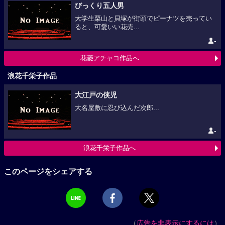
びっくり五人男
大学生栗山と貝塚が街頭でピーナツを売ってい
ると、可愛いい花売...
-
花菱アチャコ作品へ
浪花千栄子作品
大江戸の侠児
大名屋敷に忍び込んだ次郎...
-
浪花千栄子作品へ
このページをシェアする
（
広告を非表示にするには
）