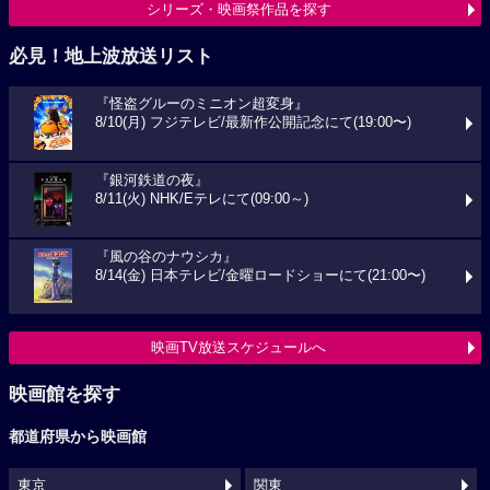
シリーズ・映画祭作品を探す
必見！地上波放送リスト
『怪盗グルーのミニオン超変身』
8/10(月) フジテレビ/最新作公開記念にて(19:00〜)
『銀河鉄道の夜』
8/11(火) NHK/Eテレにて(09:00～)
『風の谷のナウシカ』
8/14(金) 日本テレビ/金曜ロードショーにて(21:00〜)
映画TV放送スケジュールへ
映画館を探す
都道府県から映画館
東京
関東