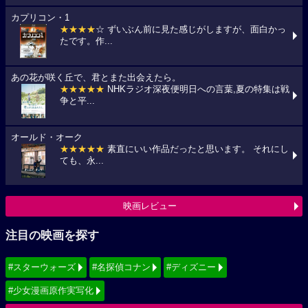
カプリコン・1
★★★★
☆ ずいぶん前に見た感じがしますが、面白かっ
たです。作...
あの花が咲く丘で、君とまた出会えたら。
★★★★★
NHKラジオ深夜便明日への言葉,夏の特集は戦
争と平...
オールド・オーク
★★★★★
素直にいい作品だったと思います。 それにし
ても、永...
映画レビュー
注目の映画を探す
#スターウォーズ
#名探偵コナン
#ディズニー
#少女漫画原作実写化