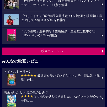
『仮面ライダーゼッツ』『超宇宙刑事ギャバン インフィ
ニティ』オフショット11点が解禁
『つりこまち』2026年秋公開決定！仲村悠菜が映画初主演
で“釣りで五輪金メダル”を目指す
「八つ墓村」悪夢的な予告編解禁、主題歌は松本孝弘
（B’z）率いるTMGが担当
映画ニュースへ
みんなの映画レビュー
トイ・ストーリー5
★★★★★
最近街を歩いていても小さい子（特に3、4歳
児）がi...
映画ちいかわ 人魚の島のひみつ
★★★★
☆ 小6の子供と行きました。 セイレーンがめっち
ゃ怖か...