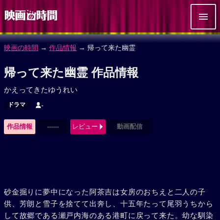
映画の時間
→
作品情報
→ 帰って来た幽霊
帰って来た幽霊 作品情報
かえってきたゆうれい
ドラマ
-
作品情報
------
レビュー
動画配信
砂金掘りに夢中になった阿茶吉は女房のおちえと二人の子
供、芳朗と雪子を捨てて出奔し、十五年たって尾羽うちから
して故郷である瀬戸内海のある港町に戻って来た。幼な馴染