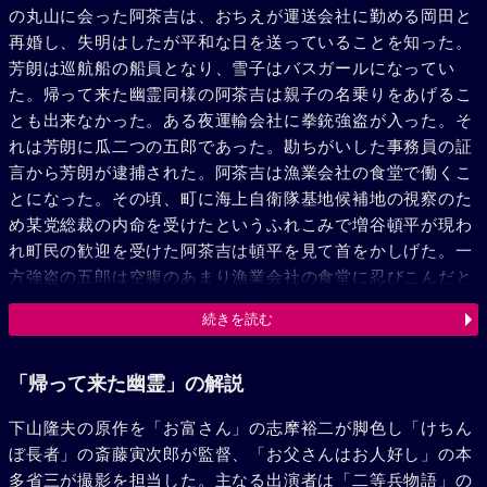
の丸山に会った阿茶吉は、おちえが運送会社に勤める岡田と
再婚し、失明はしたが平和な日を送っていることを知った。
芳朗は巡航船の船員となり、雪子はバスガールになってい
た。帰って来た幽霊同様の阿茶吉は親子の名乗りをあげるこ
とも出来なかった。ある夜運輸会社に拳銃強盗が入った。そ
れは芳朗に瓜二つの五郎であった。勘ちがいした事務員の証
言から芳朗が逮捕された。阿茶吉は漁業会社の食堂で働くこ
とになった。その頃、町に海上自衛隊基地候補地の視察のた
め某党総裁の内命を受けたというふれこみで増谷頓平が現わ
れ町民の歓迎を受けた阿茶吉は頓平を見て首をかしげた。一
方強盗の五郎は空腹のあまり漁業会社の食堂に忍びこんだと
ころを阿茶吉に捕えられた。阿茶吉にさとされた五郎は自首
続きを読む
した。芳朗は釈放された。阿茶吉は雪子が結婚するときいて
丸山の名前で花嫁衣裳を贈った。町の祭礼の日、阿茶吉は偶
然おちえにあった。おちえも見えぬ目にそれを感じた。しか
「帰って来た幽霊」の解説
し二人は言葉を交さず別れた。ついで阿茶吉は町の料亭で町
下山隆夫の原作を「お富さん」の志摩裕二が脚色し「けちん
長等を相手に怪気焔をあげている頓平の前に現われ、彼の素
ぼ長者」の斎藤寅次郎が監督、「お父さんはお人好し」の本
性をあばいた。頓平は阿茶吉の放浪時代知りあった大ペテン
多省三が撮影を担当した。主なる出演者は「二等兵物語」の
師であった。雪子は結婚し、芳朗の運転する船で新婚旅行に