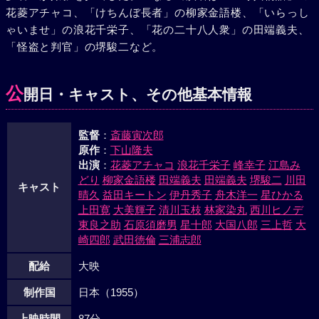
花菱アチャコ、「けちんぼ長者」の柳家金語楼、「いらっし
出かけることになった。再び放浪の旅に出て行くことにした
ゃいませ」の浪花千栄子、「花の二十八人衆」の田端義夫、
阿茶吉はこっそりその船にのり、港で見えぬ目をあげて船に
「怪盗と判官」の堺駿二など。
手をふるおちえを見つつ町を去ってゆくのであった。
公
開日・キャスト、その他基本情報
監督
：
斎藤寅次郎
原作
：
下山隆夫
出演
：
花菱アチャコ
浪花千栄子
峰幸子
江島み
どり
柳家金語楼
田端義夫
田端義夫
堺駿二
川田
キャスト
晴久
益田キートン
伊丹秀子
舟木洋一
星ひかる
上田寛
大美輝子
清川玉枝
林家染丸
西川ヒノデ
東良之助
石原須磨男
星十郎
大国八郎
三上哲
大
崎四郎
武田徳倫
三浦志郎
配給
大映
制作国
日本（1955）
上映時間
87分