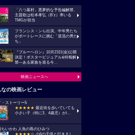
「八つ墓村」悪夢的な予告編解禁、
主題歌は松本孝弘（B’z）率いる
TMGが担当
フランシス・ンら出演。中年男たち
がボートレースに挑む「逆流の男た
ち」
『ブルーヘロン』10月23日(金)公開
決定！ポスタービジュアル&特報解
禁―ある家族を巡る今...
映画ニュースへ
んなの映画レビュー
イ・ストーリー5
★★★★★
最近街を歩いていても
小さい子（特に3、4歳児）がi...
画ちいかわ 人魚の島のひみつ
★★★★
☆ 小6の子供と行きまし