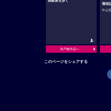
狸銀座を歩く
薄桜
中山安
-
加戸敏作品へ
このページをシェアする