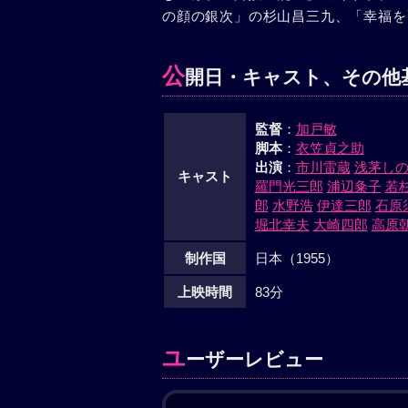
の顔の銀次」の杉山昌三九、「幸福を
公
開日・キャスト、その他
監督
：
加戸敏
脚本
：
衣笠貞之助
出演
：
市川雷蔵
浅茅し
キャスト
羅門光三郎
浦辺粂子
若
郎
水野浩
伊達三郎
石原
堀北幸夫
大崎四郎
高原
制作国
日本（1955）
上映時間
83分
ユ
ーザーレビュー