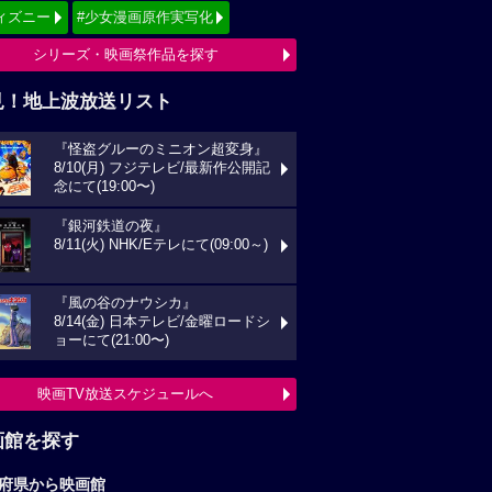
ィズニー
#少女漫画原作実写化
シリーズ・映画祭作品を探す
見！地上波放送リスト
『怪盗グルーのミニオン超変身』
8/10(月) フジテレビ/最新作公開記
念にて(19:00〜)
『銀河鉄道の夜』
8/11(火) NHK/Eテレにて(09:00～)
『風の谷のナウシカ』
8/14(金) 日本テレビ/金曜ロードシ
ョーにて(21:00〜)
映画TV放送スケジュールへ
画館を探す
府県から映画館