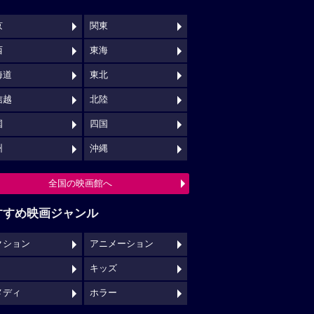
京
関東
西
東海
海道
東北
信越
北陸
国
四国
州
沖縄
全国の映画館へ
すすめ映画ジャンル
クション
アニメーション
キッズ
メディ
ホラー