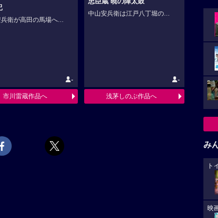
忠臣蔵 暁の陣太鼓
記
中山安兵衛は江戸八丁堀の...
兵衛が高田の馬場へ...
-
-
市川雷蔵作品へ
浅茅しのぶ作品へ
み
ト
映