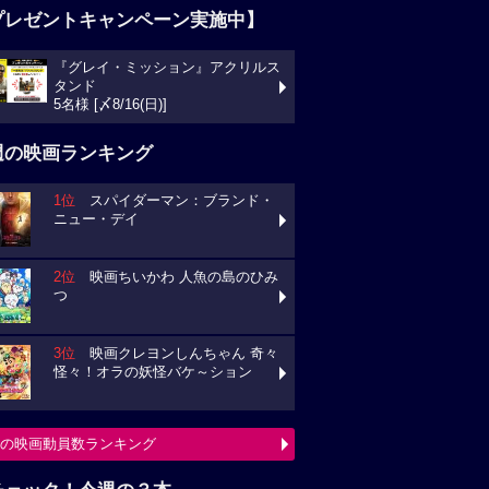
プレゼントキャンペーン実施中】
『グレイ・ミッション』アクリルス
タンド
5名様 [〆8/16(日)]
週の映画ランキング
1位
スパイダーマン：ブランド・
ニュー・デイ
2位
映画ちいかわ 人魚の島のひみ
つ
3位
映画クレヨンしんちゃん 奇々
怪々！オラの妖怪バケ～ション
の映画動員数ランキング