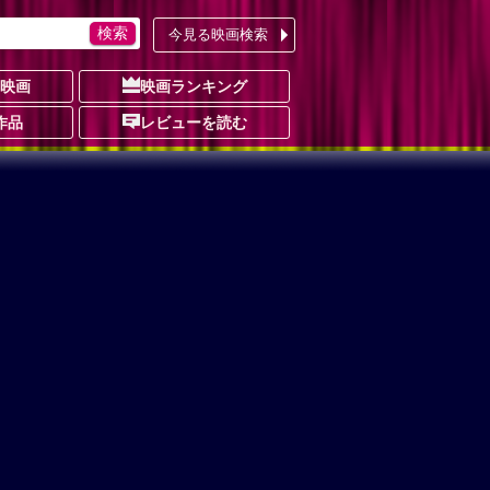
今見る映画検索
の映画
映画ランキング
作品
レビューを読む