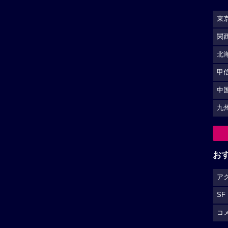
東
関
北
甲
中
九
お
ア
SF
コ