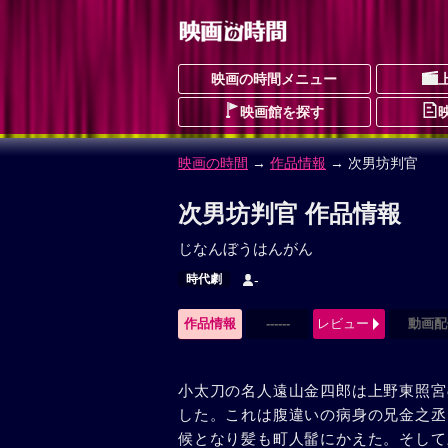
映画の時間メニュー
映画館を探す
映画の時間
→
作品情報
→ 次男坊判官
次男坊判官 作品情報
じなんぼうはんがん
時代劇
-
作品情報
------
レビュー
動画配
小太刀の名人遠山金四郎は上野東照宮
した。これは腹違いの病身の兄金之丞
候となり髪も町人髷にかえた。そして