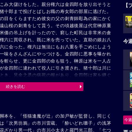
こみ大儲けをした。親分権六は金四郎を放り出そうと
【
猪十郎まで投げとばしお職の寿女郎の部屋に逃げた。
の目をくらますため彼女の父の刺青師彫為の家にかく
遠山桜の刺青をして貰う。その頃越後屋は代官榊原重
米価の吊上げを計ったので、窮した町民は非常米の倉
権六に買収され、既に米を売っていた。直助の娘お八
今
六に会った。権六は無法にもお八重を手ごめにしよう
一味をさんざんにやっつける。金四郎に悪事を曝かれ
を斬らせ、更に金四郎の命も狙う。榊原は米を一人占
が金四郎に逮われて役人に引き渡され、猪十郎は川に
とき、兄金之丞の病死の報があり、金四郎は家を継ぐ
る金四郎を寿は涙ながらに見送った。
続きを読む
脚本を、「怪猫逢魔が辻」の加戸敏が監督し、同じく
今週
は「次男坊鴉」の市川雷蔵、「酔いどれ囃子」の浅茅
花ざかり男一代」の市川小太夫と羅門光三郎、「七つ