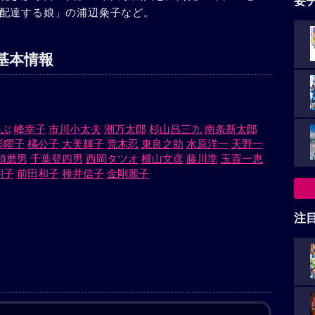
要
配達する娘」の浦辺粂子など。
基本情報
のぶ
峰幸子
市川小太夫
潮万太郎
杉山昌三九
南条新太郎
杉曜子
橘公子
大美輝子
荒木忍
東良之助
水原洋一
天野一
須磨男
千葉登四男
西岡タツオ
横山文彦
藤川準
玉置一恵
朝子
前田和子
種井信子
金剛麗子
注