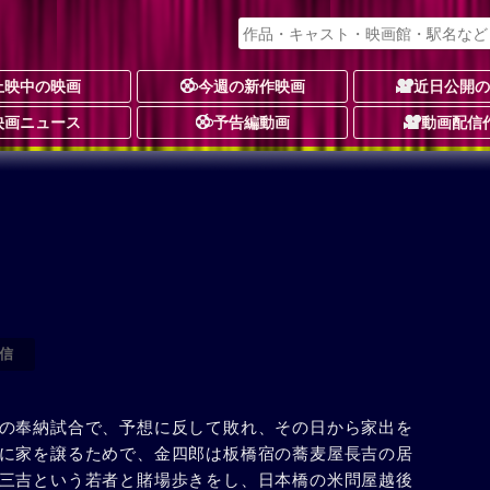
上映中の映画
今週の新作映画
近日公開
映画ニュース
予告編動画
動画配信
信
の奉納試合で、予想に反して敗れ、その日から家出を
に家を譲るためで、金四郎は板橋宿の蕎麦屋長吉の居
三吉という若者と賭場歩きをし、日本橋の米問屋越後