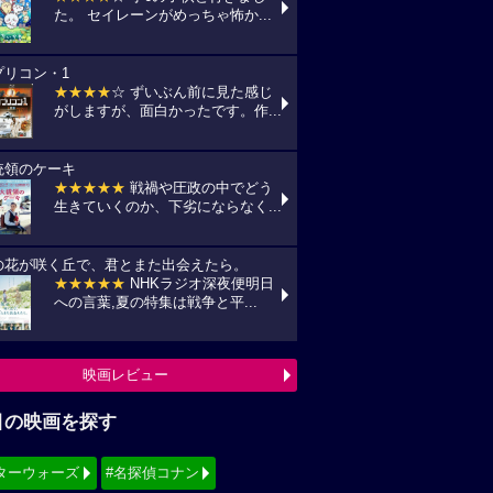
た。 セイレーンがめっちゃ怖か...
プリコン・1
★★★★
☆ ずいぶん前に見た感じ
がしますが、面白かったです。作...
統領のケーキ
★★★★★
戦禍や圧政の中でどう
生きていくのか、下劣にならなく...
の花が咲く丘で、君とまた出会えたら。
★★★★★
NHKラジオ深夜便明日
への言葉,夏の特集は戦争と平...
映画レビュー
目の映画を探す
ターウォーズ
#名探偵コナン