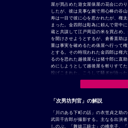
屋が買占めた遊女屋俵屋の花会にのり
したが、彼は見事な腕で用心棒の谷山
寿は一目で彼に心を惹かれたが、権太
まった。金四郎は彫為に頼んで背中に
蔵と共謀して江戸周辺の米を買占め、
を開けさせようとするが、倉番直助は
重は事実を確めるため俵屋へ行って権
とする。その時現われた金四郎は権六
るのを恐れた越後屋らは猪十郎に直助
めにしようとして越後屋を斬りすてた
投げこまれた。こうして騒ぎが治った
事になった。お八重を連れて板橋を去
「次男坊判官」の解説
「川のある下町の話」の衣笠貞之助の
武田千吉郎が撮影する。主なる出演者
しのぶ、「舞妓三銃士」の峰幸子、「