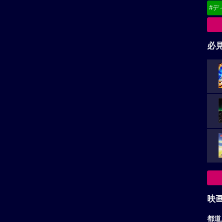
#デ
必
映
都道