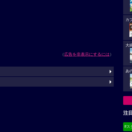
カ
大
（
広告を非表示にするには
）
あ
注
#ス