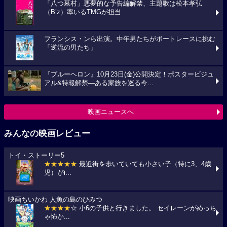
「八つ墓村」悪夢的な予告編解禁、主題歌は松本孝弘
（B’z）率いるTMGが担当
フランシス・ンら出演。中年男たちがボートレースに挑む
「逆流の男たち」
『ブルーヘロン』10月23日(金)公開決定！ポスタービジュ
アル&特報解禁―ある家族を巡る今...
映画ニュースへ
みんなの映画レビュー
トイ・ストーリー5
★★★★★
最近街を歩いていても小さい子（特に3、4歳
児）がi...
映画ちいかわ 人魚の島のひみつ
★★★★
☆ 小6の子供と行きました。 セイレーンがめっち
ゃ怖か...