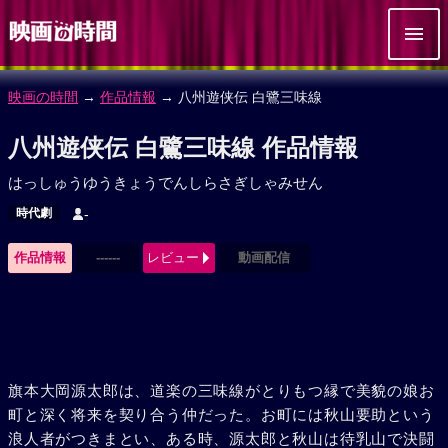
映画の時間
→
作品情報
→ 八州遊侠伝 白鷺三味線
八州遊侠伝 白鷺三味線 作品情報
はっしゅうゆうきょうでんしらさぎしゃみせん
時代劇
-
作品情報
------
レビュー
動画配信
旗本大岡源太郎は、道楽の三味線がとりもつ縁で美貌の娘お
町と深く将来を契り合う仲だった。お町には秋山要助という
浪人者がつきまとい、ある時、源太郎と秋山は待乳山で決闘