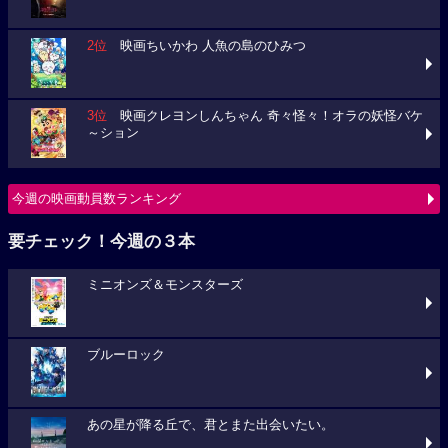
2位
映画ちいかわ 人魚の島のひみつ
3位
映画クレヨンしんちゃん 奇々怪々！オラの妖怪バケ
～ション
今週の映画動員数ランキング
要チェック！今週の３本
ミニオンズ＆モンスターズ
ブルーロック
あの星が降る丘で、君とまた出会いたい。