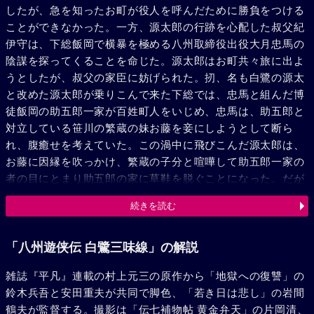
したが、急を知ったお町が役人を呼んだために勝負をつける
ことができなかった。一方、源太郎の行跡を心配した叔父紀
伊守は、下総飯岡で横暴を極める八州取締役出役大月忠馬の
陰謀を探ってくることを命じた。源太郎はお町共々旅に出よ
うとしたが、叔父の家臣に妨げられた。扨、名も白鷺の源太
と改めた源太郎が乗りこんで来た下総では、忠馬と組んだ博
徒飯岡の助五郎一家が百姓町人をいじめ、忠馬は、助五郎と
対立している笹川の繁蔵の妹お藤を妾にしようとして断ら
れ、腹癒せを考えていた。この渦中に飛びこんだ源太郎は、
お藤に因縁を吹っかけ、繁蔵の子分と喧嘩して助五郎一家の
者の目にとまり助五郎の家に草鞋を脱ぐことになった。だが
やがて、源太郎は忠馬に云い寄られているお藤を救ったこと
続きを読む
で、逆に助五郎達に怪しまれた。その頃お町は源太郎を追っ
て繁蔵に身を休めて居り、又お町を追った秋山は忠馬の家に
居た。助五郎一家が繁蔵一家に殴りこむ日、忠馬は、源太郎
「八州遊侠伝 白鷺三味線」の解説
に年増女の情炎を燃やしているお藤をそそのかし、お町を小
雑誌『平凡』連載の村上元三の原作から「地獄への復讐」の
袖峠に向わせた。だがそこで見たものは秋山要助と源太郎の
鈴木兵吾と安田重夫が共同で脚色、「若き日は悲し」の岩間
激しい一騎打ちだった。その頃利根の河原では、沈々たる静
鶴夫が監督する。撮影は「伝七補物帖 黄金弁天」の片岡清、
寂の中に飯岡、笹川両一家の戦機が刻々と迫っていた。