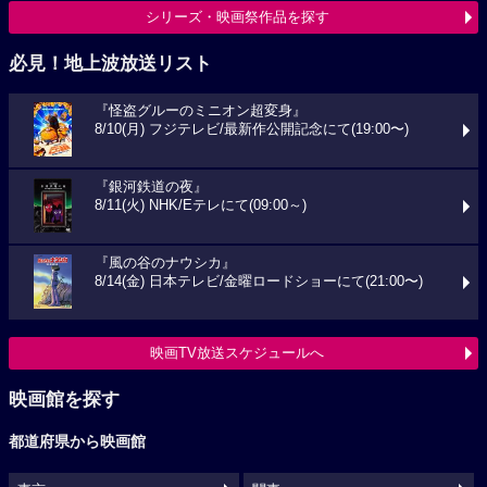
シリーズ・映画祭作品を探す
必見！地上波放送リスト
『怪盗グルーのミニオン超変身』
8/10(月) フジテレビ/最新作公開記念にて(19:00〜)
『銀河鉄道の夜』
8/11(火) NHK/Eテレにて(09:00～)
『風の谷のナウシカ』
8/14(金) 日本テレビ/金曜ロードショーにて(21:00〜)
映画TV放送スケジュールへ
映画館を探す
都道府県から映画館