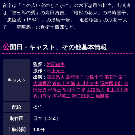
音楽は「この広い空のどこかに」の木下忠司の担当。出演者
は「紋三郎の秀」の高田浩吉。「地獄の花束」の島崎雪子、
「忠臣蔵（1954）」の淡島千景、「近松物語」の浪花千栄
子、「喧嘩鴉」の近衛十四郎など。
公
開日・キャスト、その他基本情報
監督
：
岩間鶴夫
原作
：
村上元三
出演
：
高田浩吉
島崎雪子
淡島千景
浪花千栄子
キャスト
大津香澄
近衛十四郎
市川小太夫
澤村國太郎
永
田光男
伴淳三郎
柳永二郎
山路義人
北上弥太朗
香川良介
若杉英二
海江田譲二
加藤嘉
配給
松竹
制作国
日本（1955）
上映時間
100分