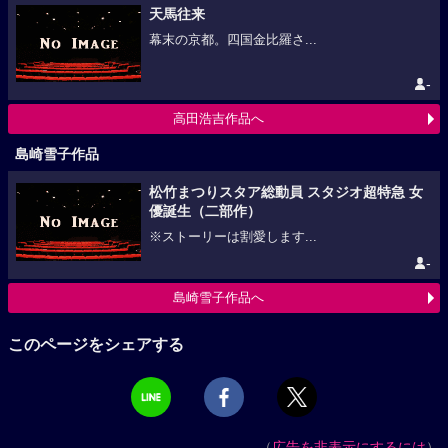
天馬往来
幕末の京都。四国金比羅さ...
-
高田浩吉作品へ
島崎雪子作品
松竹まつりスタア総動員 スタジオ超特急 女
優誕生（二部作）
※ストーリーは割愛します...
-
島崎雪子作品へ
このページをシェアする
（
広告を非表示にするには
）