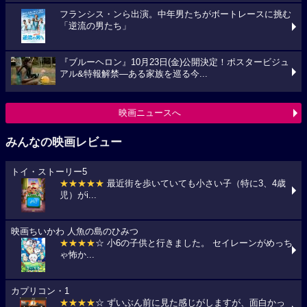
フランシス・ンら出演。中年男たちがボートレースに挑む
「逆流の男たち」
『ブルーヘロン』10月23日(金)公開決定！ポスタービジュ
アル&特報解禁―ある家族を巡る今...
映画ニュースへ
みんなの映画レビュー
トイ・ストーリー5
★★★★★
最近街を歩いていても小さい子（特に3、4歳
児）がi...
映画ちいかわ 人魚の島のひみつ
★★★★
☆ 小6の子供と行きました。 セイレーンがめっち
ゃ怖か...
カプリコン・1
★★★★
☆ ずいぶん前に見た感じがしますが、面白かっ