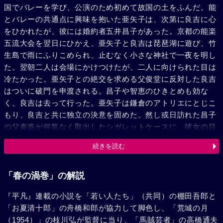
国でバレーを学び、公演のため初めて故国の土をふんだ。能
とバレーの共通点に興味を抱いた亜矢子は、次第に良吉に心
をひかれたが、彼には婚約者五井昌子があった。京都の能楽
五流大会を翌日にひかえ、亜矢子と良吉は琵琶湖に遊び、竹
生島で雨にふりこめられ、止むなく小さな神社で一夜を明し
た。翌朝二人は会場にかけつけたが、二人に向けられた目は
冷たかった。亜矢子との絶交を求める父俊堂に反対した良吉
はついに破門を申渡される。昌子や智恵のひきとめも効な
く、良吉は去って行った。亜矢子は鎌倉のアトリエにとじこ
もり、良吉と共に独立の決意を固めた。然し或日訪れた昌子
の父泰造が何気なく取出したシガレットケースに、彼女の目
は釘づけとなった。それには彼女のコンパクトと同じ凱旋門
続きを読む
のデザインがあった。彼こそパリで幼い亜矢子と母をすてて
日本に帰った父親だったのだ。一度は父を恨んだが、妹昌子
のために、そして良吉を能の舞台に帰すために、亜矢子はあ
「春の渦巻」の解説
きらめようと決心する。年があけて良吉の襲名披露の日が来
『平凡』連載の小説を「若い人たち」（共同）の棚田吾郎と
た。然しその席に良吉の求める亜矢子の姿は見えなかった。
「お夏清十郎」の舟橋和郎が協力して脚色し、「荒城の月
彼女はその日羽田から飛立うしたが、危く駆けつけた良吉の
（1954）」の枝川弘が監督に当り、「馬賊芸者」の高橋通夫
腕に抱かれた。