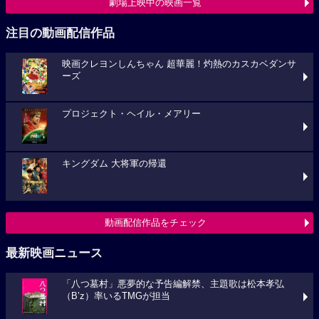
劇場上映中の映画一覧
注目の動画配信作品
映画クレヨンしんちゃん 超華麗！灼熱のカスカベダンサ
ーズ
プロジェクト・ヘイル・メアリー
キングダム 大将軍の帰還
動画配信作品をチェック
最新映画ニュース
「八つ墓村」悪夢的な予告編解禁、主題歌は松本孝弘
（B’z）率いるTMGが担当