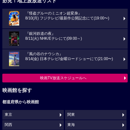
必見！地上波放送リスト
『怪盗グルーのミニオン超変身』
8/10(月) フジテレビ/最新作公開記念にて(19:00〜)
『銀河鉄道の夜』
8/11(火) NHK/Eテレにて(09:00～)
『風の谷のナウシカ』
8/14(金) 日本テレビ/金曜ロードショーにて(21:00〜)
映画TV放送スケジュールへ
映画館を探す
都道府県から映画館
東京
関東
関西
東海