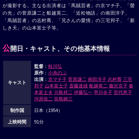
が撮影する。主なる出演者は「馬賊芸者」の京マチ子、「螢
の光」の菅原謙二と船越英二、「近松物語」の南田洋子、
「馬賊芸者」の志村喬、「兄さんの愛情」の三宅邦子、「新
しき天」の山本富士子等。
公
開日・キャスト、その他基本情報
監督
：
枝川弘
原作
：
小糸のぶ
出演
：
京マチ子
菅原謙二
南田洋子
志村喬
三宅
キャスト
邦子
山本富士子
斎藤達雄
船越英二
藤沢京子
春
本富士夫
川島祥二
伊藤弘一
早川令子
宮代恵子
河原侃二
笹島鐘三
制作国
日本（1954）
上映時間
91分