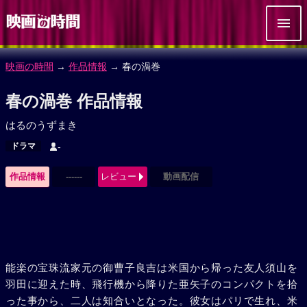
映画の時間
→
作品情報
→ 春の渦巻
春の渦巻 作品情報
はるのうずまき
ドラマ
-
作品情報
------
レビュー
動画配信
能楽の宝珠流家元の御曹子良吉は米国から帰った友人須山を
羽田に迎えた時、飛行機から降りた亜矢子のコンパクトを拾
った事から、二人は知合いとなった。彼女はパリで生れ、米