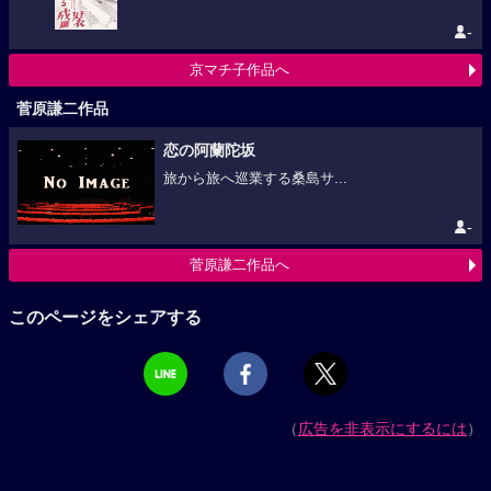
-
京マチ子作品へ
菅原謙二作品
恋の阿蘭陀坂
旅から旅へ巡業する桑島サ...
-
菅原謙二作品へ
このページをシェアする
（
広告を非表示にするには
）