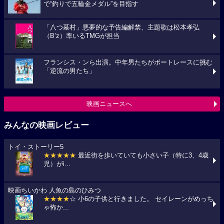
で“釣りで五輪金メダル”を目指す
「八つ墓村」悪夢的な予告編解禁、主題歌は松本孝弘
（B’z）率いるTMGが担当
フランシス・ンら出演。中年男たちがボートレースに挑む
「逆流の男たち」
映画ニュースへ
みんなの映画レビュー
トイ・ストーリー5
★★★★★
最近街を歩いていても小さい子（特に3、4歳
児）がi...
映画ちいかわ 人魚の島のひみつ
★★★★
☆ 小6の子供と行きました。 セイレーンがめっち
ゃ怖か...