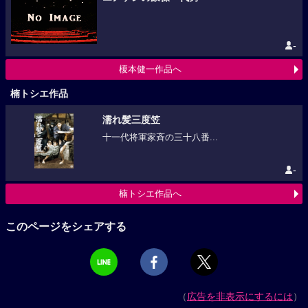
-
榎本健一作品へ
楠トシエ作品
濡れ髪三度笠
十一代将軍家斉の三十八番...
-
楠トシエ作品へ
このページをシェアする
（
広告を非表示にするには
）