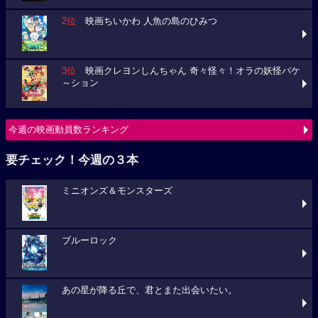
2位
映画ちいかわ 人魚の島のひみつ
3位
映画クレヨンしんちゃん 奇々怪々！オラの妖怪バケ
～ション
今週の映画動員数ランキング
要チェック！今週の３本
ミニオンズ＆モンスターズ
ブルーロック
あの星が降る丘で、君とまた出会いたい。