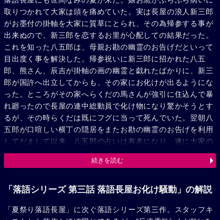
取りつかれて大家は頭を痛めていた。実は長屋の浪人新三郎
がお墨付の掛軸を大家に質草にとられ、その為帰参する事が
出来ぬので、新三郎を恋するお里が心配しての結果だった。
これを知った八五郎は、母親お勘の幽霊のお告げだといって
目出度く事を解決した。帰参祝いに新三郎に招かれた八五
郎、熊さん、辰吉が掛軸の画の幽霊と戯れたばかりに、新三
郎が国許へ出立してからも、その家にお化けが出るようにな
った。ところがその家へらくだの馬さんが強引に住込んで暴
れ廻ったので長屋の連中総動員で化け物になり驚かそうとす
るが、その時らくだは既にフグに当って死んでいた。翌朝八
五郎が口喧しい横丁の隠居をまたお勘の幽霊のお告げを利用
してだまして以来、八五郎の占いは有名になり、遂に大家の
弟が経営している伊豆の温泉宿の大金紛失探しをせねばなら
続きを読む
ぬハメとなった。自信のない八五郎は旅仕度をして逃げ出そ
うとしている処へ女中のお福が来て告白した。母親に病みつ
かれたお福は、つい出来心で客の胴巻に手を掛けたが、余り
「落語シリーズ 第三話 落語長屋お化け騒動」の解説
の大金に驚きお稲荷さんの下に埋めたのだ。お福の身の上に
「夏祭り落語長屋」に次ぐ落語シリーズ第三作。スタッフキ
同情した八五郎は、彼女を傷つけないように見事失せ物を探