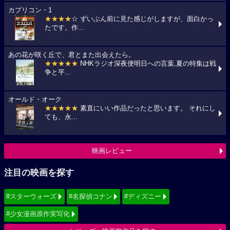
カプリコン・1
★★★★
☆ ずいぶん前に見た感じがしますが、面白かっ
たです。作...
あの花が咲く丘で、君とまた出会えたら。
★★★★★
NHKラジオ深夜便明日への言葉,夏の特集は戦
争と平...
オールド・オーク
★★★★★
素直にいい作品だったと思います。 それにし
ても、永...
映画レビュー
注目の映画を探す
#スターウォーズ
#名探偵コナン
#ディズニー
#少女漫画原作実写化