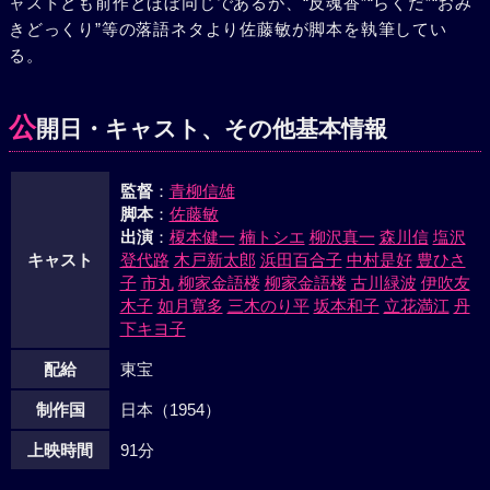
ャストとも前作とほぼ同じであるが、“反魂香”“らくだ”“おみ
し出した。
きどっくり”等の落語ネタより佐藤敏が脚本を執筆してい
る。
公
開日・キャスト、その他基本情報
監督
：
青柳信雄
脚本
：
佐藤敏
出演
：
榎本健一
楠トシエ
柳沢真一
森川信
塩沢
キャスト
登代路
木戸新太郎
浜田百合子
中村是好
豊ひさ
子
市丸
柳家金語楼
柳家金語楼
古川緑波
伊吹友
木子
如月寛多
三木のり平
坂本和子
立花満江
丹
下キヨ子
配給
東宝
制作国
日本（1954）
上映時間
91分