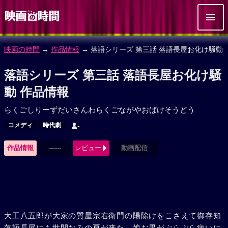
映画の時間
→
作品情報
→ 落語シリーズ 第三話 落語長屋お化け騒動
落語シリーズ 第三話 落語長屋お化け騒
動 作品情報
らくごしりーずだいさんわらくごながやおばけそうどう
コメディ
時代劇
-
作品情報
------
レビュー
動画配信
大工八五郎が大家の質屋宗右衛門の陽除けをこさえて御存知
落語長屋にも世間なみの夏が来た。娘お黒がぶらぶら病いに