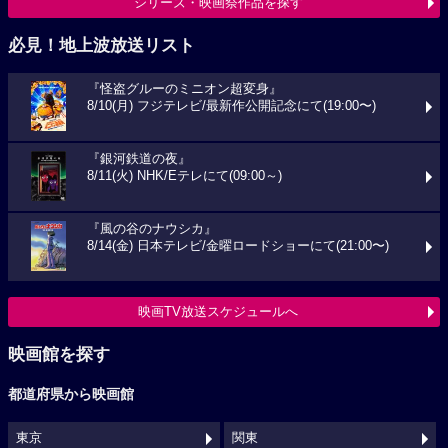
シリーズ・映画祭作品を探す
必見！地上波放送リスト
『怪盗グルーのミニオン超変身』
8/10(月) フジテレビ/最新作公開記念にて(19:00〜)
『銀河鉄道の夜』
8/11(火) NHK/Eテレにて(09:00～)
『風の谷のナウシカ』
8/14(金) 日本テレビ/金曜ロードショーにて(21:00〜)
映画TV放送スケジュールへ
映画館を探す
都道府県から映画館
東京
関東