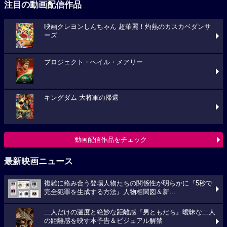
注目の動画配信作品
映画クレヨンしんちゃん 超華麗！灼熱のカスカベダンサ
ーズ
プロジェクト・ヘイル・メアリー
キングダム 大将軍の帰還
動画配信作品をチェック
最新映画ニュース
複雑に絡み合う登場人物たちの関係性が明らかに『5秒で
完全犯罪を生成する方法』人物相関図＆新...
二人だけの温度と絶妙な距離感『男ともだち』曖昧な二人
の距離感を映す本予告＆ビジュアル解禁