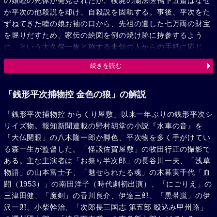
の娘睦の死体が発見されたが、検屍の蘭法医鴨下五斎はなぜ
か平次の他殺説を却け、自殺説を固執する。事後、平次をた
ずねてきた睦の娘お袖の口から、先祖の遺した七万両の財宝
を堀りだすため、家伝の絵図を例の焼け跡に持参するよう
に、という大久保一族と称する未知の人からの手紙に応じ
て、睦がでかけたいきさつを知る。当の絵図はお袖が持って
続きを読む
いたが、半分に切られたその余白には謎めいた文句が書いて
あった。お歌の三味線の棹から出た他の半分と合せて、謎の
文句は首尾ととのったが、なおその真の意味は不可解であ
「銭形平次捕物控 金色の狼」の解説
る。いずれにせよ、七万両の所在を示すものにちがいなかっ
「銭形平次捕物控 からくり屋敷」以来一年ぶりの銭形平次シ
た。するうち、お歌の叔父土谷雲之介がまたも焼け跡で殺さ
リイズ物。報知新聞連載の野村胡堂の小説『水車の音』を
れ現場にお歌が居合せたと称して平次の商売仇三の輪万七は
「大仏開眼」の八木隆一郎か脚色、平次物を多く手がけてい
彼女をひっ括る。次には平次の恋女房お静とお袖が何者かに
る森一生が監督した。「怪談佐賀屋敷」の牧田行正の撮影で
誘拐され、二人の命と絵図を引替えようとの出所不明の手紙
ある。主な主演者は「お祭り半次郎」の長谷川一夫、「浅草
が舞込んだ。この取引きでお袖だけはかえってきたが、なお
物語」の山本富士子、「魅せられたる魂」の木暮実千代「血
謎の意を明かさねばお静はかえさぬという伝言である。お袖
闘（1953）」の南田洋子（時代劇初出演）、「にごりえ」の
の言葉からあたりをつけた平次は、鴨下五斎の邸に忍び入っ
三津田健、「魔剣」の香川良介、伊達三郎、「黒帯嵐」の伊
た。お静は案の条そこにいたが、救おうとした平次は計られ
沢一郎、小柴幹治、「次郎長三国志 第五部 殴込み甲州路」
て落し穴に落ちる。その間に謎を解いた鴨下や薬箱持ちの喜