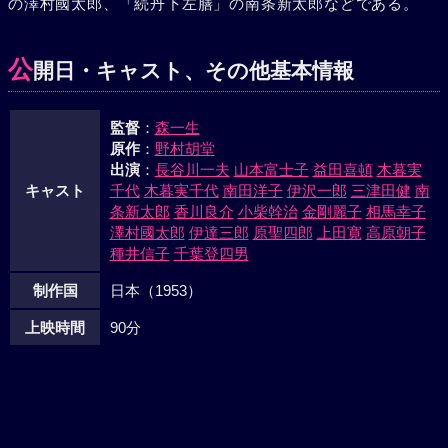
の澤村國太郎、「続丹下左膳」の南条新太郎などである。
助、お歌の乳母の息子友次郎、お歌と生写しの女お夏らを中
心とする一味は、遠く箱根湯本の元石見守別邸にむけ出発し
た。じつは石見守の庶子である喜助は、母親の出が卑賎のた
公
開日・キャスト、その他基本情報
め一族の者に軽んぜられた過去の恨みと、七万両への欲望と
の二股かけて数回の親族殺しを遂げた主魁であり、五斎はか
監督
：
森一生
つて喜助よりうけた恩義のため、友次郎はお夏への妄執のた
原作
：
野村胡堂
め一味に加わっているのだった。箱根に着いた彼らは仲間割
出演
：
長谷川一夫
山本富士子
益田喜頓
木暮実
れでまず友次郎をほうむり、いよいよ別邸附近水車小屋の地
キャスト
千代
木暮実千代
南田洋子
伊沢一郎
三津田健
南
下道に七万両の隠し場をつきとめたとたん、はやくも謎を解
条新太郎
香川良介
小柴幹治
金剛麗子
相馬幸子
いて先廻りしていた平次に立ち塞がれる。喜助が殺した土谷
澤村國太郎
伊達三郎
原聖四郎
上田寛
高原朝子
雲之介こそその父親と出身を明かされたお夏は喜助に斬って
種井信子
千葉登四男
かかり、鴨下を交えての格闘がはじまったとたん、地下道の
制作国
日本（1953）
石が崩れて、三人はその下に圧死した。お歌は釈放された。
上映時間
90分