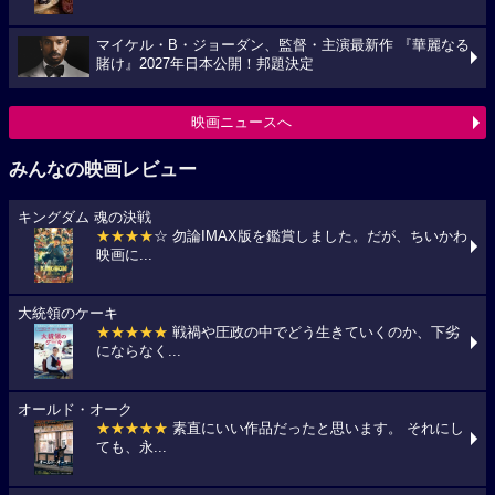
マイケル・B・ジョーダン、監督・主演最新作 『華麗なる
賭け』2027年日本公開！邦題決定
映画ニュースへ
みんなの映画レビュー
キングダム 魂の決戦
★★★★
☆ 勿論IMAX版を鑑賞しました。だが、ちいかわ
映画に...
大統領のケーキ
★★★★★
戦禍や圧政の中でどう生きていくのか、下劣
にならなく...
オールド・オーク
★★★★★
素直にいい作品だったと思います。 それにし
ても、永...