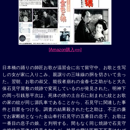
[Amazon購入
]
(PR)
日本橋の踊りの師匠お歌が温習会に出て留守中、お歌と生写
しの女が家に入りこみ、親譲りの三味線の胴を切さいて去っ
た。翌朝、お歌の叔父、能役者崩れの金春七之助がもと大久
保石見守屋敷の焼跡で変死しているのが発見された。明神下
の岡っ引銭形平次は、死体の傍の土台石に刻まれた紋とお歌
の家の紋が同じ源氏車であることから、石見守に関連した事
件と目星をつける。調査の結果殺された七之助は、不正の廉
でお家断絶となった金山奉行石見守の五番目の息子、お歌は
一番目の息子の娘、と判明する。間もなく同じ焼跡で石見守