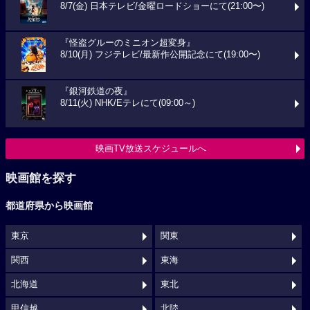
8/7(金) 日本テレビ/金曜ロードショーにて(21:00〜)
『怪盗グルーのミニオン超変身』
8/10(月) フジテレビ/最新作公開記念にて(19:00〜)
『銀河鉄道の夜』
8/11(火) NHK/Eテレにて(09:00～)
映画TV放送スケジュールへ
映画館を探す
都道府県から映画館
東京
関東
関西
東海
北海道
東北
甲信越
北陸