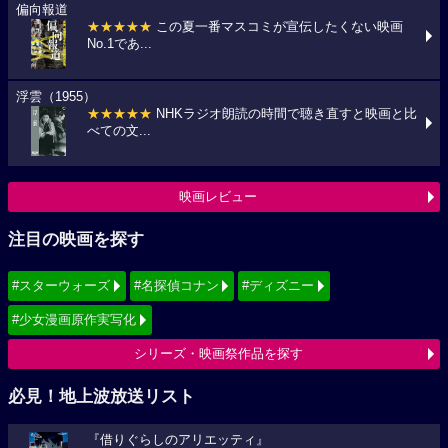
偏向報道
★★★★★
この夏一番マスコミが宣伝したくない映画
No.1であ...
浮雲（1955）
★★★★★
NHKラジオ朗読の時間で聴き直すと映画と比
べての文...
映画レビュー
注目の映画を探す
#スターウォーズ
#名探偵コナン
#ディズニー
#少女漫画原作実写化
シリーズ・映画祭作品を探す
必見！地上波放送リスト
『借りぐらしのアリエッティ』