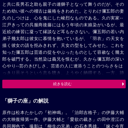
と共に長男石之助も親子の連獅子となって舞うのだが、その
ため幼い彼への稽古は厳格をきわめた。とりわけ彌五郎の妻
久のしつけは、心を鬼にした峻烈なものである。久の実家--
江戸きっての呉服商後藤にはもう年頃の末娘染がいるが、最
近絵の練習に凝って縁談など耳もかさない。彌五郎の若い内
弟子幾太郎は彼女に慕情を抱いているが、「羽衣」の天女を
描く彼女の請を拒みきれず、天女の型をしてみせた。これを
知った彌五郎は芸道の掟をやぶったものとして容赦なく幾太
郎を破門する。当然染は義兄を恨むが、久から彌五郎の深い
心やり--芸のきびしさ、芸道の人に連添うことのつらさをは
っきり示そうという志を聴き、ようやく納得する。一方、跡
取りゆえのきびしいしつけに、石之助の性来繊細な神経はた
続きを読む
えかね、発作などおこしがちとなる。お仕置で土蔵に容れら
れた日など、急に鳴りだした雷のため失神するしまつであ
る。いよいよ興行当日。将軍上覧の時刻が近ずくや空に黒雲
「獅子の座」の解説
がひろがり、雷鳴がおこる。恐怖で逆上した石之助は忽然姿
原作は松本たかしの『初神鳴』。「治郎吉格子」の伊藤大輔
をけしてしまった。「石橋」の出は迫り彌五郎は切腹を覚悟
の大映復帰第一作。伊藤大輔と「愛欲の裁き」の田中澄江の
までする。篠つく雷雨。石之助はお堀端に失神しかかってい
共同脚色で、撮影は「柳生の兄弟」の石本秀雄。「嫁ぐ今宵
た。これを発見、楽屋に連戻ったのは幾太郎である。--父と