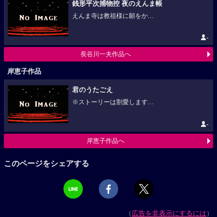
銭形平次捕物控 夜のえんま帳
えんま寺は教祖様に願をか...
-
長谷川一夫作品へ
岸恵子作品
君のうたごえ
※ストーリーは割愛します...
-
岸恵子作品へ
このページをシェアする
（
広告を非表示にするには
）