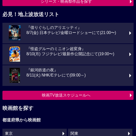
シリーズ・映画祭作品を探す
必見！地上波放送リスト
『借りぐらしのアリエッティ』
8/7(金) 日本テレビ/金曜ロードショーにて(21:00〜)
『怪盗グルーのミニオン超変身』
8/10(月) フジテレビ/最新作公開記念にて(19:00〜)
『銀河鉄道の夜』
8/11(火) NHK/Eテレにて(09:00～)
映画TV放送スケジュールへ
映画館を探す
都道府県から映画館
東京
関東