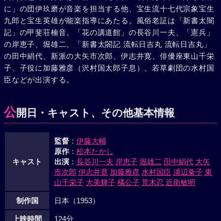
に」の団伊玖磨が音楽を担当する他、宝生流十七代宗象宝生
もども雨中の舞台に進み出た石之助は、歯を食いしばって、
九郎と宝生英雄が能楽指導にあたる。風俗老証は「新書太闇
しかし見事に舞い納め、宝生流十六代として襲名の儀、めで
記」の甲斐荘楠音。「花の講道館」の長谷川一夫、「憲兵」
たく将軍家の許可がおりた。
の岸恵子、堀雄二、「新書太閤記 流転日吉丸 流転日吉丸」
の田中絹代、新派の大矢市次郎、伊志井寛、俳優座東山千栄
子、子役に加藤雅彦（沢村国太郎子息）、若草劇団の水村国
臣などが出演する。
公
開日・キャスト、その他基本情報
監督
：
伊藤大輔
原作
：
松本たかし
キャスト
出演
：
長谷川一夫
岸恵子
堀雄二
田中絹代
大矢
市次郎
伊志井寛
加藤雅彦
水村国臣
浦辺粂子
東
山千栄子
大美輝子
橘公子
荒木忍
近衛敏明
制作国
日本（1953）
上映時間
124分