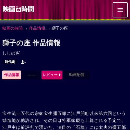
映画の時間
→
作品情報
→ 獅子の座
獅子の座 作品情報
ししのざ
時代劇
-
作品情報
------
レビュー
動画配信
宝生流十五代の宗家宝生彌五郎に江戸開府以来第六回という
勧進能が聴許され、その日は将軍家慶も上覧される予定で、
江戸中は前評判で湧いた。演目の「石橋」には太夫の彌五郎