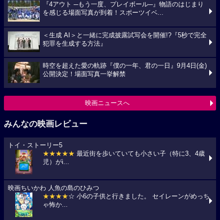
『4アウト ─もう一度、プレイボール─』物語のはじまり
を感じる場面写真が到着！スポーツイベ...
＜生成 AI＞と一緒に完成披露試写会を開催!?『5秒で完全
犯罪を生成する方法』
時空を超えた愛の軌跡『僕の一年、君の一日』9月4日(金)
公開決定！場面写真一挙解禁
映画ニュースへ
みんなの映画レビュー
トイ・ストーリー5
★★★★★
最近街を歩いていても小さい子（特に3、4歳
児）がi...
映画ちいかわ 人魚の島のひみつ
★★★★
☆ 小6の子供と行きました。 セイレーンがめっち
ゃ怖か...