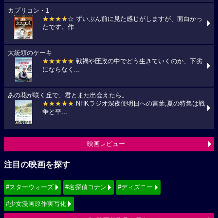
カプリコン・1
★★★★
☆ ずいぶん前に見た感じがしますが、面白かっ
たです。作...
大統領のケーキ
★★★★★
戦禍や圧政の中でどう生きていくのか、下劣
にならなく...
あの花が咲く丘で、君とまた出会えたら。
★★★★★
NHKラジオ深夜便明日への言葉,夏の特集は戦
争と平...
映画レビュー
注目の映画を探す
#スターウォーズ
#名探偵コナン
#ディズニー
#少女漫画原作実写化