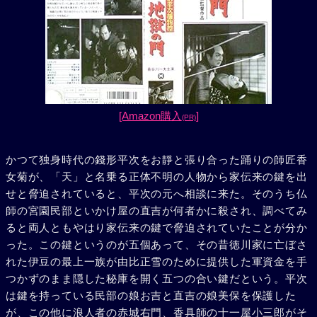
[Amazon購入
]
(PR)
かつて独身時代の錢形平次をお靜と張り合った踊りの師匠香
女菊が、「天」と名乗る正体不明の人物から家伝来の鍵を出
せと脅迫されていると、平次の元へ相談に来た。そのうち仏
師の宮園民部といかけ屋の直吉が何者かに殺され、調べてみ
ると両人ともやはり家伝来の鍵で脅迫されていたことが分か
った。この鍵というのが五個あって、その昔徳川家に亡ぼさ
れた伊豆の最上一族が由比正雪のために提供した軍資金を手
つかずのまま隠した秘庫を開く五つの合い鍵だという。平次
は鍵を持っている民部の娘お吉と直吉の娘美保を保護した
が、この他に浪人者の赤城右門、香具師の十一屋小三郎がそ