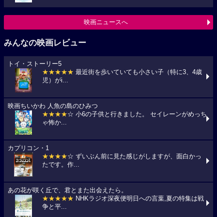
映画ニュースへ
みんなの映画レビュー
トイ・ストーリー5
★★★★★
最近街を歩いていても小さい子（特に3、4歳
児）がi...
映画ちいかわ 人魚の島のひみつ
★★★★
☆ 小6の子供と行きました。 セイレーンがめっち
ゃ怖か...
カプリコン・1
★★★★
☆ ずいぶん前に見た感じがしますが、面白かっ
たです。作...
あの花が咲く丘で、君とまた出会えたら。
★★★★★
NHKラジオ深夜便明日への言葉,夏の特集は戦
争と平...