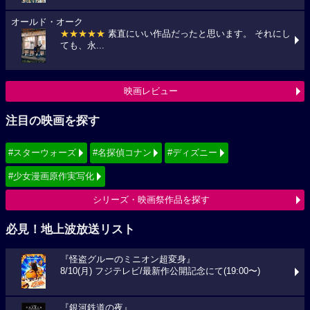
オールド・オーク
★★★★★
素直にいい作品だったと思います。 それにし
ても、永...
映画レビュー
注目の映画を探す
#スターウォーズ
#名探偵コナン
#ディズニー
#少女漫画原作実写化
シリーズ・映画祭作品を探す
必見！地上波放送リスト
『怪盗グルーのミニオン超変身』
8/10(月) フジテレビ/最新作公開記念にて(19:00〜)
『銀河鉄道の夜』