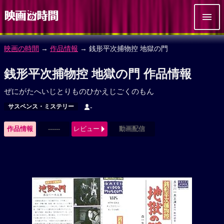
映画の時間
→
作品情報
→ 銭形平次捕物控 地獄の門
銭形平次捕物控 地獄の門 作品情報
ぜにがたへいじとりものひかえじごくのもん
サスペンス・ミステリー
-
作品情報
------
レビュー
動画配信