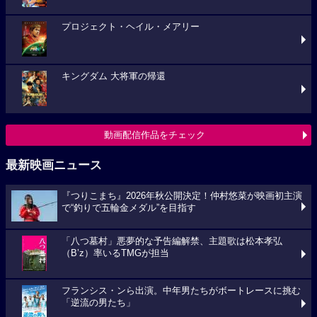
プロジェクト・ヘイル・メアリー
キングダム 大将軍の帰還
動画配信作品をチェック
最新映画ニュース
『つりこまち』2026年秋公開決定！仲村悠菜が映画初主演
で“釣りで五輪金メダル”を目指す
「八つ墓村」悪夢的な予告編解禁、主題歌は松本孝弘
（B’z）率いるTMGが担当
フランシス・ンら出演。中年男たちがボートレースに挑む
「逆流の男たち」