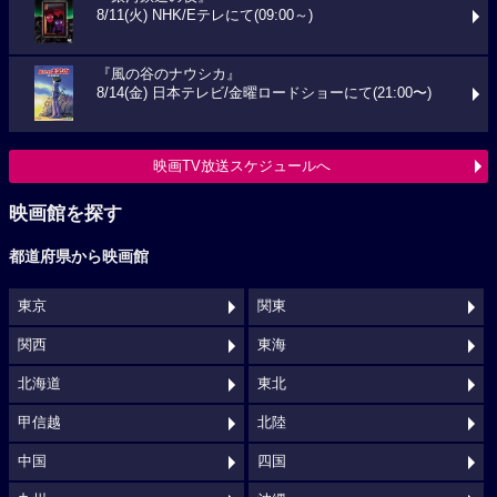
8/11(火) NHK/Eテレにて(09:00～)
『風の谷のナウシカ』
8/14(金) 日本テレビ/金曜ロードショーにて(21:00〜)
映画TV放送スケジュールへ
映画館を探す
都道府県から映画館
東京
関東
関西
東海
北海道
東北
甲信越
北陸
中国
四国