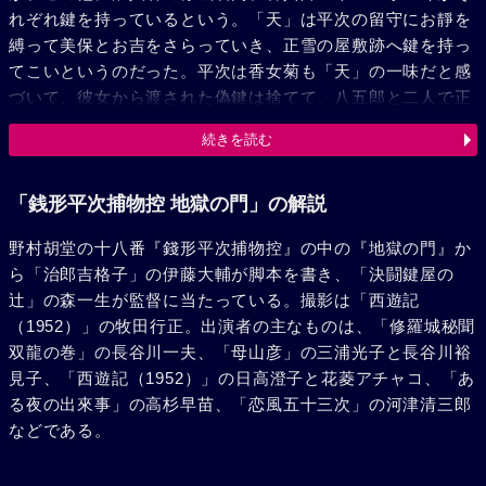
れぞれ鍵を持っているという。「天」は平次の留守にお靜を
縛って美保とお吉をさらっていき、正雪の屋敷跡へ鍵を持っ
てこいというのだった。平次は香女菊も「天」の一味だと感
づいて、彼女から渡された偽鍵は捨てて、八五郎と二人で正
雪の屋敷跡へ赴いた。果たして、二人は落とし穴の底に落と
続きを読む
された。しかし平次はそこに抜け穴があるのを発見し、その
奧に秘庫の扉があるのを見つけた。そこへ「天」の一味が現
れた。彼らには分からないこの抜け穴を平次の慧眼で見つけ
「銭形平次捕物控 地獄の門」の解説
出させようという企みであった。香女菊が平次に渡した鍵は
野村胡堂の十八番『錢形平次捕物控』の中の『地獄の門』か
偽鍵ではなかった。彼女はそのために一味から毒を飲まされ
ら「治郎吉格子」の伊藤大輔が脚本を書き、「決闘鍵屋の
たが、瀕死の身でそれを持ってきた。「天」の一味と平次た
辻」の森一生が監督に当たっている。撮影は「西遊記
ちが乱闘になった時、浪人右門が現れて平次に味方し、捕方
（1952）」の牧田行正。出演者の主なものは、「修羅城秘聞
とともに「天」の一味を一網打尽にした。そして扉は開かれ
双龍の巻」の長谷川一夫、「母山彦」の三浦光子と長谷川裕
たが黄金はなく、骸骨武者十三体が音もなく崩れ落ちるばか
見子、「西遊記（1952）」の日高澄子と花菱アチャコ、「あ
りで、香女菊一人、淋しく息をひきとった。
る夜の出來事」の高杉早苗、「恋風五十三次」の河津清三郎
などである。