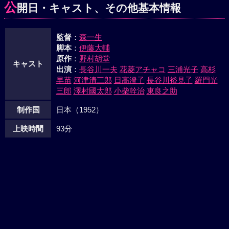
公
開日・キャスト、その他基本情報
監督
：
森一生
脚本
：
伊藤大輔
原作
：
野村胡堂
キャスト
出演
：
長谷川一夫
花菱アチャコ
三浦光子
高杉
早苗
河津清三郎
日高澄子
長谷川裕見子
羅門光
三郎
澤村國太郎
小柴幹治
東良之助
制作国
日本（1952）
上映時間
93分