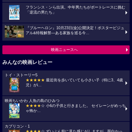
フランシス・ンら出演。中年男たちがボートレースに挑む
「逆流の男たち」
『ブルーヘロン』10月23日(金)公開決定！ポスタービジュ
アル&特報解禁―ある家族を巡る今...
映画ニュースへ
みんなの映画レビュー
トイ・ストーリー5
★★★★★
最近街を歩いていても小さい子（特に3、4歳
児）がi...
映画ちいかわ 人魚の島のひみつ
★★★★
☆ 小6の子供と行きました。 セイレーンがめっち
ゃ怖か...
カプリコン・1
★★★★
☆ ずいぶん前に見た感じがしますが、面白かっ