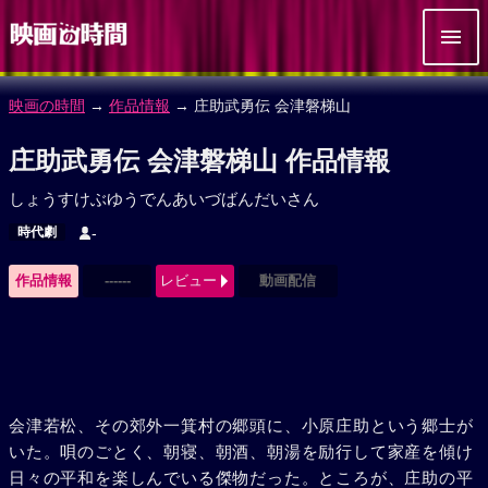
映画の時間
→
作品情報
→ 庄助武勇伝 会津磐梯山
庄助武勇伝 会津磐梯山 作品情報
しょうすけぶゆうでんあいづばんだいさん
時代劇
-
作品情報
------
レビュー
動画配信
会津若松、その郊外一箕村の郷頭に、小原庄助という郷士が
いた。唄のごとく、朝寝、朝酒、朝湯を励行して家産を傾け
日々の平和を楽しんでいる傑物だった。ところが、庄助の平