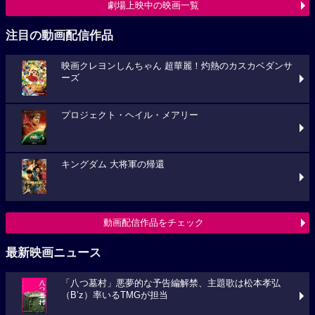
劇場上映中の映画一覧
注目の動画配信作品
映画クレヨンしんちゃん 超華麗！灼熱のカスカベダンサ
ーズ
プロジェクト・ヘイル・メアリー
キングダム 大将軍の帰還
動画配信作品をチェック
最新映画ニュース
「八つ墓村」悪夢的な予告編解禁、主題歌は松本孝弘
（B’z）率いるTMGが担当