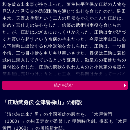
和を破る出来事が持ち上った。藩主松平容保が庄助の人物を
見込んで秀安寺の透関和尚を通じて出仕を命じたのだ。駒田
主水、天野忠兵衛という二人の居侯をかえかこんだ庄助は、
始めて宮仕えの決心をした。信姫の武術指南役を命じられ
た。が、庄助はぶざまにひっくりかえった。庄助は女が近づ
くと震いを起すという奇病の持主だった。今度は南山口にあ
る下屋敷に出没する化物退治を命じられた。庄助は、一つ目
小僧、三つ目小僧をキリキリ舞いさせた。容保は庄助に若松
城内に潜入してきているという幕府方、勤皇方の密使たちの
目付役を命じた。庄助の窮状を救わんものと小原家の名器を
筒井屋に売りつけようとした主水、忠兵衛はかえって一パイ
くわされた。その腹いせに筒井屋にインチキ大砲を売りこん
続きを読む
だ。大砲の試射は大失敗となった。折角任ぜられた目付役の
重責を果しえぬ自責に耐えられなくなったので、庄助は切腹
するといい出した。その時、主水、忠兵衛の二人が思わぬ告
「庄助武勇伝 会津磐梯山」の解説
白をした。主水は久世大和守の密使、忠兵衛は薩長方の密偵
「清水港に来た男」の小国英雄の脚本を、「水戸黄門
だったのだ。更に、化物を出没させ人を近づけぬようにした
（1960）」の松田定次が監督した明朗時代劇。撮影も「水戸
のは武具奉行長阪将監であり、老中久世大和守と通じて、信
黄門（1960）」の川崎新太郎。
姫を人質とし滝沢峠から国境をこえるというのであった。こ