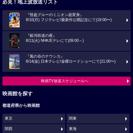
必見！地上波放送リスト
『怪盗グルーのミニオン超変身』
8/10(月) フジテレビ/最新作公開記念にて(19:00〜)
『銀河鉄道の夜』
8/11(火) NHK/Eテレにて(09:00～)
『風の谷のナウシカ』
8/14(金) 日本テレビ/金曜ロードショーにて(21:00〜)
映画TV放送スケジュールへ
映画館を探す
都道府県から映画館
東京
関東
関西
東海