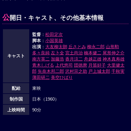
れを聞いた庄助は、今は庄助の人格に感化され改心した主
水、忠兵衛を引き連れ、滝沢街道の荒れ寺へとんだ。庄助一
公
開日・キャスト、その他基本情報
世一代の剣の舞い“底無し沼”の構えは冴えた。
監督
：
松田定次
脚本
：
小国英雄
出演
：
大友柳太朗
丘さとみ
柳永二郎
山形勲
多々良純
左卜全
宮土尚治
楠本健二
尾形伸之介
キャスト
南方英二
加藤浩
香月涼二
舟越正雄
神木真寿雄
青木しげる
上代悠司
団徳麿
月笛好子
大里健太
郎
矢奈木邦二郎
沢村宗之助
戸上城太郎
千秋実
薄田研二
美空ひばり
配給
東映
制作国
日本（1960）
上映時間
90分