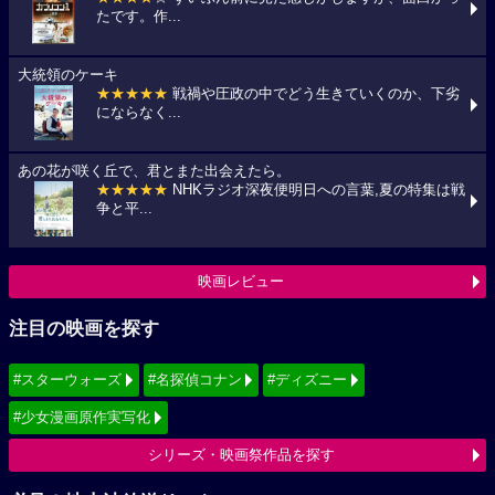
たです。作...
大統領のケーキ
★★★★★
戦禍や圧政の中でどう生きていくのか、下劣
にならなく...
あの花が咲く丘で、君とまた出会えたら。
★★★★★
NHKラジオ深夜便明日への言葉,夏の特集は戦
争と平...
映画レビュー
注目の映画を探す
#スターウォーズ
#名探偵コナン
#ディズニー
#少女漫画原作実写化
シリーズ・映画祭作品を探す