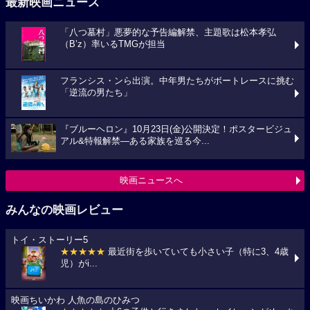
最新映画ニュース
「八つ墓村」悪夢的な予告編解禁、主題歌は松本孝弘
（B’z）率いるTMGが担当
フランシス・ンら出演。中年男たちがボートレースに挑む
「逆流の男たち」
『ブルーヘロン』10月23日(金)公開決定！ポスタービジュ
アル&特報解禁―ある家族を巡る今...
映画ニュースへ
みんなの映画レビュー
トイ・ストーリー5
★★★★★
最近街を歩いていても小さい子（特に3、4歳
児）がi...
映画ちいかわ 人魚の島のひみつ