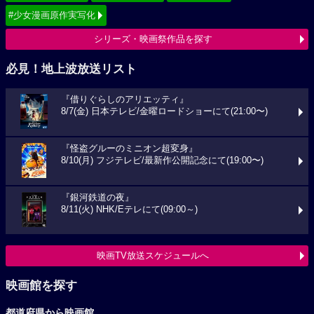
#少女漫画原作実写化
シリーズ・映画祭作品を探す
必見！地上波放送リスト
『借りぐらしのアリエッティ』
8/7(金) 日本テレビ/金曜ロードショーにて(21:00〜)
『怪盗グルーのミニオン超変身』
8/10(月) フジテレビ/最新作公開記念にて(19:00〜)
『銀河鉄道の夜』
8/11(火) NHK/Eテレにて(09:00～)
映画TV放送スケジュールへ
映画館を探す
都道府県から映画館