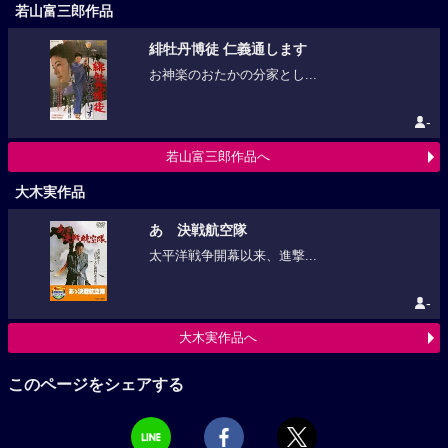
若山富三郎作品
緋牡丹博徒 仁義通します
お神楽のおたかの分家とし...
-
若山富三郎作品へ
大木実作品
あゝ決戦航空隊
太平洋戦争開幕以来、進撃...
-
大木実作品へ
このページをシェアする