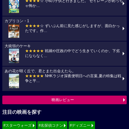
★★★★
☆ 小6の子供と行きました。 セイレーンがめっち
ゃ怖か...
カプリコン・1
★★★★
☆ ずいぶん前に見た感じがしますが、面白かっ
たです。作...
大統領のケーキ
★★★★★
戦禍や圧政の中でどう生きていくのか、下劣
にならなく...
あの花が咲く丘で、君とまた出会えたら。
★★★★★
NHKラジオ深夜便明日への言葉,夏の特集は戦
争と平...
映画レビュー
注目の映画を探す
#スターウォーズ
#名探偵コナン
#ディズニー