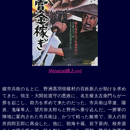
[Amazon購入
]
(PR)
錣市兵衛のもとに、野洲黒羽領榎村の百姓新八が助けを求め
てきた。領主・大関佐渡守の悪政に、名主榎太左衛門らが一
揆を起こし、助力を求めて来たのだった。市兵衛は早速、陽
炎、鬼塚隼人、望月弥太郎らと野州へ乗り込んだ。一揆軍の
陣地に案内された市兵衛は、かつて戦った敵将で、浪人の別
所四郎五郎に再会した。他に、朝海十蔵、岩下甚内、桜井源