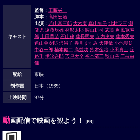
監督
：
工藤栄一
脚本
：
高田宏治
出演
：
若山富三郎
大木実
真山知子
北村英三
潮
健児
遠藤辰雄
林彰太郎
関山耕司
志賀勝
嵐寛寿
キャスト
郎
土田早苗
石山律
藤長照夫
寺内夕夫
藤本秀夫
遠山金次郎
沢淑子
春川ますみ
天津敏
小池朝雄
中谷一郎
楠本健二
高並功
鈴木金哉
小田真士
丘
路千
伊吹吾郎
宍戸大全
福本清三
秋山勝
三枝由
佳
配給
東映
制作国
日本（1969）
上映時間
97分
動
画配信で映画を観よう！
[PR]