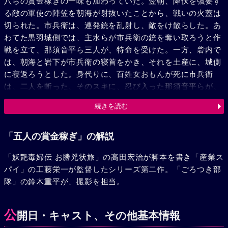
八らの賞金稼ぎの一味も加わっていた。翌朝、降伏を強要す
る敵の軍使の陣笠を朝海が射抜いたことから、戦いの火蓋は
切られた。市兵衛は、連発銃を乱射し、敵をけ散らした。あ
わてた黒羽城側では、主水らが市兵衛の銃を奪い取ろうと作
戦を立て、那須音平ら三人が、特命を受けた。一方、砦内で
は、朝海と岩下が市兵衛の寝首をかき、それを土産に、城側
に寝返ろうとした。身代りに、百姓女おもんが死に市兵衛
は、二人を斬った、そのスキに、忍び入った那須音平らが、
連発銃を奪った。市兵衛は敵地に乗り込み、敵藩士・秋葉伊
続きを読む
織之介から、銃を取戻した。これより先、公儀に強訴のため
江戸に向かった、高屋戸村名主・治三郎が捕えられ、砦の前
で殺害され、主水からの最後通告が来た。翌朝、敵の襲来
「五人の賞金稼ぎ」の解説
に、市兵衛は、連発銃やゲーベル銃を乱射して奮戦し、銃身
「妖艶毒婦伝 お勝兇状旅」の高田宏治が脚本を書き「産業ス
が焼き切れると、弥太郎、陽炎らと打って出て、捨身の白兵
パイ」の工藤栄一が監督したシリーズ第二作。「ごろつき部
戦を展開した。その最中に、弥太郎が斬死したが、市兵衛
隊」の鈴木重平が、撮影を担当。
は、別所、隼人らの協力で、伊織之介を斬り、主水を倒し、
ついに佐藤守を追いつめて見事、討ち取った。
公
開日・キャスト、その他基本情報