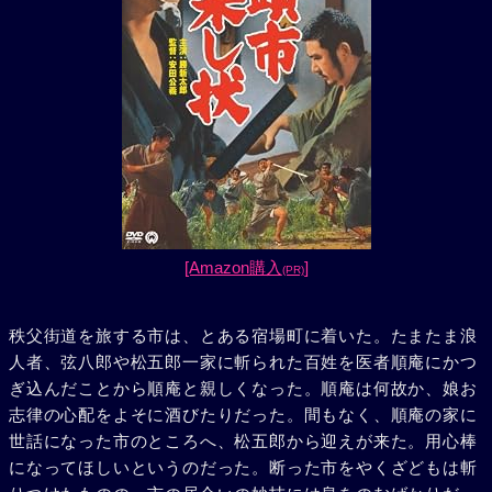
[Amazon購入
]
(PR)
秩父街道を旅する市は、とある宿場町に着いた。たまたま浪
人者、弦八郎や松五郎一家に斬られた百姓を医者順庵にかつ
ぎ込んだことから順庵と親しくなった。順庵は何故か、娘お
志律の心配をよそに酒びたりだった。間もなく、順庵の家に
世話になった市のところへ、松五郎から迎えが来た。用心棒
になってほしいというのだった。断った市をやくざどもは斬