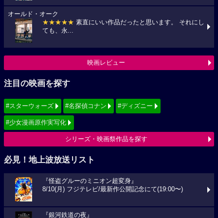
オールド・オーク
★★★★★
素直にいい作品だったと思います。 それにし
ても、永...
映画レビュー
注目の映画を探す
#スターウォーズ
#名探偵コナン
#ディズニー
#少女漫画原作実写化
シリーズ・映画祭作品を探す
必見！地上波放送リスト
『怪盗グルーのミニオン超変身』
8/10(月) フジテレビ/最新作公開記念にて(19:00〜)
『銀河鉄道の夜』