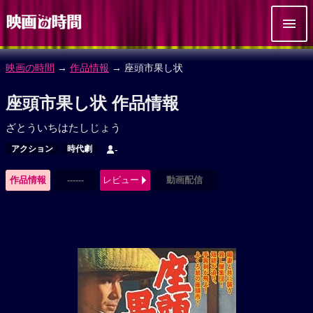
映画の時間
→
作品情報
→ 座頭市果し状
座頭市果し状 作品情報
ざとういちはたしじょう
アクション
時代劇
-
作品情報
------
レビュー
動画配信