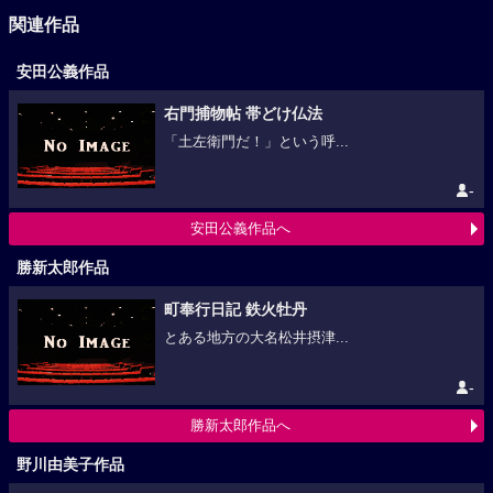
関連作品
安田公義作品
右門捕物帖 帯どけ仏法
「土左衛門だ！」という呼...
-
安田公義作品へ
勝新太郎作品
町奉行日記 鉄火牡丹
とある地方の大名松井摂津...
-
勝新太郎作品へ
野川由美子作品