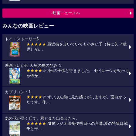
映画ニュースへ
みんなの映画レビュー
トイ・ストーリー5
★★★★★
最近街を歩いていても小さい子（特に3、4歳
児）がi...
映画ちいかわ 人魚の島のひみつ
★★★★
☆ 小6の子供と行きました。 セイレーンがめっち
ゃ怖か...
カプリコン・1
★★★★
☆ ずいぶん前に見た感じがしますが、面白かっ
たです。作...
あの花が咲く丘で、君とまた出会えたら。
★★★★★
NHKラジオ深夜便明日への言葉,夏の特集は戦
争と平...