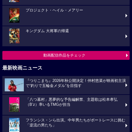
プロジェクト・ヘイル・メアリー
キングダム 大将軍の帰還
動画配信作品をチェック
最新映画ニュース
『つりこまち』2026年秋公開決定！仲村悠菜が映画初主演
で“釣りで五輪金メダル”を目指す
「八つ墓村」悪夢的な予告編解禁、主題歌は松本孝弘
（B’z）率いるTMGが担当
フランシス・ンら出演。中年男たちがボートレースに挑む
「逆流の男たち」