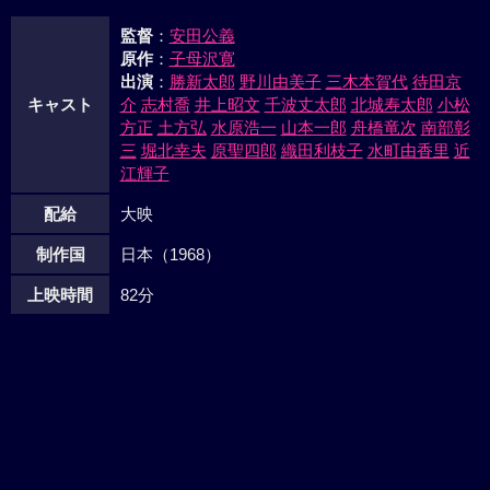
ていく市の肩は重い。
監督
：
安田公義
原作
：
子母沢寛
出演
：
勝新太郎
野川由美子
三木本賀代
待田京
キャスト
介
志村喬
井上昭文
千波丈太郎
北城寿太郎
小松
方正
土方弘
水原浩一
山本一郎
舟橋竜次
南部彰
三
堀北幸夫
原聖四郎
織田利枝子
水町由香里
近
江輝子
配給
大映
制作国
日本（1968）
上映時間
82分