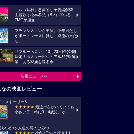
「八つ墓村」悪夢的な予告編解禁、
主題歌は松本孝弘（B’z）率いる
TMGが担当
フランシス・ンら出演。中年男たち
がボートレースに挑む「逆流の男た
ち」
『ブルーヘロン』10月23日(金)公開
決定！ポスタービジュアル&特報解
禁―ある家族を巡る今...
映画ニュースへ
んなの映画レビュー
イ・ストーリー5
★★★★★
最近街を歩いていても
小さい子（特に3、4歳児）がi...
画ちいかわ 人魚の島のひみつ
★★★★
☆ 小6の子供と行きまし