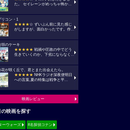
た。 セイレーンがめっちゃ怖か...
プリコン・1
★★★★
☆ ずいぶん前に見た感じ
がしますが、面白かったです。作...
統領のケーキ
★★★★★
戦禍や圧政の中でどう
生きていくのか、下劣にならなく...
の花が咲く丘で、君とまた出会えたら。
★★★★★
NHKラジオ深夜便明日
への言葉,夏の特集は戦争と平...
映画レビュー
目の映画を探す
ターウォーズ
#名探偵コナン