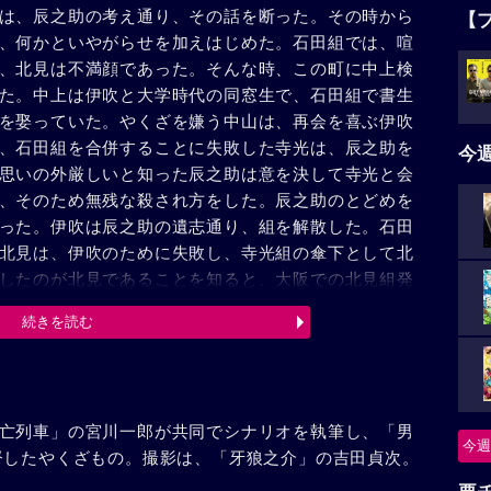
は、辰之助の考え通り、その話を断った。その時から
【
、何かといやがらせを加えはじめた。石田組では、喧
、北見は不満顔であった。そんな時、この町に中上検
た。中上は伊吹と大学時代の同窓生で、石田組で書生
を娶っていた。やくざを嫌う中山は、再会を喜ぶ伊吹
、石田組を合併することに失敗した寺光は、辰之助を
今
思いの外厳しいと知った辰之助は意を決して寺光と会
、そのため無残な殺され方をした。辰之助のとどめを
った。伊吹は辰之助の遺志通り、組を解散した。石田
北見は、伊吹のために失敗し、寺光組の傘下として北
したのが北見であることを知ると、大阪での北見組発
銃を追って寺光組と城西会を手入れするために、中上
続きを読む
席は、伊吹たちのために大混乱になり、その中で北見
亡列車」の宮川一郎が共同でシナリオを執筆し、「男
今週
督したやくざもの。撮影は、「牙狼之介」の吉田貞次。