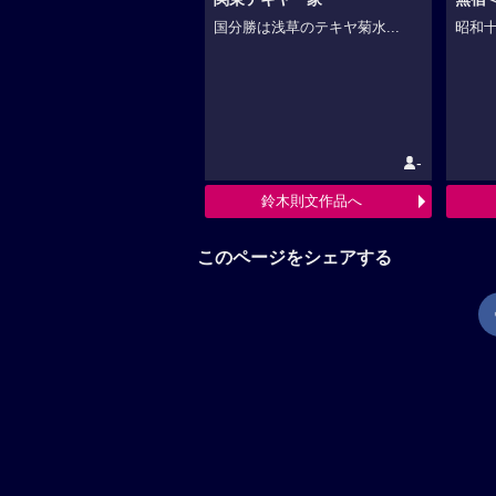
国分勝は浅草のテキヤ菊水...
昭和十
-
鈴木則文作品へ
このページをシェアする