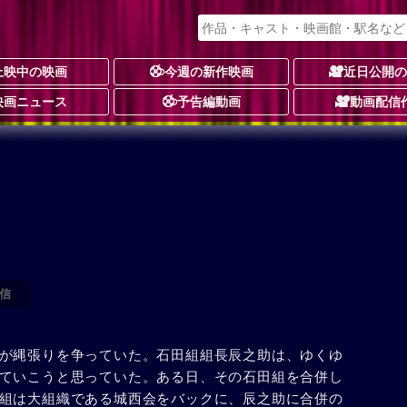
上映中の映画
今週の新作映画
近日公開
映画ニュース
予告編動画
動画配信
信
が縄張りを争っていた。石田組組長辰之助は、ゆくゆ
ていこうと思っていた。ある日、その石田組を合併し
組は大組織である城西会をバックに、辰之助に合併の