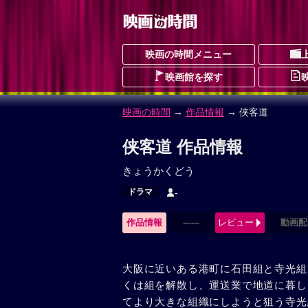
映画の時間メニュー
映画館を探す
映画の時間
→
作品情報
→ 侠客道
侠客道 作品情報
きょうかくどう
ドラマ
-
作品情報
------
レビュー
動画配
大阪に近いある港町に石田組と寺光組
くは組を解散し、運送業で地道に暮し
てより大きな組織にしようと狙う寺光