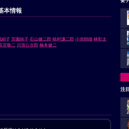
要
基本情報
郎
畑絹子
宮園純子
石山健二郎
植村謙二郎
小池朝雄
林彰太
高宮敬二
川浪公次郎
楠本健二
注