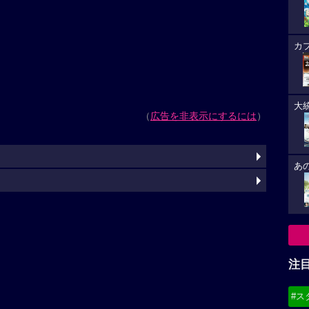
カ
大
（
広告を非表示にするには
）
あ
注
#ス