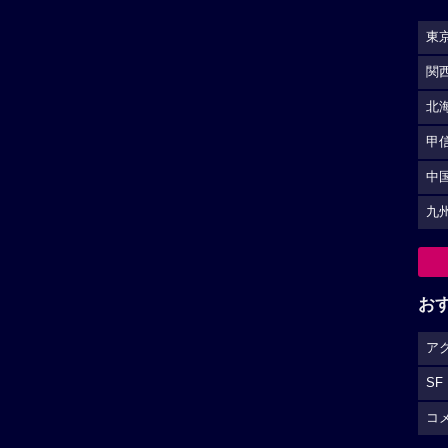
東
関
北
甲
中
九
お
ア
SF
コ