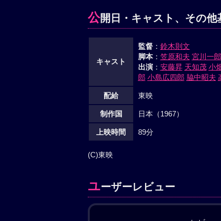
公
開日・キャスト、その他
監督
：
鈴木則文
脚本
：
笠原和夫
宮川一
キャスト
出演
：
安藤昇
天知茂
小
郎
小島広四郎
脇中昭夫
配給
東映
制作国
日本（1967）
上映時間
89分
(C)東映
ユ
ーザーレビュー