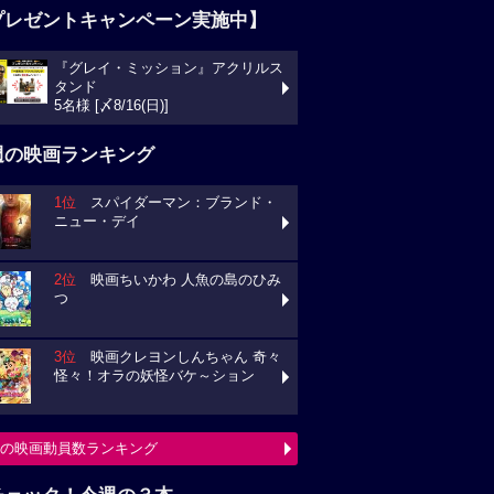
プレゼントキャンペーン実施中】
『グレイ・ミッション』アクリルス
タンド
5名様 [〆8/16(日)]
週の映画ランキング
1位
スパイダーマン：ブランド・
ニュー・デイ
2位
映画ちいかわ 人魚の島のひみ
つ
3位
映画クレヨンしんちゃん 奇々
怪々！オラの妖怪バケ～ション
の映画動員数ランキング