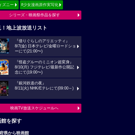
ィズニー
#少女漫画原作実写化
シリーズ・映画祭作品を探す
見！地上波放送リスト
『借りぐらしのアリエッティ』
8/7(金) 日本テレビ/金曜ロードショ
ーにて(21:00〜)
『怪盗グルーのミニオン超変身』
8/10(月) フジテレビ/最新作公開記
念にて(19:00〜)
『銀河鉄道の夜』
8/11(火) NHK/Eテレにて(09:00～)
映画TV放送スケジュールへ
画館を探す
府県から映画館