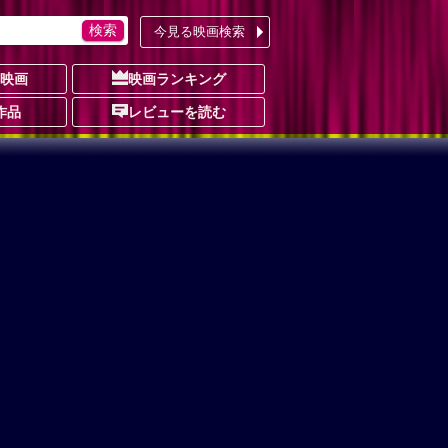
今見る映画検索
の映画
映画ランキング
作品
レビューを読む