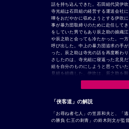
話を持ち込んできた。石田組代貸伊吹
寺光組は石田組の経営する運送会社に
嘩をおだやかに収めようとする伊吹に
事が暴力団取締りのために赴任してき
をしていた男でもあり辰之助の娘織江
や辰之助と会っても冷たかった。一方
呼び出した。中上の暴力団追求の手が
った。辰之助は寺光の話を再度断わり
さしたのは、寺光組に寝返った北見だ
組を自分のものにしようと思っていた
見組を組織した。伊吹は、辰之助を殺
会式に乗り込んだ。そこには、密輸拳
検事たちが張り込んでいた。発会式の
は伊吹によって倒されたのである。
「侠客道」の解説
「お尋ね者七人」の笠原和夫と、「逃
の勝負 仁王の刺青」の鈴木則文が監