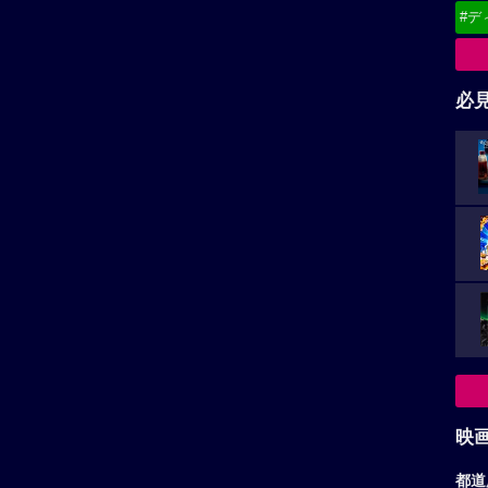
#デ
必
映
都道