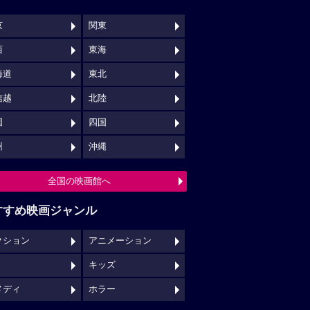
京
関東
西
東海
海道
東北
信越
北陸
国
四国
州
沖縄
全国の映画館へ
すすめ映画ジャンル
クション
アニメーション
キッズ
メディ
ホラー