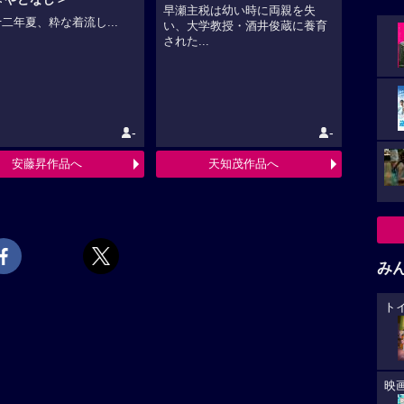
早瀬主税は幼い時に両親を失
二年夏、粋な着流し...
い、大学教授・酒井俊蔵に養育
された...
-
-
安藤昇作品へ
天知茂作品へ
み
ト
映