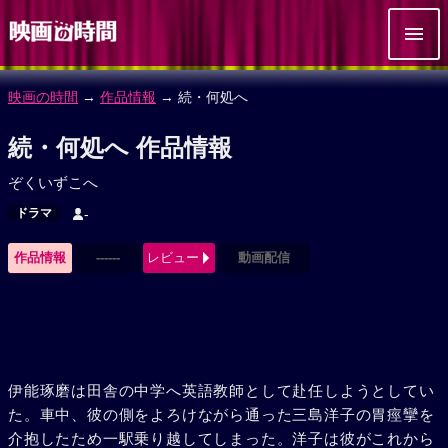
映画の時間
→
作品情報
→ 続・何処へ
続・何処へ 作品情報
ぞくいずこへ
ドラマ
-
作品情報
------
レビュー
動画配信
伊能琢磨は田舎の中学へ英語教師として赴任しようとしてい
た。車中、彼の側をよろけながら通った三島洋子の胃痙攣を
介抱したため一駅乗り越してしまった。洋子は彼がこれから