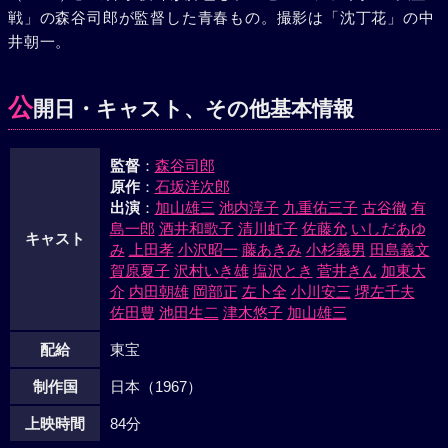
戦」の森谷司郎が監督した青春もの。撮影は「沈丁花」の中
渡した。森田は頬をぬらしながら指揮をするのだった。さて
井朝一。
一時は琢磨の登場で雲行きがあやしくなった弓子と松男、梅
子と吉村先生の仲も結局はモトのさやにおさまった。琢磨の
身辺は君子だけを残して急に淋しくなった。
公
開日・キャスト、その他基本情報
監督
：
森谷司郎
原作
：
石坂洋次郎
出演
：
加山雄三
池内淳子
九重佑三子
古谷徹
有
島一郎
酒井和歌子
清川虹子
佐藤允
いしだあゆ
キャスト
み
上田孝
小沢昭一
藤あきみ
小杉義男
田島義文
賀原夏子
沢村いき雄
塩沢とき
菅井きん
加東大
介
内田朝雄
岡部正
左卜全
小川安三
堺左千夫
佐田豊
池田生二
津木悠子
加山雄三
配給
東宝
制作国
日本（1967）
上映時間
84分