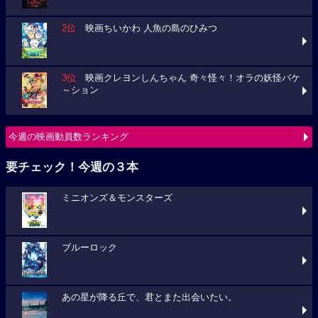
2位
映画ちいかわ 人魚の島のひみつ
3位
映画クレヨンしんちゃん 奇々怪々！オラの妖怪バケ
～ション
今週の映画動員数ランキング
要チェック！今週の３本
ミニオンズ＆モンスターズ
ブルーロック
あの星が降る丘で、君とまた出会いたい。