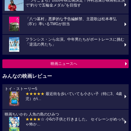
『つりこまち』2026年秋公開決定！仲村悠菜が映画初主演
で“釣りで五輪金メダル”を目指す
「八つ墓村」悪夢的な予告編解禁、主題歌は松本孝弘
（B’z）率いるTMGが担当
フランシス・ンら出演。中年男たちがボートレースに挑む
「逆流の男たち」
映画ニュースへ
みんなの映画レビュー
トイ・ストーリー5
★★★★★
最近街を歩いていても小さい子（特に3、4歳
児）がi...
映画ちいかわ 人魚の島のひみつ
★★★★
☆ 小6の子供と行きました。 セイレーンがめっち
ゃ怖か...