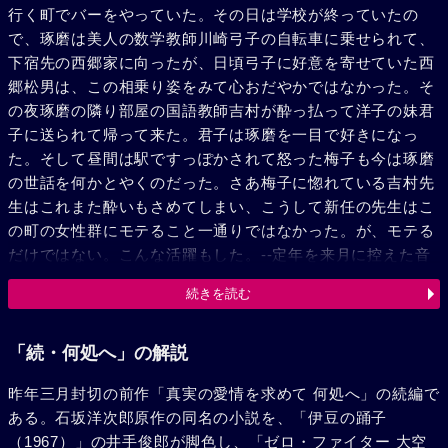
行く町でバーをやっていた。その日は学校が終っていたの
で、琢磨は美人の数学教師川崎弓子の自転車に乗せられて、
下宿先の西郷家に向ったが、日頃弓子に好意を寄せていた西
郷松男は、この相乗り姿をみて心おだやかではなかった。そ
の夜琢磨の隣り部屋の国語教師吉村が酔っ払って洋子の妹君
子に送られて帰って来た。君子は琢磨を一目で好きになっ
た。そして昼間は駅ですっぽかされて怒った梅子も今は琢磨
の世話を何かとやくのだった。さあ梅子に惚れている吉村先
生はこれまた酔いもさめてしまい、こうして新任の先生はこ
の町の女性群にモテること一通りではなかった。が、モテる
だけではない。こんな活躍もした。--定年を来月に控えた音
楽教師の森田は、数日後に迫ったこの中学の卒業生大河内代
続きを読む
議士の郷土入りを、彼が育てたオーケストラで迎えようと張
り切った。だが琢磨は、反対した。静かに迎えればそれでよ
いというのだ。大河内はヘリコプターで校庭に降りたった
「続・何処へ」の解説
が、琢磨の意見は全生徒を動かしており、誰も迎えに出なか
昨年三月封切の前作「真実の愛情を求めて 何処へ」の続編で
った。そんなうちに、とうとう森田が淋しく娘美代と共に町
ある。石坂洋次郎原作の同名の小説を、「伊豆の踊子
を去る日がきた。駅へ着いた父娘に突然、螢の光が鳴り響い
（1967）」の井手俊郎が脚色し、「ゼロ・ファイター 大空
た。生徒が整列し琢磨が指揮していた。彼は森田にタクトを