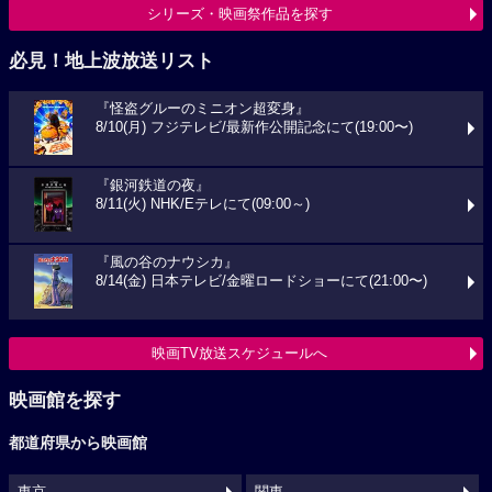
シリーズ・映画祭作品を探す
必見！地上波放送リスト
『怪盗グルーのミニオン超変身』
8/10(月) フジテレビ/最新作公開記念にて(19:00〜)
『銀河鉄道の夜』
8/11(火) NHK/Eテレにて(09:00～)
『風の谷のナウシカ』
8/14(金) 日本テレビ/金曜ロードショーにて(21:00〜)
映画TV放送スケジュールへ
映画館を探す
都道府県から映画館