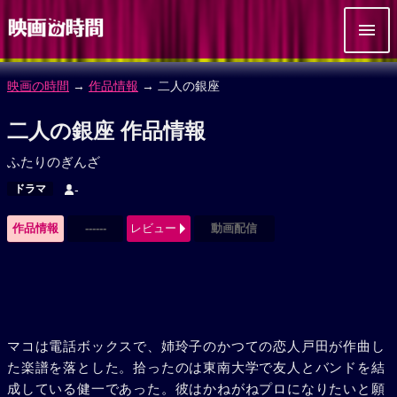
映画の時間
→
作品情報
→ 二人の銀座
二人の銀座 作品情報
ふたりのぎんざ
ドラマ
-
作品情報
------
レビュー
動画配信
マコは電話ボックスで、姉玲子のかつての恋人戸田が作曲し
た楽譜を落とした。拾ったのは東南大学で友人とバンドを結
成している健一であった。彼はかねがねプロになりたいと願