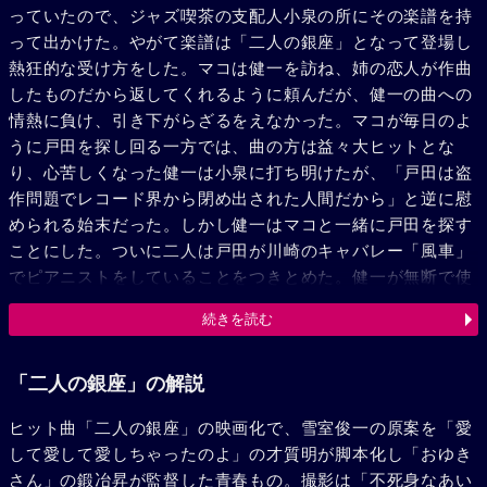
っていたので、ジャズ喫茶の支配人小泉の所にその楽譜を持
って出かけた。やがて楽譜は「二人の銀座」となって登場し
熱狂的な受け方をした。マコは健一を訪ね、姉の恋人が作曲
したものだから返してくれるように頼んだが、健一の曲への
情熱に負け、引き下がらざるをえなかった。マコが毎日のよ
うに戸田を探し回る一方では、曲の方は益々大ヒットとな
り、心苦しくなった健一は小泉に打ち明けたが、「戸田は盗
作問題でレコード界から閉め出された人間だから」と逆に慰
められる始末だった。しかし健一はマコと一緒に戸田を探す
ことにした。ついに二人は戸田が川崎のキャバレー「風車」
でピアニストをしていることをつきとめた。健一が無断で使
っていたことを詫びると「歌いたい人が歌い、弾きたい人が
続きを読む
弾く、音楽は皆のものだから」と言うのだった。そしてマコ
の「姉は貴方を待っています」との言葉に戸田の顔は一瞬変
った。数日後、いよいよ健一たちのプロへの登龍門となるジ
「二人の銀座」の解説
ャズ・フェスティバルの日がやってきた。マコもお祝いに来
ヒット曲「二人の銀座」の映画化で、雪室俊一の原案を「愛
た。興奮する聴衆を前に健一は今は一切を告白した。一瞬場
して愛して愛しちゃったのよ」の才質明が脚本化し「おゆき
内にざわめきが起ったが、正直な告白に場内は更にわきかえ
さん」の鍛冶昇が監督した青春もの。撮影は「不死身なあい
った。やがて「二人の銀座」の演奏が始った。その中で戸田