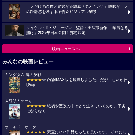
二人だけの温度と絶妙な距離感『男ともだち』曖昧な二人
の距離感を映す本予告＆ビジュアル解禁
マイケル・B・ジョーダン、監督・主演最新作 『華麗なる
賭け』2027年日本公開！邦題決定
映画ニュースへ
みんなの映画レビュー
キングダム 魂の決戦
★★★★
☆ 勿論IMAX版を鑑賞しました。だが、ちいかわ
映画に...
大統領のケーキ
★★★★★
戦禍や圧政の中でどう生きていくのか、下劣
にならなく...
オールド・オーク
★★★★★
素直にいい作品だったと思います。 それにし