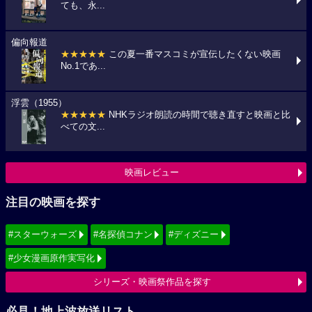
ても、永...
偏向報道
★★★★★
この夏一番マスコミが宣伝したくない映画
No.1であ...
浮雲（1955）
★★★★★
NHKラジオ朗読の時間で聴き直すと映画と比
べての文...
映画レビュー
注目の映画を探す
#スターウォーズ
#名探偵コナン
#ディズニー
#少女漫画原作実写化
シリーズ・映画祭作品を探す
必見！地上波放送リスト