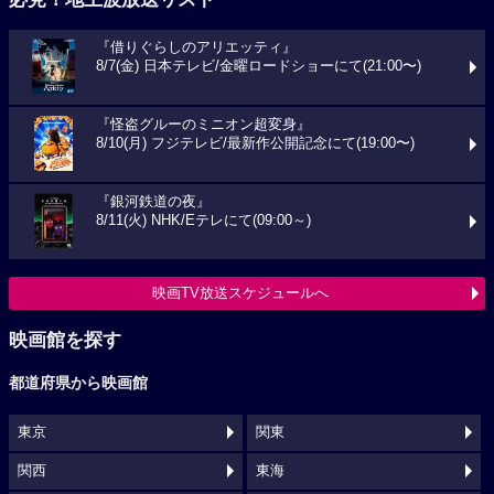
『借りぐらしのアリエッティ』
8/7(金) 日本テレビ/金曜ロードショーにて(21:00〜)
『怪盗グルーのミニオン超変身』
8/10(月) フジテレビ/最新作公開記念にて(19:00〜)
『銀河鉄道の夜』
8/11(火) NHK/Eテレにて(09:00～)
映画TV放送スケジュールへ
映画館を探す
都道府県から映画館
東京
関東
関西
東海