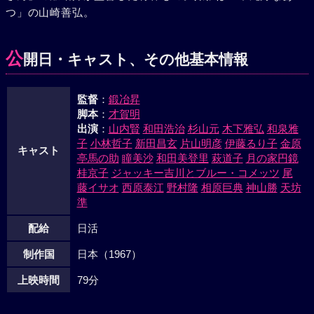
つ」の山崎善弘。
は一人淋しく会場から消えていった。その後を玲子が追って
いった。一方大成功をおさめたマコと健一は友人たちと、
「二人の銀座」を合唱しながら、夕暮れの銀座を青春の行進
公
開日・キャスト、その他基本情報
を続けていった。
監督
：
鍛冶昇
脚本
：
才賀明
出演
：
山内賢
和田浩治
杉山元
木下雅弘
和泉雅
子
小林哲子
新田昌玄
片山明彦
伊藤るり子
金原
キャスト
亭馬の助
瞳美沙
和田美登里
萩道子
月の家円鏡
桂京子
ジャッキー吉川とブルー・コメッツ
尾
藤イサオ
西原泰江
野村隆
相原巨典
神山勝
天坊
準
配給
日活
制作国
日本（1967）
上映時間
79分