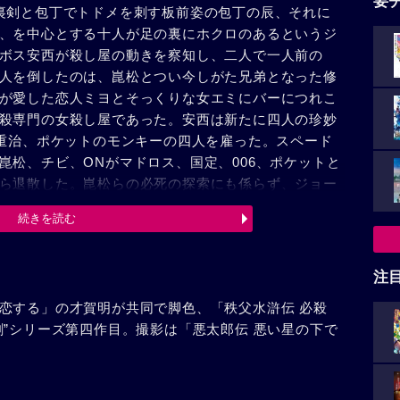
要
裏剣と包丁でトドメを刺す板前姿の包丁の辰、それに
、を中心とする十人が足の裏にホクロのあるというジ
ボス安西が殺し屋の動きを察知し、二人で一人前の
人を倒したのは、崑松とつい今しがた兄弟となった修
が愛した恋人ミヨとそっくりな女エミにバーにつれこ
殺専門の女殺し屋であった。安西は新たに四人の珍妙
の重治、ポケットのモンキーの四人を雇った。スペード
崑松、チビ、ONがマドロス、国定、006、ポケットと
ら退散した。崑松らの必死の探索にも係らず、ジョー
ンバーは雲井一人になってしまった。が、ついに真相
続きを読む
めにしようと、安西と共謀してジョーの名前を使って
のジョーこと次郎は、雲井を呼び出し射殺した。悪人
郎に味方して安西一派を倒した。自首して出る次郎を
注
を求めて汽車にのった。だが。これが刑務所行きの汽
恋する」の才賀明が共同で脚色、「秩父水滸伝 必殺
劇”シリーズ第四作目。撮影は「悪太郎伝 悪い星の下で