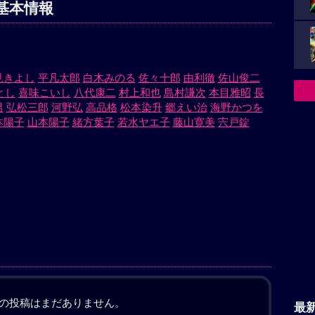
基本情報
見きよし
平凡太郎
白木みのる
佐々十郎
由利徹
佐山俊二
とし
喜味こいし
八代康二
村上和也
島村謙次
本目雅昭
長
男
弘松三郎
河野弘
高品格
松本染升
郷えい治
海野かつを
本陽子
山本陽子
緒方葉子
若水ヤエ子
藤山寛美
宍戸錠
の投稿はまだありません。
最