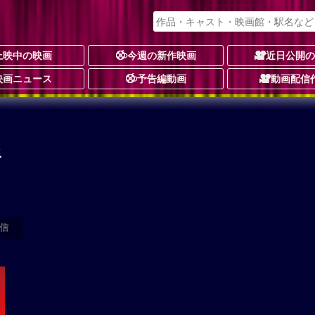
上映中の映画
今週の新作映画
近日公開
映画ニュース
予告編動画
動画配信
報
信