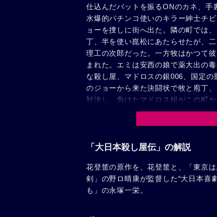
仕込んだバットを振るONのカネ、手
水爆的パチンコ使いのキラー紳士チビ
ョーを捜しに街へ出た。隣の町では、
丁、半を使い崑松にあたらせたが、二
理工の次郎だった。一方牧はかつて彼
まれた。エミは安西の娘で薬大出の毒
な殺し屋、マドロスの銀006、国定
のジョーから来た決闘状で牧と庖丁、
対決し、負けたマドロス組がこの町か
は一向姿を現わさず、遂に五光会のメ
がバレた。雲井がボスの利権を一人じ
殺していったのだ。だが憤った本もの
に利用されて怒った殺し屋たちは、次
「大日本殺し屋伝」の解説
残し、殺し屋たちは、また新しい仕事
花登筐の原作を、花登筐と、「東京は
車とは誰も知らなかった……。
剣」の野ロ晴康が監督した“大日本喜
も」の永塚一栄。