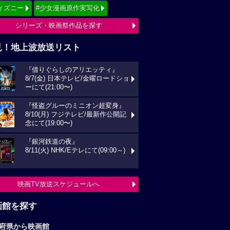
ィズニー
#少女漫画原作実写化
シリーズ・映画祭作品を探す
見！地上波放送リスト
『借りぐらしのアリエッティ』
8/7(金) 日本テレビ/金曜ロードショ
ーにて(21:00〜)
『怪盗グルーのミニオン超変身』
8/10(月) フジテレビ/最新作公開記
念にて(19:00〜)
『銀河鉄道の夜』
8/11(火) NHK/Eテレにて(09:00～)
映画TV放送スケジュールへ
画館を探す
府県から映画館