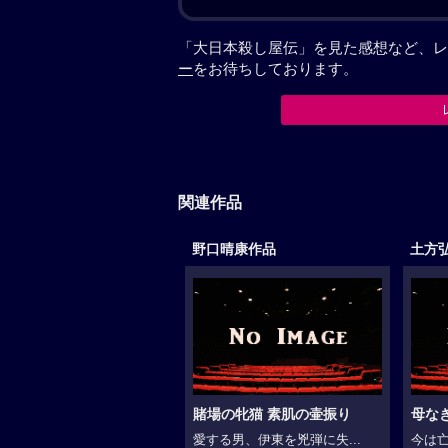
「大日本殺し屋伝」を見た感想など、レ
ー
をお待ちしております。
関連作品
野口晴康作品
土方
賭場の牝猫 素肌の壷振り
母な
愛する男、伊東を兇弾に失...
今は亡