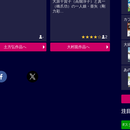
大原千賀子（高畑淳子）と真一
（橋爪功）の一人娘・亜矢（剛
力彩...
カ
-
★★★★☆
2
大
土方弘作品へ
大村崑作品へ
あ
注
#ス