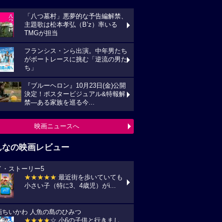
「八つ墓村」悪夢的な予告編解禁、
主題歌は松本孝弘（B’z）率いる
TMGが担当
フランシス・ンら出演。中年男たち
がボートレースに挑む「逆流の男た
ち」
『ブルーヘロン』10月23日(金)公開
決定！ポスタービジュアル&特報解
禁―ある家族を巡る今...
映画ニュースへ
んなの映画レビュー
イ・ストーリー5
★★★★★
最近街を歩いていても
小さい子（特に3、4歳児）がi...
画ちいかわ 人魚の島のひみつ
★★★★
☆ 小6の子供と行きまし