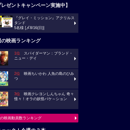
プレゼントキャンペーン実施中】
『グレイ・ミッション』アクリルス
タンド
5名様 [〆8/16(日)]
週の映画ランキング
1位
スパイダーマン：ブランド・
ニュー・デイ
2位
映画ちいかわ 人魚の島のひみ
つ
3位
映画クレヨンしんちゃん 奇々
怪々！オラの妖怪バケ～ション
の映画動員数ランキング