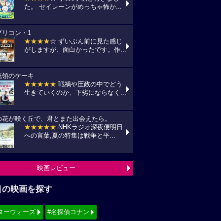
た。 セイレーンがめっちゃ怖か...
プリコン・1
★★★★
☆ ずいぶん前に見た感じ
がしますが、面白かったです。作...
統領のケーキ
★★★★★
戦禍や圧政の中でどう
生きていくのか、下劣にならなく...
の花が咲く丘で、君とまた出会えたら。
★★★★★
NHKラジオ深夜便明日
への言葉,夏の特集は戦争と平...
映画レビュー
目の映画を探す
ターウォーズ
#名探偵コナン