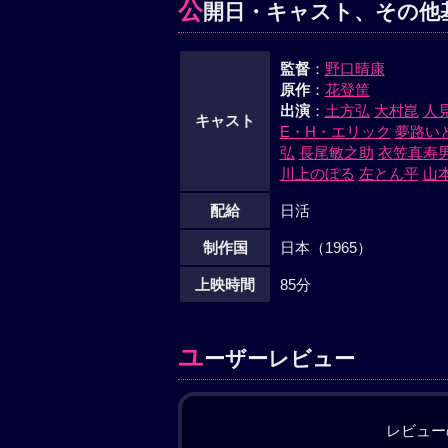
公
開日・キャスト、その他
監督
：
野口晴康
原作
：
花登筐
出演
：
土方弘
大村崑
人
キャスト
E・H・エリック
夢路い
弘
長尾敏之助
衣笠真寿
川上のぼる
左とん平
山
配給
日活
制作国
日本（1965）
上映時間
85分
ユ
ーザーレビュー
レビュー