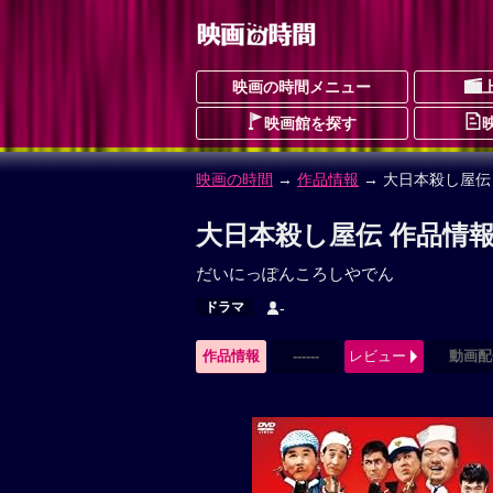
映画の時間メニュー
映画館を探す
映画の時間
→
作品情報
→ 大日本殺し屋伝
大日本殺し屋伝 作品情
だいにっぽんころしやでん
ドラマ
-
作品情報
------
レビュー
動画配