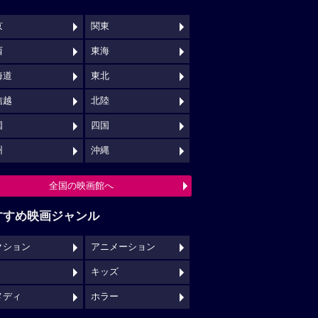
京
関東
西
東海
海道
東北
信越
北陸
国
四国
州
沖縄
全国の映画館へ
すすめ映画ジャンル
クション
アニメーション
キッズ
メディ
ホラー