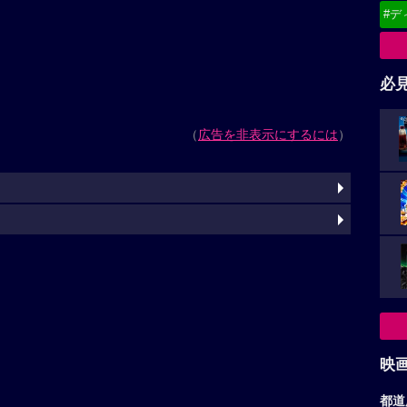
#デ
必
（
広告を非表示にするには
）
映
都道