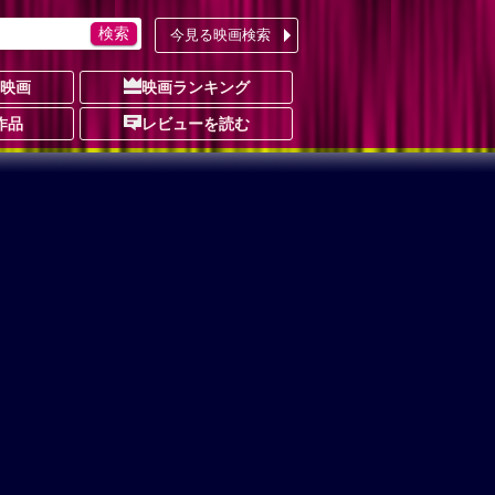
今見る映画検索
の映画
映画ランキング
作品
レビューを読む