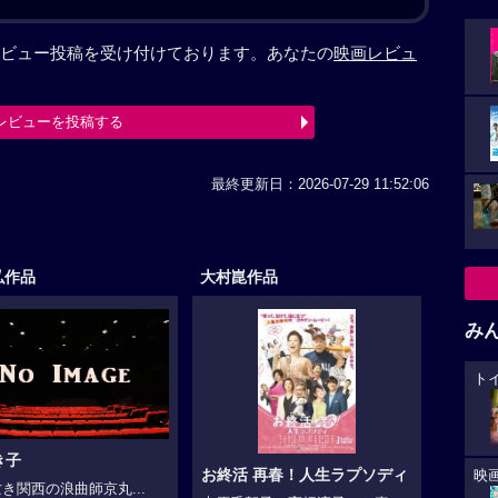
ビュー投稿を受け付けております。あなたの
映画レビュ
レビューを投稿する
最終更新日：2026-07-29 11:52:06
弘作品
大村崑作品
み
ト
き子
お終活 再春！人生ラプソディ
映
き関西の浪曲師京丸...