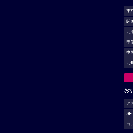
東
関
北
甲
中
九
お
ア
SF
コ