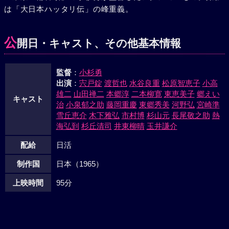
は「大日本ハッタリ伝」の峰重義。
に停泊する周の始に忍び込んだが、周の配下の者にドラム罐
詰めにされた。その頃倉庫街ではナンシィ、ゆかりらが周一
味につかまり、麻薬中毒の女と共に香港に売られる寸前であ
公
開日・キャスト、その他基本情報
った。そして津川は周に射殺されていた。だが、難をのがれ
たジョウ、哲也それにレーサーらの協力で、周らは警官隊に
監督
：
小杉勇
つかまり、兄弟は、固く肩を抱き合った。やがてジョウはア
出演
：
宍戸錠
渡哲也
水谷良重
松原智恵子
小高
メリカへと去っていった。
雄二
山田禅二
本郷淳
二本柳寛
東恵美子
郷えい
キャスト
治
小泉郁之助
藤岡重慶
東郷秀美
河野弘
宮崎準
雪丘恵介
木下雅弘
市村博
杉山元
長尾敬之助
熱
海弘到
杉丘清司
井東柳晴
玉井謙介
配給
日活
制作国
日本（1965）
上映時間
95分