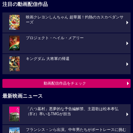
注目の動画配信作品
映画クレヨンしんちゃん 超華麗！灼熱のカスカベダンサ
ーズ
プロジェクト・ヘイル・メアリー
キングダム 大将軍の帰還
動画配信作品をチェック
最新映画ニュース
「八つ墓村」悪夢的な予告編解禁、主題歌は松本孝弘
（B’z）率いるTMGが担当
フランシス・ンら出演。中年男たちがボートレースに挑む