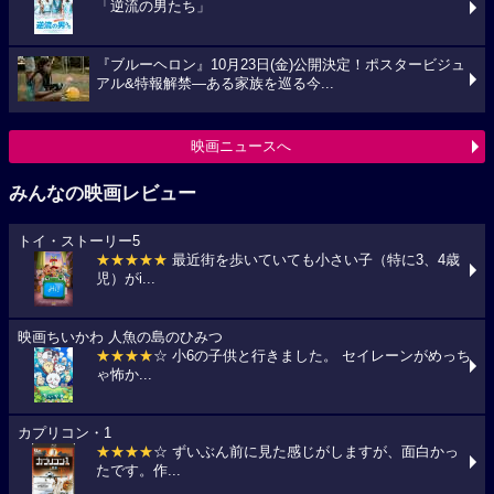
「逆流の男たち」
『ブルーヘロン』10月23日(金)公開決定！ポスタービジュ
アル&特報解禁―ある家族を巡る今...
映画ニュースへ
みんなの映画レビュー
トイ・ストーリー5
★★★★★
最近街を歩いていても小さい子（特に3、4歳
児）がi...
映画ちいかわ 人魚の島のひみつ
★★★★
☆ 小6の子供と行きました。 セイレーンがめっち
ゃ怖か...
カプリコン・1
★★★★
☆ ずいぶん前に見た感じがしますが、面白かっ
たです。作...