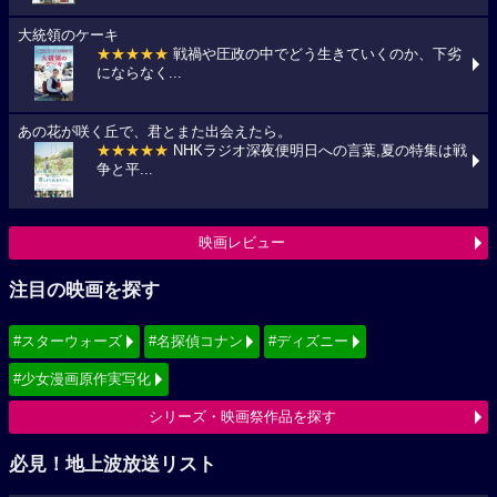
大統領のケーキ
★★★★★
戦禍や圧政の中でどう生きていくのか、下劣
にならなく...
あの花が咲く丘で、君とまた出会えたら。
★★★★★
NHKラジオ深夜便明日への言葉,夏の特集は戦
争と平...
映画レビュー
注目の映画を探す
#スターウォーズ
#名探偵コナン
#ディズニー
#少女漫画原作実写化
シリーズ・映画祭作品を探す
必見！地上波放送リスト