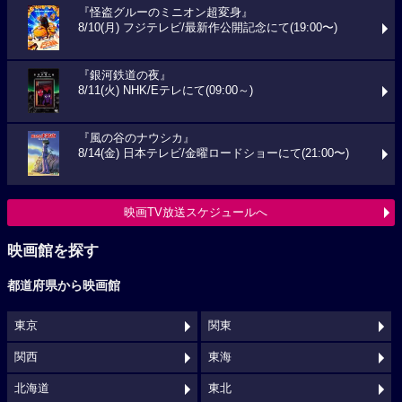
『怪盗グルーのミニオン超変身』
8/10(月) フジテレビ/最新作公開記念にて(19:00〜)
『銀河鉄道の夜』
8/11(火) NHK/Eテレにて(09:00～)
『風の谷のナウシカ』
8/14(金) 日本テレビ/金曜ロードショーにて(21:00〜)
映画TV放送スケジュールへ
映画館を探す
都道府県から映画館
東京
関東
関西
東海
北海道
東北