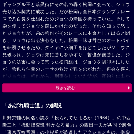
ギャンブル王と暗黒街にその名の轟く松岡に会って、ジョウ
売り込み契約に成功した。だが松岡は全日本グランプリレー
スで八百長を仕組むためジョウの帰国を待っていた。そして
崇を使ってジョウを罠にかけたのだった。それを知って怒っ
たジョウだが、弟の哲也がそのレースに本命として出ると聞
き、ジョウは出る決心をした。松岡一味は哲也のオートバイ
を転覆させるため、タイヤに小細工をほどこしたがジョウに
見破られ、ジョウは弟に勝ちをゆずり、哲也が優勝した。ジ
ョウの妨害に会って怒った松岡組は、ジョウを袋叩きにした
が、哲也ら仲間のレーサの救けで難をのがれた。再会を喜ん
だジョウは、哲也から、刑事をしていた父が、夜釣りに出か
け行方不明となったと聞かされた。一方松岡は八百長の失敗
続きを読む
で大ボス周から責任をとらされ、哲也の恋人ゆかりの兄津川
も、松岡を恐れて二人の交際を断つよう迫った。ある晩ジョ
ウの父の死体がドラム罐詰めであがった。怒った兄弟は徹底
「あばれ騎士道」の解説
的に松岡らを洗った。津川の経営するトロピカーナを父が調
川野京輔の同名小説を「殺られてたまるか（1964）」の中西
べていたのを思い出した哲也は、踊り子ナンシィの協力で、
隆三と「機動捜査班 静かなる暴力」の西田一夫が共同で脚色
津川と情婦の美佐が多量の麻薬を流していることを確めた。
「東京五輪音頭」の小杉勇が監督したアクションもの。撮影
津川に周の手下が父親殺しであると白状させると二人は、沖