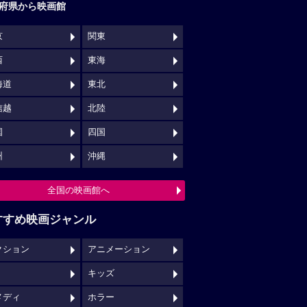
府県から映画館
京
関東
西
東海
海道
東北
信越
北陸
国
四国
州
沖縄
全国の映画館へ
すすめ映画ジャンル
クション
アニメーション
キッズ
メディ
ホラー