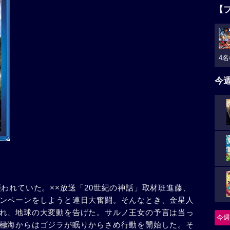
【
4名
今
われていた。××放送「20世紀の神話」取材班進藤、
ンペーンをしようと連日大奮闘。そんなとき、金星人
れ、地球の大変動を告げた。サルノ王女の予言は当っ
今週
極海からはゴジラが眠りからさめ行動を開始した。そ