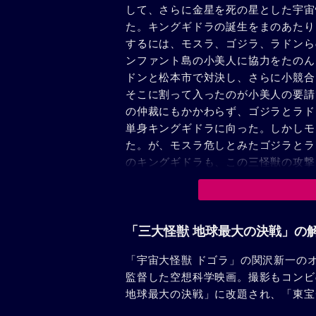
して、さらに金星を死の星とした宇宙
た。キングギドラの誕生をまのあたり
するには、モスラ、ゴジラ、ラドンら
ンファント島の小美人に協力をたのん
ドンと松本市で対決し、さらに小競合
そこに割って入ったのが小美人の要請
の仲裁にもかかわらず、ゴジラとラド
単身キングギドラに向った。しかしモ
た。が、モスラ危しとみたゴジラとラ
のキングギドラも、この三怪獣の攻撃
「三大怪獣 地球最大の決戦」の
「宇宙大怪獣 ドゴラ」の関沢新一の
監督した空想科学映画。撮影もコンビ
地球最大の決戦」に改題され、「東宝