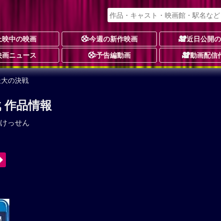
上映中の映画
今週の新作映画
近日公開
映画ニュース
予告編動画
動画配信
最大の決戦
 作品情報
けっせん