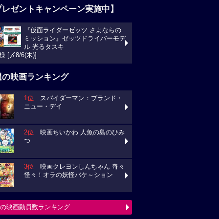
プレゼントキャンペーン実施中】
『仮面ライダーゼッツ さよならの
ミッション』ゼッツドライバーモデ
ル 光るタスキ
様 [〆8/6(木)]
週の映画ランキング
1位
スパイダーマン：ブランド・
ニュー・デイ
2位
映画ちいかわ 人魚の島のひみ
つ
3位
映画クレヨンしんちゃん 奇々
怪々！オラの妖怪バケ～ション
の映画動員数ランキング