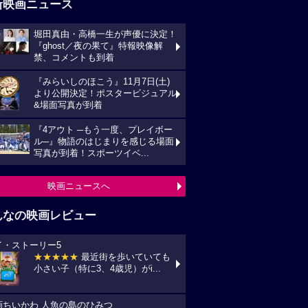
新映画ニュース
堀田真由・高橋一生が声優に決定！
『ghost／夜の果て』特報映像解
禁、コメントも到着
『みらいしのほこう』11月7日(土)
より公開決定！ポスタービジュアル
&場面写真が到着
『4アウト ─もう一度、プレイボー
ル─』物語のはじまりを感じる場面
写真が到着！スポーツイベ...
映画ニュースへ
んなの映画レビュー
イ・ストーリー5
★★★★★
最近街を歩いていても
小さい子（特に3、4歳児）がi...
画ちいかわ 人魚の島のひみつ