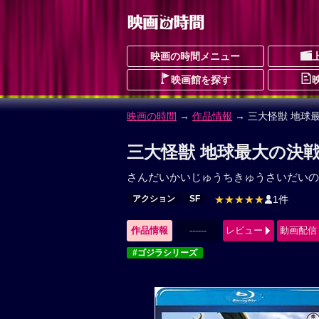
映画の時間メニュー
映画館を探す
映画の時間
→
作品情報
→ 三大怪獣 地球
三大怪獣 地球最大の決戦
さんだいかいじゅうちきゅうさいだいの
アクション
SF
★★★★★
1件
作品情報
------
レビュー
動画配信
#ゴジラシリーズ