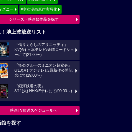
ィズニー
#少女漫画原作実写化
シリーズ・映画祭作品を探す
見！地上波放送リスト
『借りぐらしのアリエッティ』
8/7(金) 日本テレビ/金曜ロードショ
ーにて(21:00〜)
『怪盗グルーのミニオン超変身』
8/10(月) フジテレビ/最新作公開記
念にて(19:00〜)
『銀河鉄道の夜』
8/11(火) NHK/Eテレにて(09:00～)
映画TV放送スケジュールへ
画館を探す