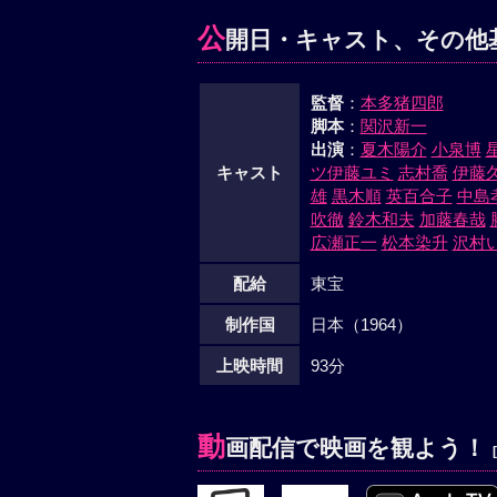
公
開日・キャスト、その他
監督
：
本多猪四郎
脚本
：
関沢新一
出演
：
夏木陽介
小泉博
キャスト
ツ伊藤ユミ
志村喬
伊藤
雄
黒木順
英百合子
中島
吹徹
鈴木和夫
加藤春哉
広瀬正一
松本染升
沢村
配給
東宝
制作国
日本（1964）
上映時間
93分
動
画配信で映画を観よう！