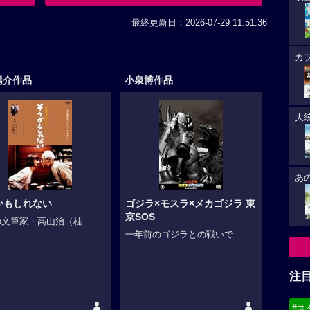
最終更新日：2026-07-29 11:51:36
カ
陽介作品
小泉博作品
大
あ
かもしれない
ゴジラ×モスラ×メカゴジラ 東
京SOS
文筆家・高山治（桂...
一年前のゴジラとの戦いで...
注
-
-
#ス