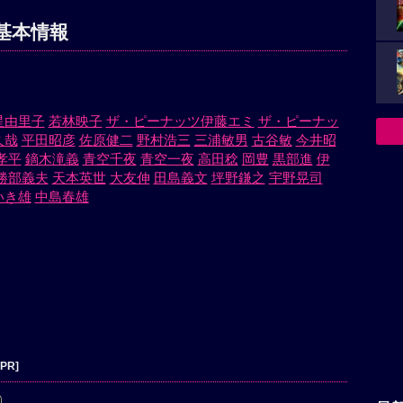
基本情報
星由里子
若林映子
ザ・ピーナッツ伊藤エミ
ザ・ピーナッ
久哉
平田昭彦
佐原健二
野村浩三
三浦敏男
古谷敏
今井昭
孝平
鏑木滝義
青空千夜
青空一夜
高田稔
岡豊
黒部進
伊
勝部義夫
天本英世
大友伸
田島義文
坪野鎌之
宇野晃司
いき雄
中島春雄
[PR]