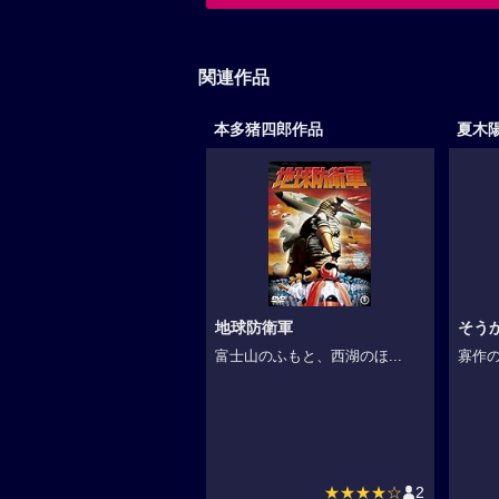
関連作品
本多猪四郎作品
夏木
地球防衛軍
そう
富士山のふもと、西湖のほ...
寡作の
★★★★☆
2