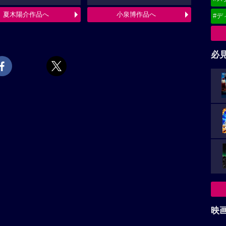
夏木陽介作品へ
小泉博作品へ
#デ
必
映