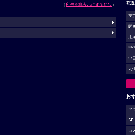
都道
（
広告を非表示にするには
）
東
関
北
甲
中
九
お
ア
SF
コ