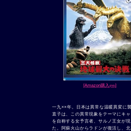
[Amazon購入
]
(PR)
一九××年。日本は異常な温暖異変に襲
直子は、この異常現象をテーマにキャ
を自称する女予言者、サルノ王女が現
た。阿蘇火山からラドンが復活し、北