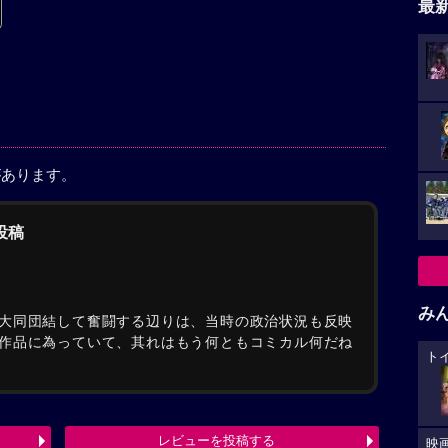
最
があります。
の投稿
み
大同団結して奮闘する辺りは、当時の政治状況も反映
作品に為っていて、其れはもう何ともコミカル何だね
ト
レビューを投稿する
映