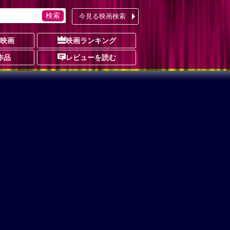
今見る映画検索
の映画
映画ランキング
作品
レビューを読む