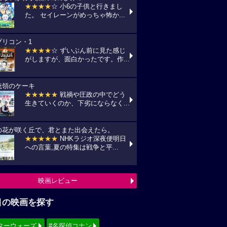
★★★★
☆ 小6の子供と行きまし
た。 セイレーンがめっちゃ怖か...
プリコン・1
★★★★
☆ ずいぶん前に見た感じ
がしますが、面白かったです。作...
統領のケーキ
★★★★★
戦禍や圧政の中でどう
生きていくのか、下劣にならなく...
の花が咲く丘で、君とまた出会えたら。
★★★★★
NHKラジオ深夜便明日
への言葉,夏の特集は戦争と平...
映画レビュー
目の映画を探す
ターウォーズ
#名探偵コナン