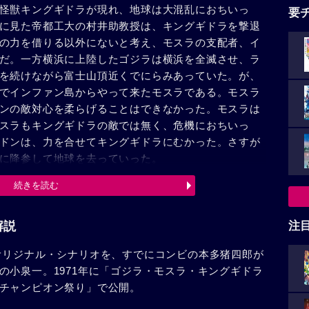
怪獣キングギドラが現れ、地球は大混乱におちいっ
要
に見た帝都工大の村井助教授は、キングギドラを撃退
の力を借りる以外にないと考え、モスラの支配者、イ
だ。一方横浜に上陸したゴジラは横浜を全滅させ、ラ
を続けながら富士山頂近くでにらみあっていた。が、
でインファン島からやって来たモスラである。モスラ
ンの敵対心を柔らげることはできなかった。モスラは
スラもキングギドラの敵では無く、危機におちいっ
ドンは、力を合せてキングギドラにむかった。さすが
に降参して地球を去っていった。
続きを読む
解説
注
オリジナル・シナリオを、すでにコンビの本多猪四郎が
の小泉一。1971年に「ゴジラ・モスラ・キングギドラ
チャンピオン祭り」で公開。