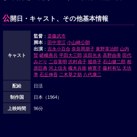
は、光平と西光寺の境内で対決したが、光平から「あの人が
拒絶したのは、文学修行に励みたいからだ」と聞かされ、肩
公
開日・キャスト、その他基本情報
を落した。その頃、フミ子は、光平に魅かれながらも、境遇
の相違からあきらめ、東京に行く決意を固めていた。
監督
：
斎藤武市
脚本
：
田中澄江
小山崎公朗
出演
：
吉永小百合
奈良岡朋子
東野英治郎
山内
キャスト
賢
嵯峨善兵
平田大三郎
浜田光夫
高野由美
田代
みどり
二谷英明
沢村貞子
堀恭子
石山健二郎
相
原巨典
河上信夫
榎木兵衛
林寛子
藤村有弘
天坊
準
石丘伸吾
二木草之助
八代康二
配給
日活
制作国
日本（1964）
上映時間
96分