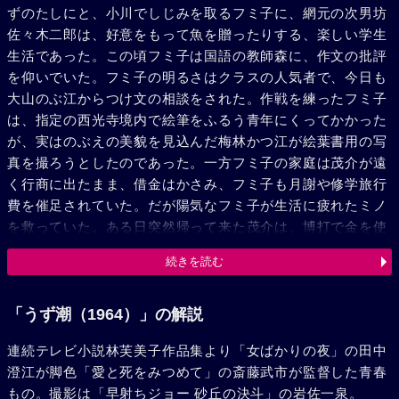
ずのたしにと、小川でしじみを取るフミ子に、網元の次男坊
佐々木二郎は、好意をもって魚を贈ったりする、楽しい学生
生活であった。この頃フミ子は国語の教師森に、作文の批評
を仰いでいた。フミ子の明るさはクラスの人気者で、今日も
大山のぶ江からつけ文の相談をされた。作戦を練ったフミ子
は、指定の西光寺境内で絵筆をふるう青年にくってかかった
が、実はのぶえの美貌を見込んだ梅林かつ江が絵葉書用の写
真を撮ろうとしたのであった。一方フミ子の家庭は茂介が遠
く行商に出たまま、借金はかさみ、フミ子も月謝や修学旅行
費を催足されていた。だが陽気なフミ子が生活に疲れたミノ
を救っていた。ある日突然帰って来た茂介は、博打で金を使
い果していた。仕方なく借金のため大杉質店に行ったフミ子
続きを読む
は、境内で会った青年大杉光平に会って、恥しさに逃げ帰っ
た。光平は帝大の学生で病気療養のため帰郷していたのだ。
フミ子は修学旅行費の捻出のため帆布工場の臨時工になり、
「うず潮（1964）」の解説
予定通り費用を作ったが、茂介から金の無心をされ、ミノの
連続テレビ小説林芙美子作品集より「女ばかりの夜」の田中
胸中を察すると、茂介に自分のお金をさし出した。修学旅行
澄江が脚色「愛と死をみつめて」の斎藤武市が監督した青春
を断念したフミ子に、突然、二郎がプロポーズした。学業に
もの。撮影は「早射ちジョー 砂丘の決斗」の岩佐一泉。
専念したいと断ったフミ子を、光平のためだと誤解した二郎