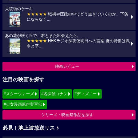
大統領のケーキ
★★★★★
戦禍や圧政の中でどう生きていくのか、下劣
にならなく...
あの花が咲く丘で、君とまた出会えたら。
★★★★★
NHKラジオ深夜便明日への言葉,夏の特集は戦
争と平...
映画レビュー
注目の映画を探す
#スターウォーズ
#名探偵コナン
#ディズニー
#少女漫画原作実写化
シリーズ・映画祭作品を探す
必見！地上波放送リスト