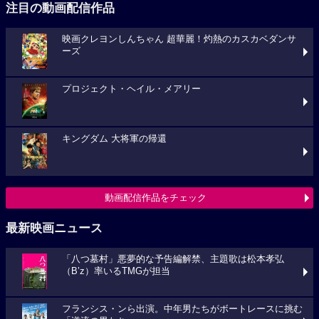
注目の動画配信作品
映画クレヨンしんちゃん 超華麗！灼熱のカスカベダンサ
ーズ
プロジェクト・ヘイル・メアリー
キングダム 大将軍の帰還
動画配信作品をチェック
最新映画ニュース
「八つ墓村」悪夢的な予告編解禁、主題歌は松本孝弘
（B’z）率いるTMGが担当
フランシス・ンら出演。中年男たちがボートレースに挑む