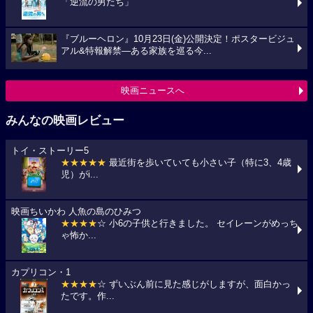
「逆流の男たち」
『ブルーヘロン』10月23日(金)公開決定！ポスタービジュ
アル&特報解禁―ある家族を巡る今...
映画ニュースへ
みんなの映画レビュー
トイ・ストーリー5
★★★★★
最近街を歩いていても小さい子（特に3、4歳
児）がi...
映画ちいかわ 人魚の島のひみつ
★★★★
☆ 小6の子供と行きました。 セイレーンがめっち
ゃ怖か...
カプリコン・1
★★★★
☆ ずいぶん前に見た感じがしますが、面白かっ
たです。作...