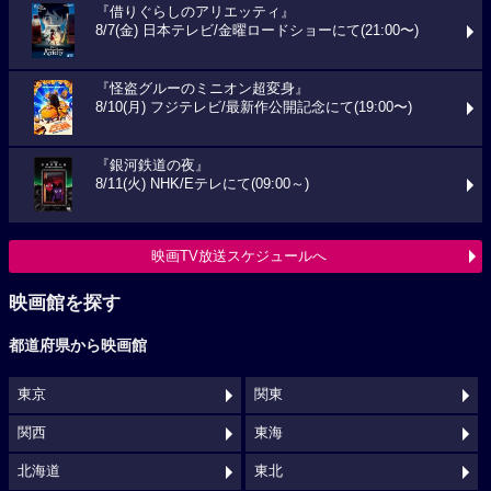
『借りぐらしのアリエッティ』
8/7(金) 日本テレビ/金曜ロードショーにて(21:00〜)
『怪盗グルーのミニオン超変身』
8/10(月) フジテレビ/最新作公開記念にて(19:00〜)
『銀河鉄道の夜』
8/11(火) NHK/Eテレにて(09:00～)
映画TV放送スケジュールへ
映画館を探す
都道府県から映画館
東京
関東
関西
東海
北海道
東北