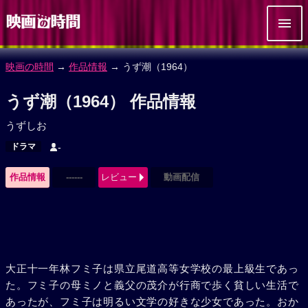
映画の時間
→
作品情報
→ うず潮（1964）
うず潮（1964） 作品情報
うずしお
ドラマ
-
作品情報
------
レビュー
動画配信
大正十一年林フミ子は県立尾道高等女学校の最上級生であっ
た。フミ子の母ミノと義父の茂介が行商で歩く貧しい生活で
あったが、フミ子は明るい文学の好きな少女であった。おか