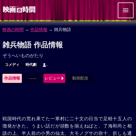
映画の時間
→
作品情報
→ 雑兵物語
雑兵物語 作品情報
ぞうへいものがたり
コメディ
時代劇
-
作品情報
------
レビュー
動画配信
戦国時代の荒れ果てた一寒村に二十文の日当で足軽十五人の
徴発がきた。うまい話だが頭数を揃えねばと、了海和尚と相
談の上、半人前の小男の仙太、大モノグサの弥十、折しも通