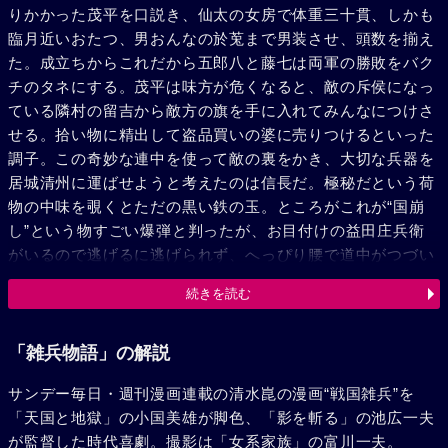
りかかった茂平を口説き、仙太の女房で体重三十貫、しかも
臨月近いおたつ、男おんなの於莵まで男装させ、頭数を揃え
た。成立ちからこれだから五郎八と藤七は両軍の勝敗をバク
チのタネにする。茂平は味方が危くなると、敵の斥侯になっ
ている隣村の留吉から敵方の旗を手に入れてみんなにつけさ
せる。拾い物に精出して盗品買いの婆に売りつけるといった
調子。この奇妙な連中を使って敵の裏をかき、大切な兵器を
居城清州に運ばせようと考えたのは信長だ。極秘だという荷
物の中味を覗くとただの黒い鉄の玉。ところがこれが“国崩
し”という物すごい爆弾と判ったが、お目付けの益田庄兵衛
がいるので逃げるに逃げられず、へっぴり腰で道中がつづい
た。清州にたどりつき、明朝を期して砲撃と決ったが、一足
続きを読む
さきに故郷へ帰ったはずの仙太夫婦と赤ん坊が敵の城にいる
ことが判った。そこで一同は必死になって仙太を救けに出か
け、雑兵たちや仙太親子を脱出させた。とたんに大音響、茂
「雑兵物語」の解説
平は於莵を突き倒すようにして身を伏せた。やがて顔を上げ
サンデー毎日・週刊漫画連載の清水崑の漫画“戦国雑兵”を
てみれば、砦はあとかたもなく、ただ巨大なキノコ状の翼が
「天国と地獄」の小国美雄が脚色、「影を斬る」の池広一夫
天を突き上げるようにグングンのびていた。
が監督した時代喜劇。撮影は「女系家族」の富川一夫。