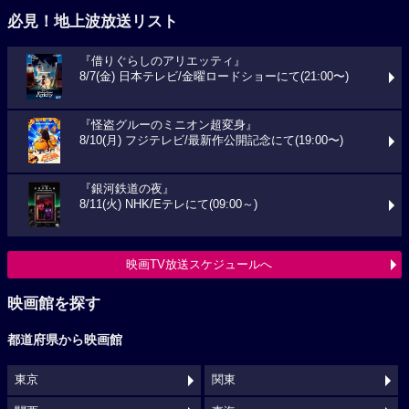
必見！地上波放送リスト
『借りぐらしのアリエッティ』
8/7(金) 日本テレビ/金曜ロードショーにて(21:00〜)
『怪盗グルーのミニオン超変身』
8/10(月) フジテレビ/最新作公開記念にて(19:00〜)
『銀河鉄道の夜』
8/11(火) NHK/Eテレにて(09:00～)
映画TV放送スケジュールへ
映画館を探す
都道府県から映画館
東京
関東