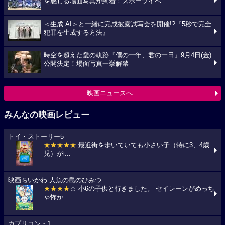
を感じる場面写真が到着！スポーツイベ...
＜生成 AI＞と一緒に完成披露試写会を開催!?『5秒で完全
犯罪を生成する方法』
時空を超えた愛の軌跡『僕の一年、君の一日』9月4日(金)
公開決定！場面写真一挙解禁
映画ニュースへ
みんなの映画レビュー
トイ・ストーリー5
★★★★★
最近街を歩いていても小さい子（特に3、4歳
児）がi...
映画ちいかわ 人魚の島のひみつ
★★★★
☆ 小6の子供と行きました。 セイレーンがめっち
ゃ怖か...
カプリコン・1