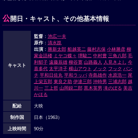
公
開日・キャスト、その他基本情報
監督
：
池広一夫
原作
：
清水崑
出演
：
勝新太郎
船越英二
藤村志保
小林勝彦
柳
家金語楼
ミヤコ蝶々
堺駿二
中村豊
三角八郎
毛
利郁子
遠藤辰雄
柳谷寛
山路義人
人見きよし
今
キャスト
喜多代
太平洋子
横山アウト
ノック
フック
パン
チ
平和日佐丸
平和ラッパ
寺島雄作
水原浩一
尾
上栄五郎
東良之助
伊達三郎
沖時男
三浦志郎
越
川一
三上哲
山岡鋭二郎
黒木英男
滝のぼる
美吉
かほる
配給
大映
制作国
日本（1963）
上映時間
90分