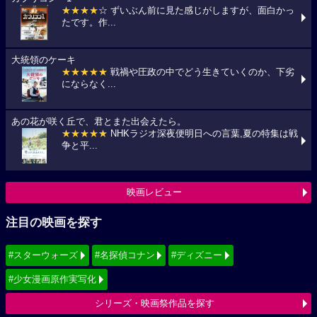
★★★★
☆ ずいぶん前に見た感じがしますが、面白かっ
たです。作...
大統領のケーキ
★★★★★
戦禍や圧政の中でどう生きていくのか、下劣
にならなく...
あの花が咲く丘で、君とまた出会えたら。
★★★★★
NHKラジオ深夜便明日への言葉,夏の特集は戦
争と平...
映画レビュー
注目の映画を探す
#スターウォーズ
#名探偵コナン
#ディズニー
#少女漫画原作実写化
シリーズ・映画祭作品を探す