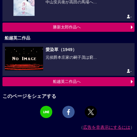
中山安兵衛が高田の馬場へ...
-
勝新太郎作品へ
船越英二作品
愛染草（1949）
元侯爵本庄家の嗣子茂は窮...
-
船越英二作品へ
このページをシェアする
（
広告を非表示にするには
）