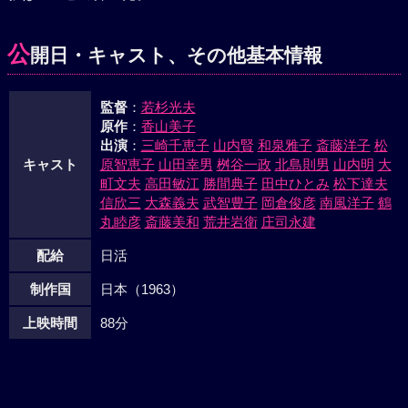
なったのだ。「定時制の試験を受けるんだ」と励まされるあ
り子の顔にも明るい表情が戻っていた。
公
開日・キャスト、その他基本情報
監督
：
若杉光夫
原作
：
香山美子
出演
：
三崎千恵子
山内賢
和泉雅子
斎藤洋子
松
キャスト
原智恵子
山田幸男
桝谷一政
北島則男
山内明
大
町文夫
高田敏江
勝間典子
田中ひとみ
松下達夫
信欣三
大森義夫
武智豊子
岡倉俊彦
南風洋子
鶴
丸睦彦
斎藤美和
荒井岩衛
庄司永建
配給
日活
制作国
日本（1963）
上映時間
88分