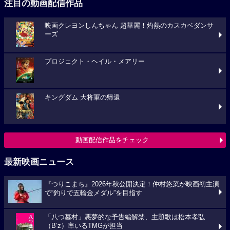
注目の動画配信作品
映画クレヨンしんちゃん 超華麗！灼熱のカスカベダンサ
ーズ
プロジェクト・ヘイル・メアリー
キングダム 大将軍の帰還
動画配信作品をチェック
最新映画ニュース
『つりこまち』2026年秋公開決定！仲村悠菜が映画初主演
で“釣りで五輪金メダル”を目指す
「八つ墓村」悪夢的な予告編解禁、主題歌は松本孝弘
（B’z）率いるTMGが担当