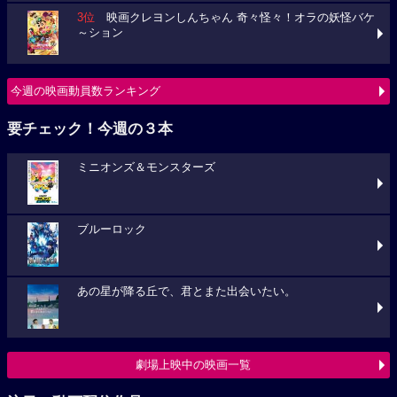
3位
映画クレヨンしんちゃん 奇々怪々！オラの妖怪バケ
～ション
今週の映画動員数ランキング
要チェック！今週の３本
ミニオンズ＆モンスターズ
ブルーロック
あの星が降る丘で、君とまた出会いたい。
劇場上映中の映画一覧