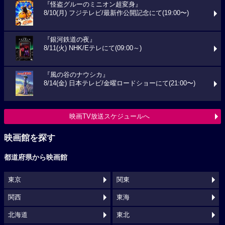
『怪盗グルーのミニオン超変身』
8/10(月) フジテレビ/最新作公開記念にて(19:00〜)
『銀河鉄道の夜』
8/11(火) NHK/Eテレにて(09:00～)
『風の谷のナウシカ』
8/14(金) 日本テレビ/金曜ロードショーにて(21:00〜)
映画TV放送スケジュールへ
映画館を探す
都道府県から映画館
東京
関東
関西
東海
北海道
東北