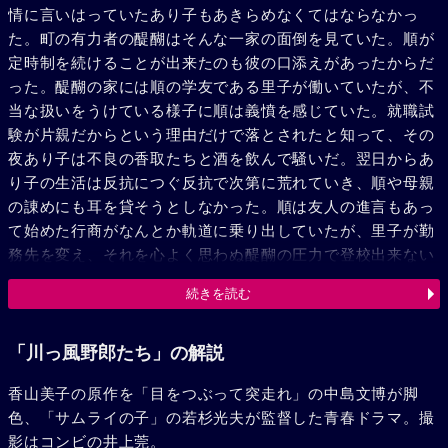
情に言いはっていたあり子もあきらめなくてはならなかっ
た。町の有力者の醍醐はそんな一家の面倒を見ていた。順が
定時制を続けることが出来たのも彼の口添えがあったからだ
った。醍醐の家には順の学友である里子が働いていたが、不
当な扱いをうけている様子に順は義憤を感じていた。就職試
験が片親だからという理由だけで落とされたと知って、その
夜あり子は不良の香取たちと酒を飲んで騒いだ。翌日からあ
り子の生活は反抗につぐ反抗で次第に荒れていき、順や母親
の諌めにも耳を貸そうとしなかった。順は友人の進言もあっ
て始めた行商がなんとか軌道に乗り出していたが、里子が勤
務先を変え、それを心よく思わぬ醍醐の圧力で登校出来ない
ことや、学校に寄りつかなくなった典、仕事で指を切断した
続きを読む
金子など、学友たちの生活も変っていった。旧正月のある
日、口論のあげく順に殴られたあり子は家を飛び出した。父
の形見の英語辞典一冊を持って、あり子はアメリカへ密航を
「川っ風野郎たち」の解説
企てたが失敗し、神戸の警察に引渡された。迎えに来た心配
香山美子の原作を「目をつぶって突走れ」の中島文博が脚
顔の順とあり子は、お互に非を詫び、固く抱きあった。東京
色、「サムライの子」の若杉光夫が監督した青春ドラマ。撮
に着いた二人に朗報が待っていた。里子も皆の団結で学校へ
影はコンビの井上莞。
戻ることが叶い、典も真面目になって一緒に勉強することに