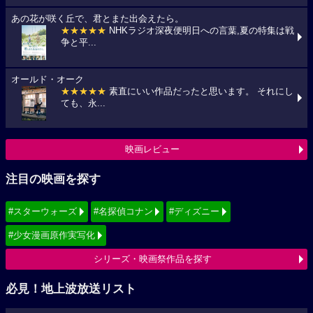
あの花が咲く丘で、君とまた出会えたら。
★★★★★
NHKラジオ深夜便明日への言葉,夏の特集は戦
争と平...
オールド・オーク
★★★★★
素直にいい作品だったと思います。 それにし
ても、永...
映画レビュー
注目の映画を探す
#スターウォーズ
#名探偵コナン
#ディズニー
#少女漫画原作実写化
シリーズ・映画祭作品を探す
必見！地上波放送リスト