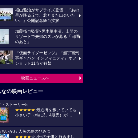
福山雅治がサプライズ登壇！『あの
星が降る丘で、君とまた出会いた
い。』公開記念舞台挨拶
加藤拓也監督×黒木華主演。山間の
リゾートで夫婦のズレが募る「日曜
のあと」
『仮面ライダーゼッツ』『超宇宙刑
事ギャバン インフィニティ』オフ
ショット11点が解禁
映画ニュースへ
んなの映画レビュー
イ・ストーリー5
★★★★★
最近街を歩いていても
小さい子（特に3、4歳児）がi...
画ちいかわ 人魚の島のひみつ
★★★★
☆ 小6の子供と行きまし