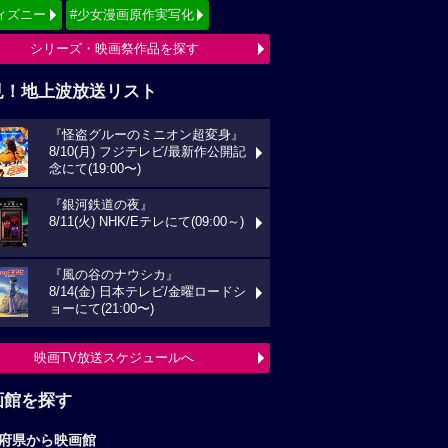
ィズニー
#少女漫画原作実写化
シリーズ・映画祭作品を探す
見！地上波放送リスト
『怪盗グルーのミニオン超変身』
8/10(月) フジテレビ/最新作公開記
念にて(19:00〜)
『銀河鉄道の夜』
8/11(火) NHK/Eテレにて(09:00～)
『風の谷のナウシカ』
8/14(金) 日本テレビ/金曜ロードシ
ョーにて(21:00〜)
映画TV放送スケジュールへ
画館を探す
府県から映画館