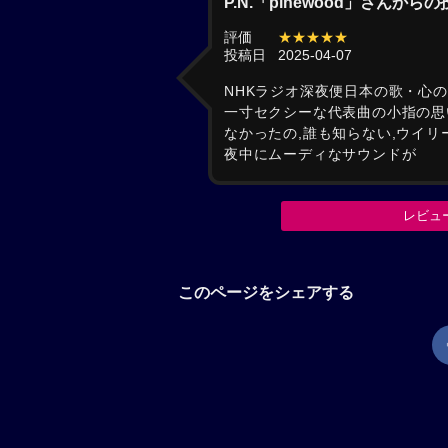
P.N.「pinewood」さんから
評価
★★★★★
投稿日
2025-04-07
NHKラジオ深夜便日本の歌・心の
一寸セクシーな代表曲の小指の思
なかったの,誰も知らない,ウイ
夜中にムーディなサウンドが
レビュ
このページをシェアする