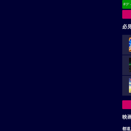
#デ
必
映
都道