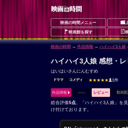
映画の時間メニュー
映画館を探す
映画の時間
→
作品情報
→
ハイハイ3人娘
ハイハイ3人娘 感想・レ
はいはいさんにんむすめ
ドラマ
コメディ
★★★★★
1件
作品情報
------
レビュー
動画配
総合評価
5点
、「ハイハイ3人娘」を
け付けております。