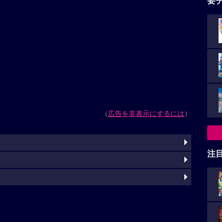
要
（
広告を非表示にするには
）
注