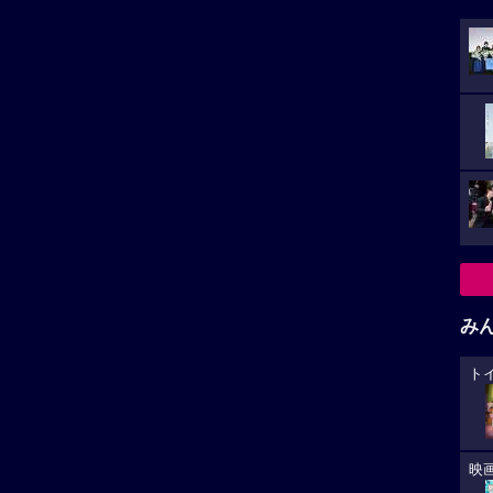
み
ト
映