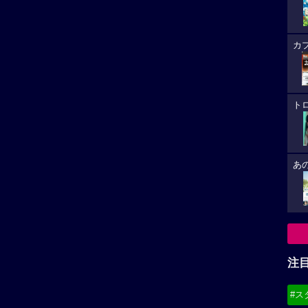
カ
ト
あ
注
#ス