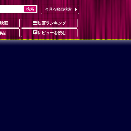
今見る映画検索
の映画
映画ランキング
作品
レビューを読む