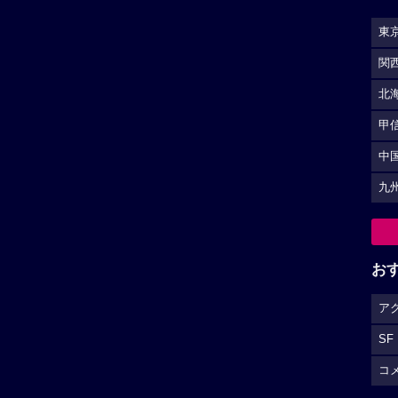
東
関
北
甲
中
九
お
ア
SF
コ