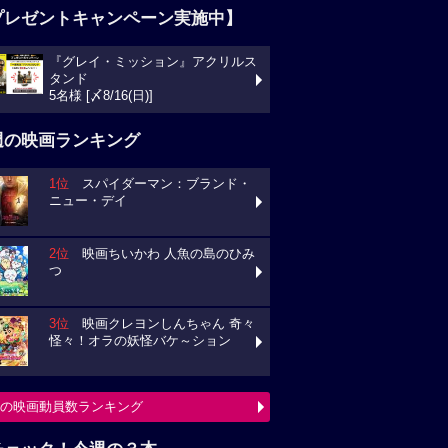
プレゼントキャンペーン実施中】
『グレイ・ミッション』アクリルス
タンド
5名様 [〆8/16(日)]
週の映画ランキング
1位
スパイダーマン：ブランド・
ニュー・デイ
2位
映画ちいかわ 人魚の島のひみ
つ
3位
映画クレヨンしんちゃん 奇々
怪々！オラの妖怪バケ～ション
の映画動員数ランキング