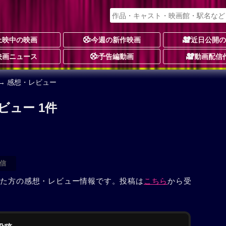
上映中の映画
今週の新作映画
近日公開
映画ニュース
予告編動画
動画配信
→ 感想・レビュー
ビュー 1件
信
見た方の感想・レビュー情報です。投稿は
こちら
から受