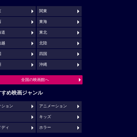
京
関東
西
東海
海道
東北
信越
北陸
国
四国
州
沖縄
全国の映画館へ
すすめ映画ジャンル
クション
アニメーション
キッズ
メディ
ホラー