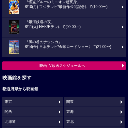
『怪盗グルーのミニオン超変身』
8/10(月) フジテレビ/最新作公開記念にて(19:00〜)
『銀河鉄道の夜』
8/11(火) NHK/Eテレにて(09:00～)
『風の谷のナウシカ』
8/14(金) 日本テレビ/金曜ロードショーにて(21:00〜)
映画TV放送スケジュールへ
映画館を探す
都道府県から映画館
東京
関東
関西
東海
北海道
東北