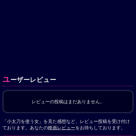
ユ
ーザーレビュー
レビューの投稿はまだありません。
「小太刀を使う女」を見た感想など、レビュー投稿を受け付け
ております。あなたの
映画レビュー
をお待ちしております。