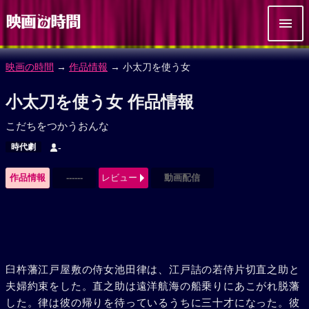
映画の時間
→
作品情報
→ 小太刀を使う女
小太刀を使う女 作品情報
こだちをつかうおんな
時代劇
-
作品情報
------
レビュー
動画配信
臼杵藩江戸屋敷の侍女池田律は、江戸詰の若侍片切直之助と
夫婦約束をした。直之助は遠洋航海の船乗りにあこがれ脱藩
した。律は彼の帰りを待っているうちに三十才になった。彼