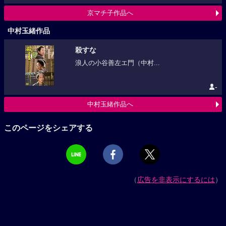
京マチ子作品へ
中村玉緒作品
殺すな
浪人の小谷善左エ門（中村...
-
中村玉緒作品へ
このページをシェアする
（
広告を非表示にするには
）