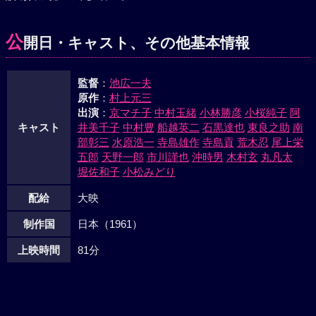
いた。彼は船長になって政府軍の輸送にあたっているとい
う。町は政府軍の手に戻った。健一郎は直之助を連れて寺に
公
開日・キャスト、その他基本情報
かけつけた。が、律やおたかの姿はなかった。心配する二人
の前に、釈放された律が戻ってきた。おたかも無事だった。
監督
：
池広一夫
一同の表情には笑いがよみがえった。
原作
：
村上元三
出演
：
京マチ子
中村玉緒
小林勝彦
小桜純子
阿
キャスト
井美千子
中村豊
船越英二
石黒達也
東良之助
南
部彰三
水原浩一
寺島雄作
寺島貢
荒木忍
尾上栄
五郎
天野一郎
市川謹也
沖時男
木村玄
丸凡太
堀佐和子
小松みどり
配給
大映
制作国
日本（1961）
上映時間
81分