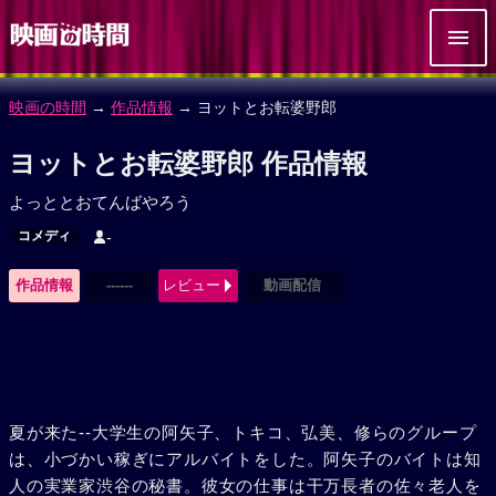
映画の時間
→
作品情報
→ ヨットとお転婆野郎
ヨットとお転婆野郎 作品情報
よっととおてんばやろう
コメディ
-
作品情報
------
レビュー
動画配信
夏が来た--大学生の阿矢子、トキコ、弘美、修らのグループ
は、小づかい稼ぎにアルバイトをした。阿矢子のバイトは知
人の実業家渋谷の秘書。彼女の仕事は干万長者の佐々老人を