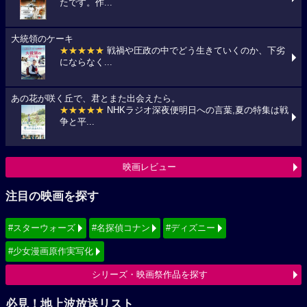
たです。作...
大統領のケーキ
★★★★★
戦禍や圧政の中でどう生きていくのか、下劣
にならなく...
あの花が咲く丘で、君とまた出会えたら。
★★★★★
NHKラジオ深夜便明日への言葉,夏の特集は戦
争と平...
映画レビュー
注目の映画を探す
#スターウォーズ
#名探偵コナン
#ディズニー
#少女漫画原作実写化
シリーズ・映画祭作品を探す
必見！地上波放送リスト