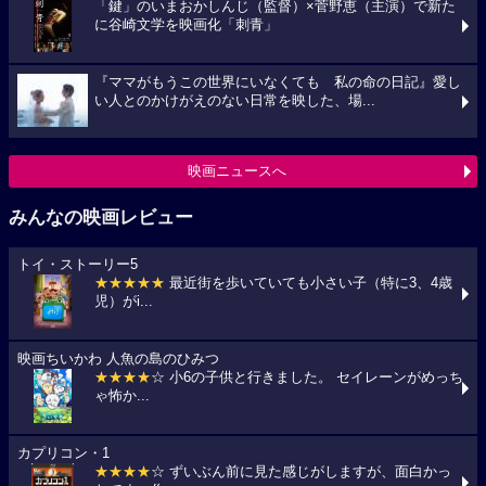
「鍵」のいまおかしんじ（監督）×菅野恵（主演）で新た
に谷崎文学を映画化「刺青」
『ママがもうこの世界にいなくても 私の命の日記』愛し
い人とのかけがえのない日常を映した、場...
映画ニュースへ
みんなの映画レビュー
トイ・ストーリー5
★★★★★
最近街を歩いていても小さい子（特に3、4歳
児）がi...
映画ちいかわ 人魚の島のひみつ
★★★★
☆ 小6の子供と行きました。 セイレーンがめっち
ゃ怖か...
カプリコン・1
★★★★
☆ ずいぶん前に見た感じがしますが、面白かっ