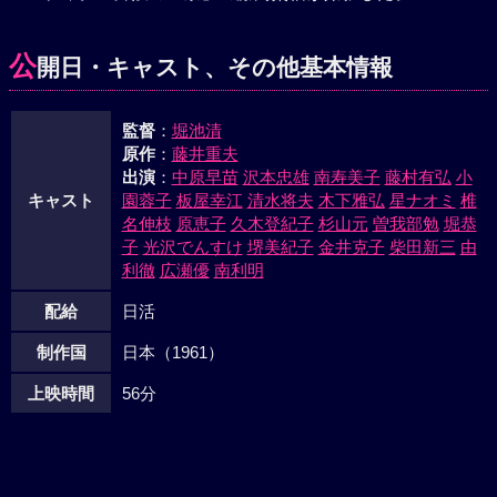
供がいた。これを知った阿矢子は一計を案じた。翌日、みど
りが事故をおこしたといって、佐々をヨッテルまでよび出し
公
開日・キャスト、その他基本情報
た。そこで阿失子、辻村、弓子、渋谷たちから、吊るし上げ
をくった。頑固な老人もとうとう折れた。辻村の結婚も認
監督
：
堀池清
め、あきとみどりを家に引取り、渋谷への出資もきまった。
原作
：
藤井重夫
出演
：
中原早苗
沢本忠雄
南寿美子
藤村有弘
小
キャスト
園蓉子
板屋幸江
清水将夫
木下雅弘
星ナオミ
椎
名伸枝
原恵子
久木登紀子
杉山元
曽我部勉
堀恭
子
光沢でんすけ
堺美紀子
金井克子
柴田新三
由
利徹
広瀬優
南利明
配給
日活
制作国
日本（1961）
上映時間
56分