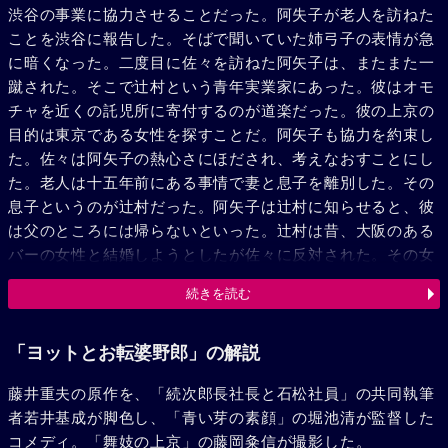
渋谷の事業に協力させることだった。阿失子が老人を訪ねた
ことを渋谷に報告した。そばで聞いていた姉弓子の表情が急
に暗くなった。二度目に佐々を訪ねた阿矢子は、またまた一
蹴された。そこで辻村という青年実業家にあった。彼はオモ
チャを近くの託児所に寄付するのが道楽だった。彼の上京の
目的は東京である女性を探すことだ。阿矢子も協力を約束し
た。佐々は阿矢子の熱心さにほだされ、考えなおすことにし
た。老人は十五年前にある事情で妻と息子を離別した。その
息子というのが辻村だった。阿矢子は辻村に知らせると、彼
は父のところには帰らないといった。辻村は昔、大阪のある
バーの女性と結婚しようとしたが佐々に反対された。その女
性が弓子で、弓子は辻村のために身をひいたのだ。おどろい
続きを読む
た阿矢子は弓子に辻村と結婚するようにいった。が、弓子は
姿を消してしまった。阿矢子は佐々にもすべてを話した。
佐々はまだ弓子を許そうとはしなかった。弓子は湘南地方の
「ヨットとお転婆野郎」の解説
ヨッテルで働いていた。辻村の説得で二人は結婚することに
藤井重夫の原作を、「続次郎長社長と石松社員」の共同執筆
した。ヨッテルのマネージャーあきは佐々の後妻だった。
者若井基成が脚色し、「青い芽の素顔」の堀池清が監督した
佐々は辻村に気がねして別居していたのを、渋谷が自分のヨ
コメディ。「舞妓の上京」の藤岡粂信が撮影した。
ッテルで働かしていたのだ。あきにはみどりという佐々の子