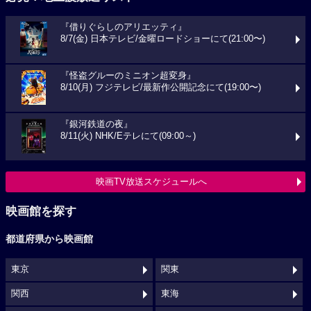
『借りぐらしのアリエッティ』
8/7(金) 日本テレビ/金曜ロードショーにて(21:00〜)
『怪盗グルーのミニオン超変身』
8/10(月) フジテレビ/最新作公開記念にて(19:00〜)
『銀河鉄道の夜』
8/11(火) NHK/Eテレにて(09:00～)
映画TV放送スケジュールへ
映画館を探す
都道府県から映画館
東京
関東
関西
東海