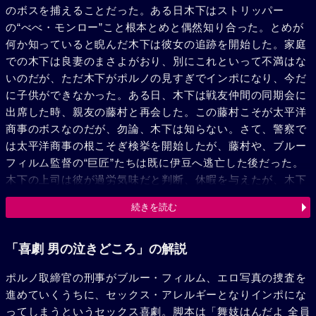
のボスを捕えることだった。ある日木下はストリッパー
の“べべ・モンロー”こと根本とめと偶然知り合った。とめが
何か知っていると睨んだ木下は彼女の追跡を開始した。家庭
での木下は良妻のまさよがおり、別にこれといって不満はな
いのだが、ただ木下がポルノの見すぎでインポになり、今だ
に子供ができなかった。ある日、木下は戦友仲間の同期会に
出席した時、親友の藤村と再会した。この藤村こそが太平洋
商事のボスなのだが、勿論、木下は知らない。さて、警察で
は太平洋商事の根こそぎ検挙を開始したが、藤村や、ブルー
フィルム監督の“巨匠”たちは既に伊豆へ逃亡した後だった。
木下の上司は彼が過労気味だと判断、休暇を与えたが、木下
には少しも静養にならない。そんなある日、木下はおでん屋
続きを読む
で藤村と顔を合わせた。木下は藤村がボスだとまだ知らな
い。久し振りに会った二人は痛飲した。そして、藤村は木下
をとめのアパートへ残して帰って行った。木下はとめを追跡
「喜劇 男の泣きどころ」の解説
しているうちに、いつしかとめに惚れていた。とめの方も木
ポルノ取締官の刑事がブルー・フィルム、エロ写真の捜査を
下に好意を寄せていたのだった。翌朝、目覚めた木下は、と
進めていくうちに、セックス・アレルギーとなりインポにな
めと一晩共にした事を知り驚いた。さらに彼の“男”が復活し
ってしまうというセックス喜劇。脚本は「舞妓はんだよ 全員
ているのを知り、急いで家に帰り、まさよを抱いた。数日