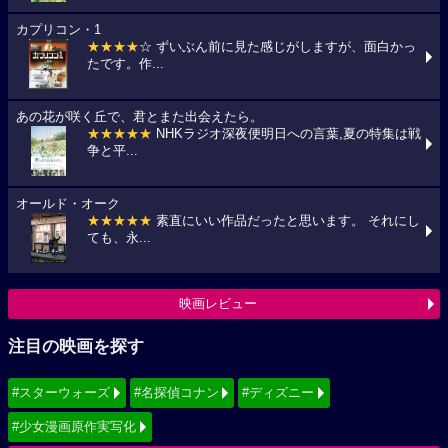
カプリコン・1
★★★★
☆ ずいぶん前に見た感じがしますが、面白かっ
たです。作...
あの花が咲く丘で、君とまた出会えたら。
★★★★★
NHKラジオ深夜便明日への言葉,夏の特集は戦
争と平...
オールド・オーク
★★★★★
素直にいい作品だったと思います。 それにし
ても、永...
映画レビュー
注目の映画を探す
#スターウォーズ
#名探偵コナン
#ディズニー
#少女漫画原作実写化