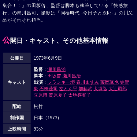
集合！！」の田坂啓、監督は脚本も執筆している「快感旅
後、まさよは妊娠した。男になった木下！ やがて、ブルー・
行」の瀬川昌司、撮影は「同棲時代 -今日子と次郎-」の川又
フィルム一味も逮捕された。ボスが藤村だったと知った木下
昂がそれぞれ担当。
は複雑な気持ちで藤村を訊問するのだった。北陸のある港の
ストリップ劇場は漁夫たちで超満員であった。握手を交わし
ながら一生懸命に、男を喜こばせようと踊っている“べべ・
公
開日・キャスト、その他基本情報
モンロー”こととめ。その姿は美しいものだった。
公開日
1973年6月9日
監督
：
瀬川昌治
脚本
：
田坂啓
瀬川昌治
キャスト
出演
：
フランキー堺
春川ますみ
藤岡琢也
笠智
衆
石橋蓮司
左とん平
加藤武
犬塚弘
大辻司郎
立原博
賀原夏子
太地喜和子
配給
松竹
制作国
日本（1973）
上映時間
93分