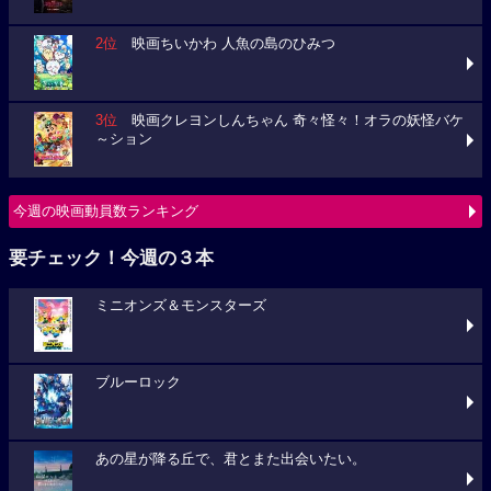
2位
映画ちいかわ 人魚の島のひみつ
3位
映画クレヨンしんちゃん 奇々怪々！オラの妖怪バケ
～ション
今週の映画動員数ランキング
要チェック！今週の３本
ミニオンズ＆モンスターズ
ブルーロック
あの星が降る丘で、君とまた出会いたい。