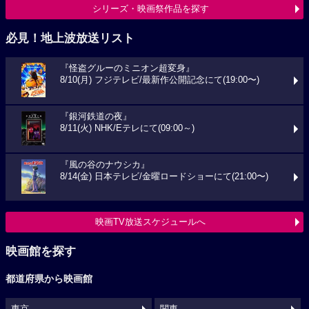
シリーズ・映画祭作品を探す
必見！地上波放送リスト
『怪盗グルーのミニオン超変身』
8/10(月) フジテレビ/最新作公開記念にて(19:00〜)
『銀河鉄道の夜』
8/11(火) NHK/Eテレにて(09:00～)
『風の谷のナウシカ』
8/14(金) 日本テレビ/金曜ロードショーにて(21:00〜)
映画TV放送スケジュールへ
映画館を探す
都道府県から映画館