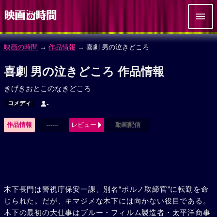
映画の時間
→
作品情報
→ 喜劇 男の泣きどころ
喜劇 男の泣きどころ 作品情報
きげきおとこのなきどころ
コメディ
-
作品情報
------
レビュー
動画配信
木下長門は警視庁保安一課、別名“ポルノ取締官”に転勤を命
じられた。だが、キマジメな木下には向かない役目である。
木下の最初の大仕事はブルー・フィルム製造者・太平洋商事