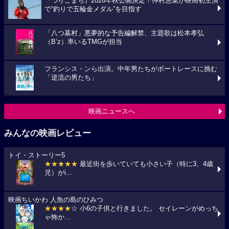
『つりこまち』2026年秋公開決定！仲村悠菜が映画初主演
で“釣りで五輪金メダル”を目指す
「八つ墓村」悪夢的な予告編解禁、主題歌は松本孝弘
（B’z）率いるTMGが担当
フランシス・ンら出演。中年男たちがボートレースに挑む
「逆流の男たち」
映画ニュースへ
みんなの映画レビュー
トイ・ストーリー5
★★★★★
最近街を歩いていても小さい子（特に3、4歳
児）がi...
映画ちいかわ 人魚の島のひみつ
★★★★
☆ 小6の子供と行きました。 セイレーンがめっち
ゃ怖か...