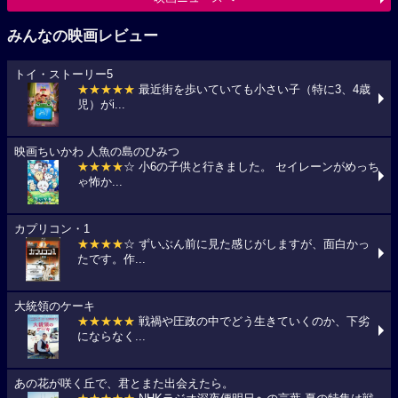
みんなの映画レビュー
トイ・ストーリー5
★★★★★
最近街を歩いていても小さい子（特に3、4歳
児）がi...
映画ちいかわ 人魚の島のひみつ
★★★★
☆ 小6の子供と行きました。 セイレーンがめっち
ゃ怖か...
カプリコン・1
★★★★
☆ ずいぶん前に見た感じがしますが、面白かっ
たです。作...
大統領のケーキ
★★★★★
戦禍や圧政の中でどう生きていくのか、下劣
にならなく...
あの花が咲く丘で、君とまた出会えたら。