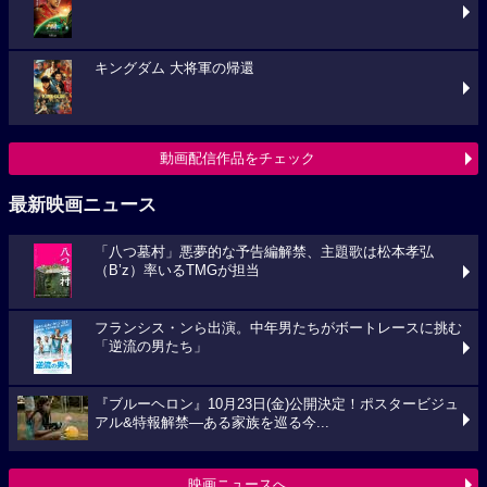
キングダム 大将軍の帰還
動画配信作品をチェック
最新映画ニュース
「八つ墓村」悪夢的な予告編解禁、主題歌は松本孝弘
（B’z）率いるTMGが担当
フランシス・ンら出演。中年男たちがボートレースに挑む
「逆流の男たち」
『ブルーヘロン』10月23日(金)公開決定！ポスタービジュ
アル&特報解禁―ある家族を巡る今...
映画ニュースへ