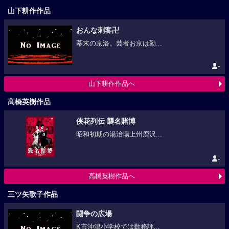
山下耕作作品
おんな刺客卍
幕末の京洛。芸者お京は勤...
-
山下耕作作品へ
高橋英樹作品
侠花列伝 襲名賭博
昭和初期の湯治場上州鹿沢...
-
高橋英樹作品へ
三ツ矢歌子作品
闘争の広場
K市沖津小学校では勤務評...