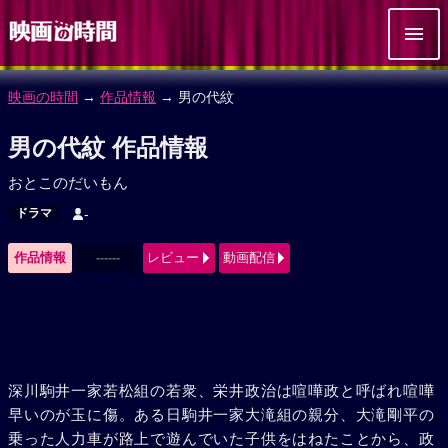
映画の時間
→
作品情報
→ 男の代紋
男の代紋 作品情報
おとこのだいもん
ドラマ
-
作品情報
------
レビュー
動画配信
深川駒井一家若松組の若衆、栄井政治は喧嘩政と呼ばれ喧嘩
早いのが玉に傷。ある日駒井一家大滝組の親分、大滝剛平の
乗った人力車が路上で遊んでいた子供をはねたことから、政