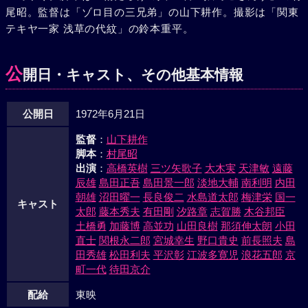
尾昭。監督は「ゾロ目の三兄弟」の山下耕作。撮影は「関東
裁をする。その頃東京を中心に関東大震炎が起り材木不足に
テキヤ一家 浅草の代紋」の鈴本重平。
よる高騰が相次ぐ。大滝は木曽の材木に目をつけ、これを一
挙に買い占めて値をつり上げ、ひともうけして駒井一家の二
代目にすわる悪企みを抱いた。大滝は兄弟分である鬼高を頼
公
開日・キャスト、その他基本情報
って、木曽福島へやって来た。大滝はまず尾州屋をおどして
材木を買い占めようとするが主人市兵衛のかたくなな態度に
公開日
1972年6月21日
怒り彼を痛めつける。そこへ、おいねをともなった政治が現
われ大滝とふたたび対立する。大滝の野心を押さえるため駒
監督
：
山下耕作
井総長の代理で若松清三が、木曽福島へやって来た。ところ
脚本
：
村尾昭
が欲に目のくらんだ大滝、鬼高らは、夜の闇に乗じて若松を
出演
：
高橋英樹
三ツ矢歌子
大木実
天津敏
遠藤
射殺、話をつけに来た弥之助をも殺してしまう。この悪辣さ
辰雄
島田正吾
島田景一郎
淡地大輔
南利明
内田
に耐えかねた勇吉は、親子の盃を返して抵抗するが、彼も大
朝雄
沼田曜一
長良俊二
水島道太郎
梅津栄
国一
キャスト
太郎
藤本秀夫
有田剛
汐路章
志賀勝
木谷邦臣
滝らに斬り殺される。激しい怒りにつきあげられた政治は、
土橋勇
加藤博
高並功
山田良樹
那須伸太朗
小田
おいね、健坊の制止を振りきって、白刃をかざして鬼高一家
直士
関根永二郎
宮城幸生
野口貴史
前長照夫
島
へと、乗り込んでいった……。
田秀雄
松田利夫
平沢彰
江波多寛児
浪花五郎
京
町一代
待田京介
配給
東映