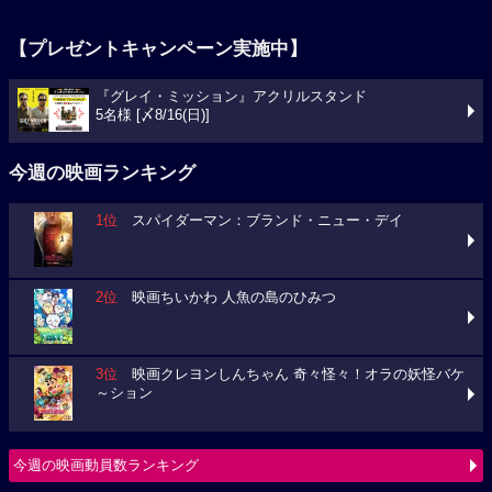
【プレゼントキャンペーン実施中】
『グレイ・ミッション』アクリルスタンド
5名様 [〆8/16(日)]
今週の映画ランキング
1位
スパイダーマン：ブランド・ニュー・デイ
2位
映画ちいかわ 人魚の島のひみつ
3位
映画クレヨンしんちゃん 奇々怪々！オラの妖怪バケ
～ション
今週の映画動員数ランキング