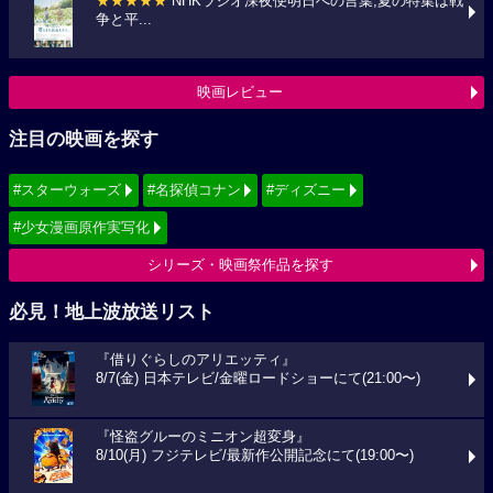
★★★★★
NHKラジオ深夜便明日への言葉,夏の特集は戦
争と平...
映画レビュー
注目の映画を探す
#スターウォーズ
#名探偵コナン
#ディズニー
#少女漫画原作実写化
シリーズ・映画祭作品を探す
必見！地上波放送リスト
『借りぐらしのアリエッティ』
8/7(金) 日本テレビ/金曜ロードショーにて(21:00〜)
『怪盗グルーのミニオン超変身』
8/10(月) フジテレビ/最新作公開記念にて(19:00〜)