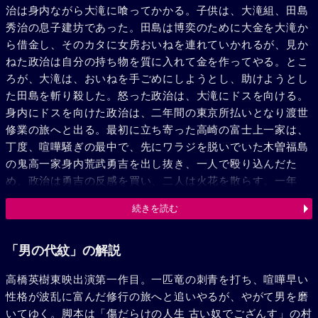
治は身内ながら大滝に喰ってかかる。子供は、大滝組、田島
秀治の息子建坊であった。田島は博奕のために大金を大滝か
ら借金し、そのカタに女房おいねを連れていかれるが、見か
ねた政治は自分の持ち物を質に入れて金を作ってやる。とこ
ろが、大滝は、おいねを手ごめにしようとし、助けようとし
た田島を斬り殺した。怒った政治は、大滝にドスを向ける。
身内にドスを向けた政治は、二年間の東京所払いとなり渡世
修業の旅へと出る。最初に立ち寄った高崎の富士上一家は、
丁度、喧嘩騒ぎの最中で、先にワラジを脱いでいた木曽福島
の鬼高一家身内荒武勇吉を出し抜き、一人で殴り込んだた
め、政治は勇吉の反感を買い、二人は火花を散らす。一年
後、木曽福島に足を踏み入れた政治は、思いがけず、おいね
続きを読む
と健坊に再会する。福島の大きな材木商尾州屋がおいねの実
家であった。政治は、老侠客、相馬弥之助のもとに身を寄せ
る。弥之助は、二年前に渡世を引退したのだが、彼の舎弟分
「男の代紋」の解説
で三代目を継いだ鬼高一家貸元、鬼高伝蔵から冷たい仕打ち
高橋英樹東映出演第一作目。一匹竜の刺青を打ち、喧嘩早い
をされていた。この話を開いて頭にきた政治は、鬼高一家へ
性格が波乱に富んだ修行の旅へと追いやるが、やがて男を磨
渡世の道を正しに行くが、たちまち険悪な空気を招く。その
いてゆく。脚本は「傷だらけの人生 古い奴でござんす」の村
時、勇吉が、旅から戻り、事の始終を知ると喧嘩を預けて仲