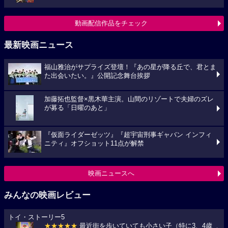
動画配信作品をチェック
最新映画ニュース
福山雅治がサプライズ登壇！『あの星が降る丘で、君とま
た出会いたい。』公開記念舞台挨拶
加藤拓也監督×黒木華主演。山間のリゾートで夫婦のズレ
が募る「日曜のあと」
『仮面ライダーゼッツ』『超宇宙刑事ギャバン インフィ
ニティ』オフショット11点が解禁
映画ニュースへ
みんなの映画レビュー
トイ・ストーリー5
★★★★★
最近街を歩いていても小さい子（特に3、4歳