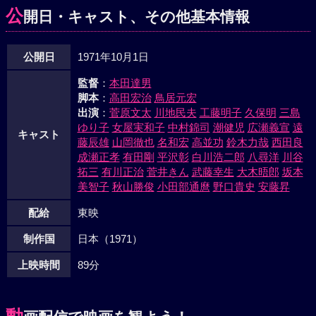
公
開日・キャスト、その他基本情報
公開日
1971年10月1日
監督
：
本田達男
脚本
：
高田宏治
鳥居元宏
出演
：
菅原文太
川地民夫
工藤明子
久保明
三島
ゆり子
女屋実和子
中村錦司
潮健児
広瀬義宣
遠
キャスト
藤辰雄
山岡徹也
名和宏
高並功
鈴木力哉
西田良
成瀬正孝
有田剛
平沢彰
白川浩二郎
八尋洋
川谷
拓三
有川正治
菅井きん
武藤幸生
大木晤郎
坂本
美智子
秋山勝俊
小田部通麿
野口貴史
安藤昇
配給
東映
制作国
日本（1971）
上映時間
89分