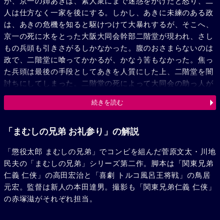
が、京一の姉あきは、素人衆にまで迷惑をかけたと怒り、二
人は仕方なく一家を後にする。しかし、あきに未練のある政
は、あきの危機を知ると駆けつけて大暴れするが、そこへ、
京一の死に水をとった大阪大同会幹部二階堂が現われ、さし
もの兵頭も引きさがるしかなかった。腹のおさまらないのは
政で、二階堂に喰ってかかるが、かなう筈もなかった。焦っ
た兵頭は最後の手段としてあきを人質にした上、二階堂を闇
討ちにしてしまった。二階堂の死によって大同会の助っ人が
州本に向う。助っ人がくるまで兵頭を叩くことが男を売るチ
続きを読む
ャンスとばかりマシンガンで武装した二人が兵頭組に殴り込
みをかけた。二人の活躍はめざましく、ついに兵頭を追いつ
め、とどめを刺した。夜明けの太陽が海岸を照らし始めた
「まむしの兄弟 お礼参り」の解説
頃、二人は意気揚々と十四回目の懲役に向うのだった。
「懲役太郎 まむしの兄弟」でコンビを組んだ菅原文太・川地
民夫の「まむしの兄弟」シリーズ第二作。脚本は「関東兄弟
仁義 仁侠」の高田宏治と「喜劇 トルコ風呂王将戦」の鳥居
元宏。監督は新人の本田達男。撮影も「関東兄弟仁義 仁侠」
の赤塚滋がそれぞれ担当。