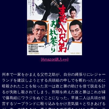
[Amazon購入
]
(PR)
州本で一家をかまえる父竹之助が、自分の縄張りにレジャー
ランドを建設しようとする兵頭組の申しでを断わったために
暗殺されたことを知った京一は政と勝の助けを借て脱走を計
るが失敗し殺されてしまう。刑期を終えた政と勝はこれが縁
で藤島組にワラジをぬぐことになった。早速二人は兵頭が経
営するソープランドに殴り込みをかけ意気揚々と引きあげる