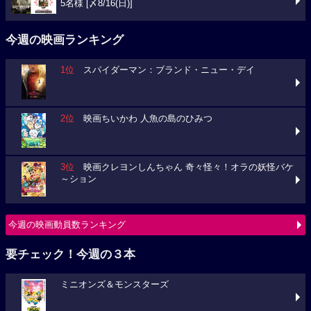
5名様 [〆8/16(日)]
今週の映画ランキング
1位
スパイダーマン：ブランド・ニュー・デイ
2位
映画ちいかわ 人魚の島のひみつ
3位
映画クレヨンしんちゃん 奇々怪々！オラの妖怪バケ
～ション
今週の映画動員数ランキング
要チェック！今週の３本
ミニオンズ＆モンスターズ