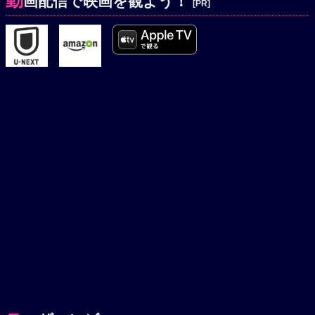
動
画配信で映画を観よう！
[PR]