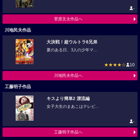
-
菅原文太作品へ
川地民夫作品
大決戦！超ウルトラ8兄弟
夏のある日、3人の少年マ...
★★★★☆
10
川地民夫作品へ
工藤明子作品
キスより簡単2 漂流編
女子大生のまあこはテレビ...
-
工藤明子作品へ