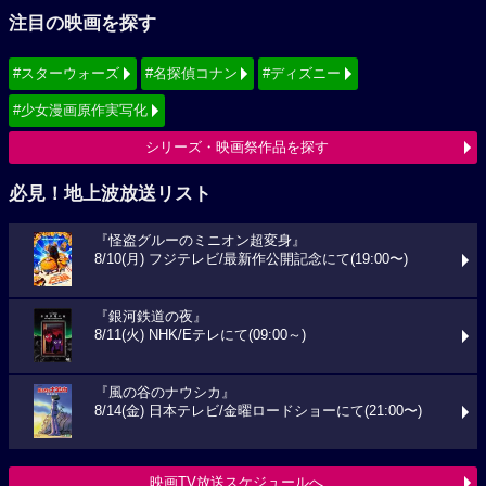
注目の映画を探す
#スターウォーズ
#名探偵コナン
#ディズニー
#少女漫画原作実写化
シリーズ・映画祭作品を探す
必見！地上波放送リスト
『怪盗グルーのミニオン超変身』
8/10(月) フジテレビ/最新作公開記念にて(19:00〜)
『銀河鉄道の夜』
8/11(火) NHK/Eテレにて(09:00～)
『風の谷のナウシカ』
8/14(金) 日本テレビ/金曜ロードショーにて(21:00〜)
映画TV放送スケジュールへ