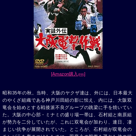
[Amazon購入
]
(PR)
昭和35年の秋。当時、大阪のヤクザ達は、外には、日本最大
のやくざ組織である神戸川田組の影に怯え、内には、大阪双
竜会を始めとする戦後派不良グループの跳梁に手を焼いてい
た。大阪の中心部・ミナミの盛り場一帯は、石村組と南原組
が勢力を二分していたが、これに双竜会が加わり、連日、凄
まじい抗争が展開されていた。ところが、石村組が双竜会の