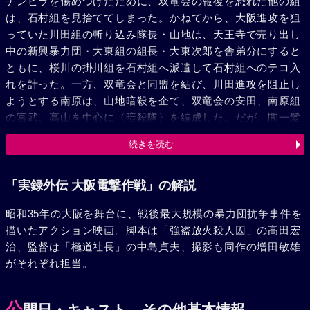
チンピラを傷めつけたために、双竜会の報復を恐れた他の組
は、石村組を見捨ててしまった。かねてから、大阪進攻を狙
っていた川田組の斬り込み隊長・山地は、天王寺で売り出し
中の新興暴力団・大東組の組長・大東次郎を舎弟分にすると
ともに、桜川の掛川組を石村組へ派遣して石村組へのテコ入
れを計った。一方、双竜会と同盟を結び、川田進攻を阻止し
ようとする南原は、山地暗殺を企て、双竜会の安田、南原組
の宮武、高山を中心に〈暗殺隊〉を編成した。だが、間一髪
のところで暗殺は失敗、逆に南原は、大東組の金崎に脅さ
続きを読む
れ、双竜会との縁切り、山地への全面協力を約束してしまっ
た。高山の身の危険を察した宮武は、高山に金を渡し、大阪
を出るように命じるが、金を投げ返した高山は、いずこへと
「実録外伝 大阪電撃作戦」の解説
もなく姿を消した。一方、南原の裏切りで動揺した双竜会々
昭和35年の大阪を舞台に、戦後最大規模の暴力団抗争事件を
長の趙は、安田に暗殺隊の解散を命令した。だが、山地暗殺
描いたアクション映画。脚本は「強盗放火殺人囚」の高田宏
に執念を燃やす安田は、同じ志の高山を探した。そして、場
治、監督は「極道社長」の中島貞夫、撮影も同作の増田敏雄
末のバーで狂ったように酒を浴びている高山を見つけた。安
がそれぞれ担当。
田に誘われ、とあるクラブに行った高山は、その店で歌う小
山淑子に一目惚れし、彼女を抱かせろ、と安田に要求した。
一瞬、困惑の表情を見せた安田だが、高山の言う通りに、淑
公
開日・キャスト、その他基本情報