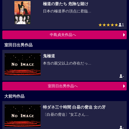
極道の妻たち 危険な賭け
日本の極道界の頂点に君臨...
★★★★★
1
中島貞夫作品へ
室田日出男作品
鬼極道
本当の親父以上の存在だっ...
-
室田日出男作品へ
大前均作品
特ダネ三十時間 白昼の脅迫 女の牙
〔白昼の脅迫〕“女工さん...
-