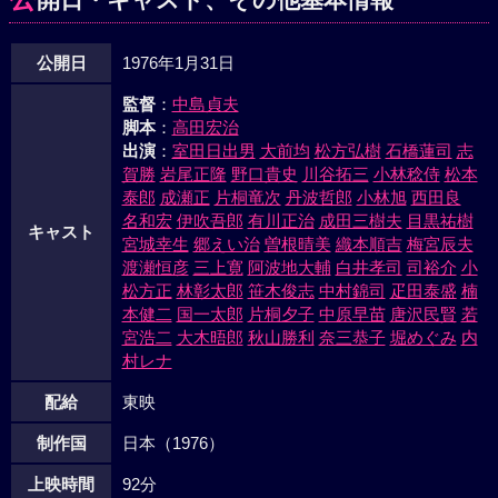
子を与えた。以来、高山は彼女との情事に溺れていったが、
淑子が実は、安田の妻である事を知らなかった。数日後、南
公開日
1976年1月31日
原の経営するクラブで気勢をあげていた安田が、三代目川田
組々長にからみ、三代目の舎弟分の友田組々長に重傷を負わ
監督
：
中島貞夫
せる事件が起った。この事を知った高山は、逮捕された安田
脚本
：
高田宏治
をつけ狙っている友田組の裏をかき、安田を無事に警察署か
出演
：
室田日出男
大前均
松方弘樹
石橋蓮司
志
ら連れ出した。この事件で狼狽した趙は南原に相談し、大東
賀勝
岩尾正隆
野口貴史
川谷拓三
小林稔侍
松本
を通じて山地に謝罪し、安田を差し出す事を約束した。そし
泰郎
成瀬正
片桐竜次
丹波哲郎
小林旭
西田良
名和宏
伊吹吾郎
有川正治
成田三樹夫
目黒祐樹
て、山地の指令による双竜会狩りと呼ばれる“人間狩り”が開
キャスト
宮城幸生
郷えい治
曽根晴美
織本順吉
梅宮辰夫
始された。やがて、高山が大東組に拉致された。この事を知
渡瀬恒彦
三上寛
阿波地大輔
白井孝司
司裕介
小
った安田は、自らの穏れ家を南原に教え、宮武をおびき出
松方正
林彰太郎
笹木俊志
中村錦司
疋田泰盛
楠
し、高山の身柄と引きかえる手段に出た。二人が交換される
本健二
国一太郎
片桐夕子
中原早苗
唐沢民賢
若
時、意を決した宮武は高山に抱きつき、と同時に、金崎のマ
宮浩二
大木晤郎
秋山勝利
奈三恭子
堀めぐみ
内
シンガンが二人めがけて火を吹いた……。数日後、指をつめ
村レナ
た趙、安田以下七名の幹部が手打ち式に出向いた。だが、安
配給
東映
田一人が別室へ呼ばれ、大東の命令で身体検査が行なわれ
た。安田は隠し持っていたメスで、大東を刺し殺すが、金崎
制作国
日本（1976）
らの一斉射撃に、安田は蜂の巣のようになり、非業な死を遂
上映時間
92分
げた。かくして、双竜会の全面的無条件降状により、川田組