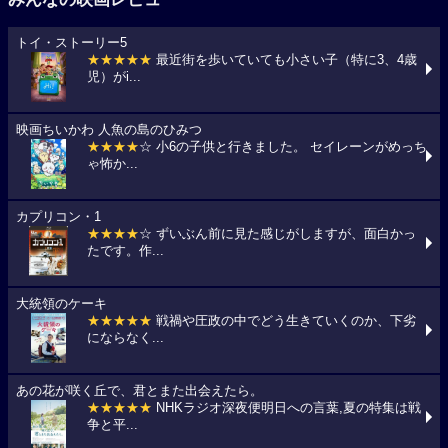
トイ・ストーリー5
★★★★★
最近街を歩いていても小さい子（特に3、4歳
児）がi...
映画ちいかわ 人魚の島のひみつ
★★★★
☆ 小6の子供と行きました。 セイレーンがめっち
ゃ怖か...
カプリコン・1
★★★★
☆ ずいぶん前に見た感じがしますが、面白かっ
たです。作...
大統領のケーキ
★★★★★
戦禍や圧政の中でどう生きていくのか、下劣
にならなく...
あの花が咲く丘で、君とまた出会えたら。
★★★★★
NHKラジオ深夜便明日への言葉,夏の特集は戦
争と平...