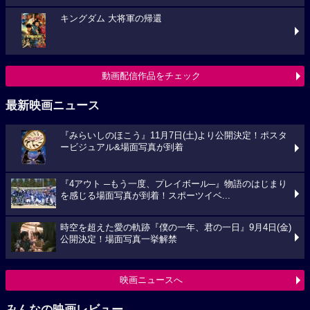
キングダム 大将軍の帰還
動画配信作品をチェック
最新映画ニュース
『みらいしのほこう』11月7日(土)より公開決定！ポスタ
ービジュアル&場面写真が到着
『4アウト ─もう一度、プレイボール─』物語のはじまり
を感じる場面写真が到着！スポーツイベ...
時空を超えた愛の軌跡『僕の一年、君の一日』9月4日(金)
公開決定！場面写真一挙解禁
映画ニュースへ
みんなの映画レビュー