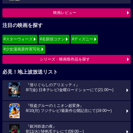
映画レビュー
注目の映画を探す
#スターウォーズ
#名探偵コナン
#ディズニー
#少女漫画原作実写化
シリーズ・映画祭作品を探す
必見！地上波放送リスト
『借りぐらしのアリエッティ』
8/7(金) 日本テレビ/金曜ロードショーにて(21:00〜)
『怪盗グルーのミニオン超変身』
8/10(月) フジテレビ/最新作公開記念にて(19:00〜)
『銀河鉄道の夜』
8/11(火) NHK/Eテレにて(09:00～)