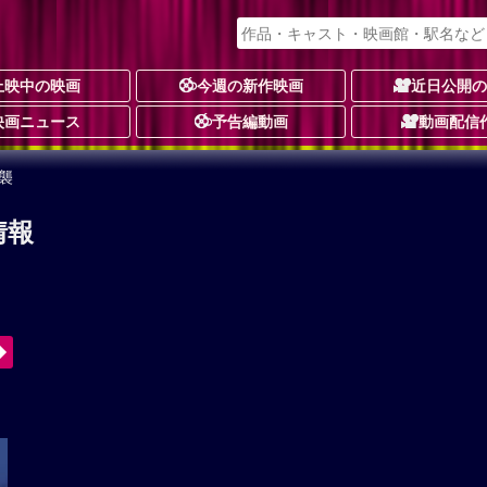
上映中の映画
今週の新作映画
近日公開
映画ニュース
予告編動画
動画配信
襲
情報