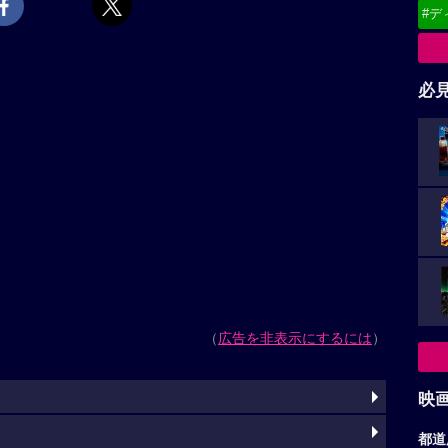
#デ
必
（
広告を非表示にするには
）
映
都道