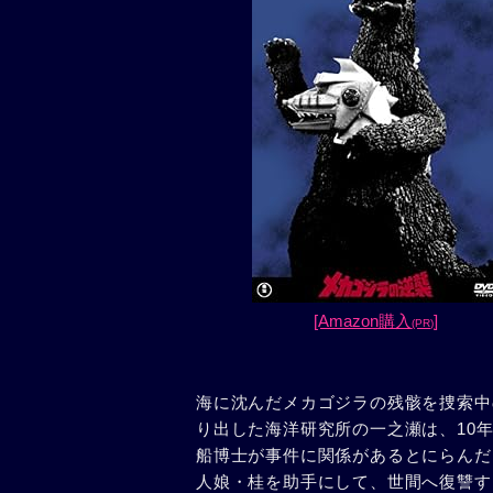
[Amazon購入
]
(PR)
海に沈んだメカゴジラの残骸を捜索中
り出した海洋研究所の一之瀬は、10
船博士が事件に関係があるとにらんだ
人娘・桂を助手にして、世間へ復讐す