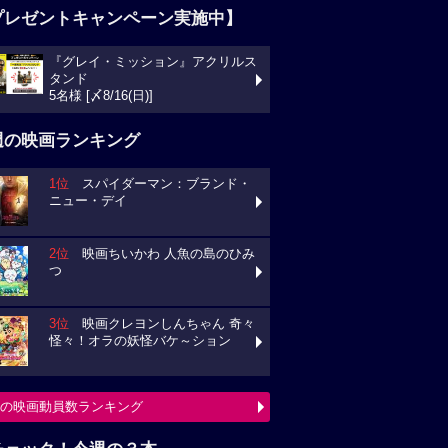
プレゼントキャンペーン実施中】
『グレイ・ミッション』アクリルス
タンド
5名様 [〆8/16(日)]
週の映画ランキング
1位
スパイダーマン：ブランド・
ニュー・デイ
2位
映画ちいかわ 人魚の島のひみ
つ
3位
映画クレヨンしんちゃん 奇々
怪々！オラの妖怪バケ～ション
の映画動員数ランキング