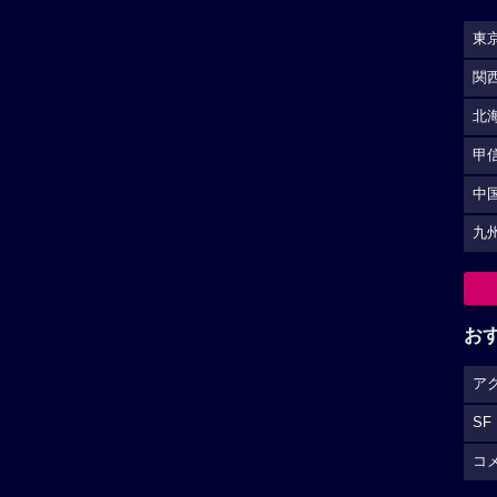
東
関
北
甲
中
九
お
ア
SF
コ