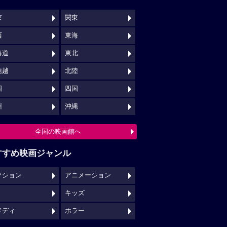
京
関東
西
東海
海道
東北
信越
北陸
国
四国
州
沖縄
全国の映画館へ
すすめ映画ジャンル
クション
アニメーション
キッズ
メディ
ホラー