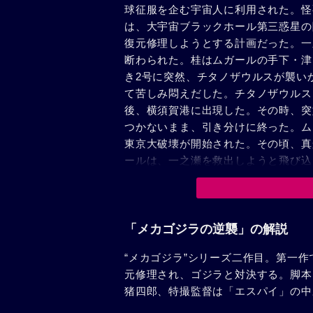
球征服を企む宇宙人に利用された。怪
は、大宇宙ブラックホール第三惑星の
復元修理しようとする計画だった。一
断わられた。桂はムガールの手下・津
き2号に突然、チタノザウルスが襲い
て苦しみ悶えだした。チタノザウルス
後、横須賀港に出現した。その時、突
つかないまま、引き分けに終った。ム
東京大破壊が開始された。その頃、真
ールは、一之瀬を救出しようと飛び込
を押した。メカゴジラとチタノザウル
現したゴジラによって、宇宙人の野望
「メカゴジラの逆襲」の解説
“メカゴジラ”シリーズ二作目。第一
元修理され、ゴジラと対決する。脚本
猪四郎、特撮監督は「エスパイ」の中