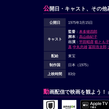
公
開日・キャスト、その他
公開日
1975年3月15日
監督
：
本多猪四郎
脚本
：
高山由紀子
キャスト
出演
：
平田昭彦
藍とも
真
中丸忠雄
冨田浩太郎
配給
東宝
制作国
日本（1975）
上映時間
83分
動
画配信で映画を観よう！