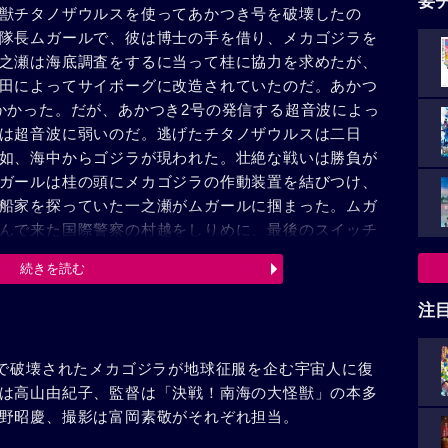
要
獣チタノザウルスを使ってあかつき号を破壊したの
隊長ムガールで、彼は博士の手を借り、メカゴジラを
之瀬は海底調査をするに当って桂に協力を求めたが、
田によってサイボーグに改造されていたのだ。あかつ
かかった。だが、あかつき2号の発信する超音波によっ
は超音波に弱いのだ。逃げたチタノザウルスは二日
如、海中からゴジラが現われた。壮絶な戦いは勝負が
ガールは桂の頭にメカゴジラの作動装置を結びつけ、
船家を探っていた一之瀬がムガールに掴まった。ムガ
んで来た国際警察の村越をしりめに、最後のスイッチ
スは狂ったように街を破壊していった。だが、再び出
続きを読む
もくずれさるのだった。
注
作で破壊されたメカゴジラが地球征服を企む宇宙人に復
は高山由紀子、監督は「決戦！南海の大怪獣」の本多
野昭慶、撮影は富岡素敬がそれぞれ担当。