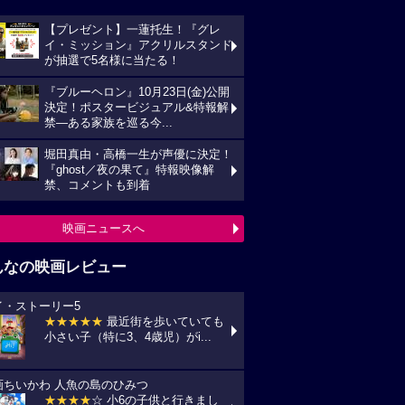
【プレゼント】一蓮托生！『グレ
イ・ミッション』アクリルスタンド
が抽選で5名様に当たる！
『ブルーヘロン』10月23日(金)公開
決定！ポスタービジュアル&特報解
禁―ある家族を巡る今...
堀田真由・高橋一生が声優に決定！
『ghost／夜の果て』特報映像解
禁、コメントも到着
映画ニュースへ
んなの映画レビュー
イ・ストーリー5
★★★★★
最近街を歩いていても
小さい子（特に3、4歳児）がi...
画ちいかわ 人魚の島のひみつ
★★★★
☆ 小6の子供と行きまし