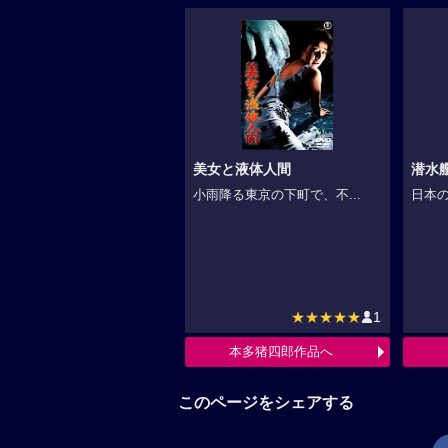
美女と液体人間
潜水艦
小雨降る東京の下町で、不...
日本の
★★★★★
1
本多猪四郎作品へ
このページをシェアする