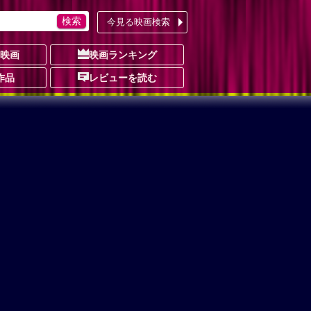
今見る映画検索
の映画
映画ランキング
作品
レビューを読む