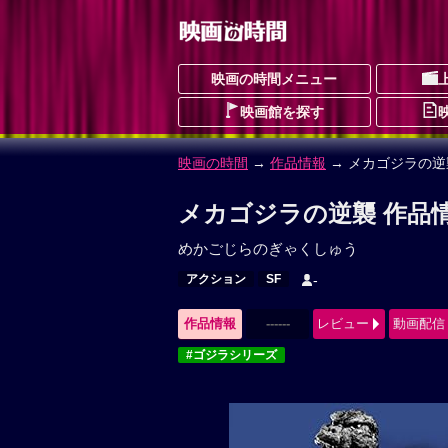
映画の時間メニュー
映画館を探す
映画の時間
→
作品情報
→ メカゴジラの逆
メカゴジラの逆襲 作品
めかごじらのぎゃくしゅう
アクション
SF
-
作品情報
------
レビュー
動画配信
#ゴジラシリーズ